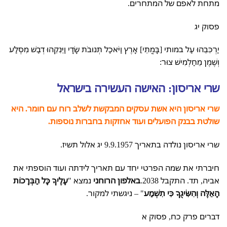
מתחת לאפם של המתחרים.
פסוק יג
יַרְכִּבֵהוּ עַל במותי [בָּמֳתֵי] אָרֶץ וַיֹּאכַל תְּנוּבֹת שָׂדָי וַיֵּנִקֵהוּ דְבַשׁ מִסֶּלַע
וְשֶׁמֶן מֵחַלְמִישׁ צוּר:
שרי אריסון: האישה העשירה בישראל
שרי אריסון היא אשת עסקים המבקשת לשלב רוח עם חומר. היא
שולטת בבנק הפועלים ועוד אחזקות בחברות נוספות.
שרי אריסון נולדה בתאריך 9.9.1957 יג אלול תשיז.
חיברתי את שמה הפרטי יחד עם תאריך לידתה ועוד הוספתי את
אביה, תד. התקבל 2038.
באלפון הרוחני
נמצא "
עָלֶיךָ כָּל הַבְּרָכוֹת
הָאֵלֶּה וְהִשִּׂיגֻךָ כִּי תִשְׁמַע
" – ניגשתי למקור.
דברים פרק כח, פסוק א