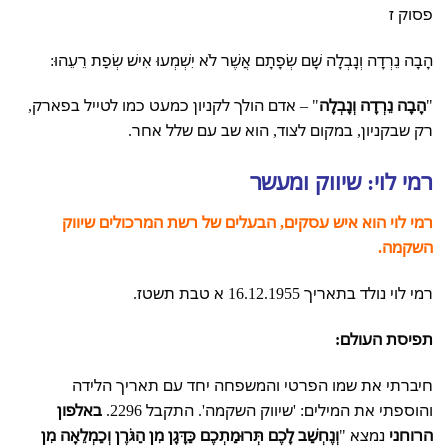
פסוק ז
הָבָה נֵרְדָה וְנָבְלָה שָׁם שְׂפָתָם אֲשֶׁר לֹא יִשְׁמְעוּ אִישׁ שְׂפַת רֵעֵהוּ:
"
הָבָה נֵרְדָה וְנָבְלָה
" – אדם הולך לקניון כמעט כמו לטייל בפארק,
רק שבקניון, במקום לצוד, הוא שב עם שלל אחר.
רמי לוי: שיווק ומעשר
רמי לוי הוא איש עסקים, הבעלים של רשת המרכולים שיווק
השקמה.
רמי לוי נולד בתאריך 16.12.1955 א טבת תשטז.
תפיסת העולם:
חיברתי את שמו הפרטי והמשפחה יחד עם תאריך הלידה
והוספתי את המילים: 'שיווק השקמה'. התקבל 2296.
באלפון
הרוחני
נמצא "
וְנֶחְשַׁב לָכֶם תְּרוּמַתְכֶם כַּדָּגָן מִן הַגֹּרֶן וְכַמְלֵאָה מִן