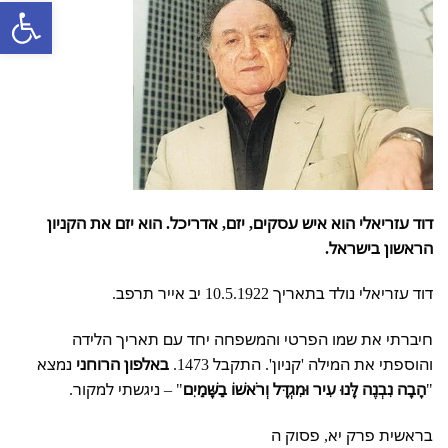
פתח סרגל
דוד עזריאלי הוא איש עסקים, יזם, אדריכל. הוא יזם את הקניון
הראשון בישראל.
דוד עזריאלי נולד בתאריך 10.5.1922 יב אייר תרפב.
חיברתי את שמו הפרטי והמשפחה יחד עם תאריך הלידה
והוספתי את המילה 'קניון'. התקבל 1473.
באלפון הרוחני
נמצא
"
הָבָה נִבְנֶה לָּנוּ עִיר וּמִגְדָּל וְרֹאשׁוֹ בַשָּׁמַיִם
" – ניגשתי למקור.
בראשית פרק יא, פסוק ה