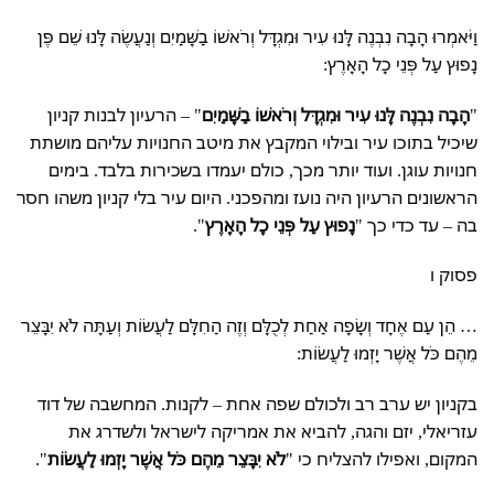
וַיֹּאמְרוּ הָבָה נִבְנֶה לָּנוּ עִיר וּמִגְדָּל וְרֹאשׁוֹ בַשָּׁמַיִם וְנַעֲשֶׂה לָּנוּ שֵׁם פֶּן
נָפוּץ עַל פְּנֵי כָל הָאָרֶץ:
"
הָבָה נִבְנֶה לָּנוּ עִיר וּמִגְדָּל וְרֹאשׁוֹ בַשָּׁמַיִם
" – הרעיון לבנות קניון
שיכיל בתוכו עיר ובילוי המקבץ את מיטב החנויות עליהם מושתת
חנויות עוגן. ועוד יותר מכך, כולם יעמדו בשכירות בלבד. בימים
הראשונים הרעיון היה נועז ומהפכני. היום עיר בלי קניון משהו חסר
בה – עד כדי כך "
נָפוּץ עַל פְּנֵי כָל הָאָרֶץ
".
פסוק ו
… הֵן עַם אֶחָד וְשָׂפָה אַחַת לְכֻלָּם וְזֶה הַחִלָּם לַעֲשׂוֹת וְעַתָּה לֹא יִבָּצֵר
מֵהֶם כֹּל אֲשֶׁר יָזְמוּ לַעֲשׂוֹת:
בקניון יש ערב רב ולכולם שפה אחת – לקנות. המחשבה של דוד
עזריאלי, יזם והגה, להביא את אמריקה לישראל ולשדרג את
המקום, ואפילו להצליח כי "
לֹא יִבָּצֵר מֵהֶם כֹּל אֲשֶׁר יָזְמוּ לַעֲשׂוֹת
".