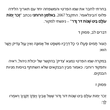
בחרתי לחבר את שמו הפרטי והמשפחה יחד עם תאריך הלידה
פלוס 'הבינלאומי'. התקבל 2067.
באלפון הרוחני
נכתב "
זְכר יְמוֹת
עוֹלָם בִּינוּ שְׁנוֹת דּר וָדר
" – ניגשתי למקור.
דברים לב, פסוק ד
הַצּוּר תָּמִים פָּעֳלוֹ כִּי כָל דְּרָכָיו מִשְׁפָּט אֵל אֱמוּנָה וְאֵין עָוֶל צַדִּיק וְיָשָׁר
הוּא:
במקרה שמו הפרטי נמצא 'צדיק' בהקשר של יכולת ניהול, ראיה
ותפקוד רוחבי. כאמור מבין הבנקאים שלא השתתף בויסות מניות
הבנקים.
פסוק ז
זְכֹר יְמוֹת עוֹלָם בִּינוּ שְׁנוֹת דּוֹר וָדוֹר שְׁאַל אָבִיךָ וְיַגֵּדְךָ זְקֵנֶיךָ וְיֹאמְרוּ
לָךְ: