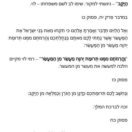
הַיָּקֶב
" – ניגשתי למקור. שימו לב לשם משפחתו – לוי.
במדבר פרק יח, פסוק כו
וְאֶל הַלְוִיִּם תְּדַבֵּר וְאָמַרְתָּ אֲלֵהֶם כִּי תִקְחוּ מֵאֵת בְּנֵי יִשְׂרָאֵל אֶת
הַמַּעֲשֵׂר אֲשֶׁר נָתַתִּי לָכֶם מֵאִתָּם בְּנַחֲלַתְכֶם וַהֲרֵמֹתֶם מִמֶּנּוּ תְּרוּמַת
יְהוָה מַעֲשֵׂר מִן הַמַּעֲשֵׂר:
"
וַהֲרֵמֹתֶם מִמֶּנּוּ תְּרוּמַת יְהוָה מַעֲשֵׂר מִן הַמַּעֲשֵׂר
" – רמי לוי מקיים
הלכה למעשה את מעשר מן המעשר.
פסוק כז
וְנֶחְשַׁב לָכֶם תְּרוּמַתְכֶם כַּדָּגָן מִן הַגֹּרֶן וְכַמְלֵאָה מִן הַיָּקֶב:
זכה לברכת המלך.
פסוק כח