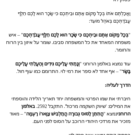
וַאֲכַלְתֶּם אֹתוֹ בְּכָל מָקוֹם אַתֶּם וּבֵיתְכֶם כִּי שָׂכָר הוּא לָכֶם חֵלֶף
עֲבֹדַתְכֶם בְּאֹהֶל מוֹעֵד:
"
בְּכָל מָקוֹם אַתֶּם וּבֵיתְכֶם כִּי שָׂכָר הוּא לָכֶם חֵלֶף עֲבֹדַתְכֶם
" – איש
משפחה המאחד את כל המשפחה סביבו. שומר על איזון בין הרוח
והחומר.
עוד נמצא באלפון הרוחני "
וְנָתַתִּי עֲלֵיכֶם גִּידִים וְהַעֲלֵתִי עֲלֵיכֶם
בָּשָׂר
" – אף אחד לא ספר את רמי לוי. התרומם כמו עוף חול.
הדרך לעליה:
חיברתי את שמו הפרטי והמשפחה יחד תאריך הלידה והוספתי
את המילים: 'שיווק השקמה מרכול'. התקבל 2592.
באלפון
הרוחני
נמצא "
הֲתִתֵּן לַסּוּס גְּבוּרָה הֲתַלְבִּישׁ צַוָּארוֹ רַעְמָה
" – מאוד
מזכיר את מרדכי היהודי הרוכב על הסוס לפני העם.