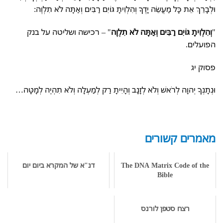
וּלְבָרֵךְ אֵת כָּל מַעֲשֵׂה יָדֶךָ וְהִלְוִיתָ גּוֹיִם רַבִּים וְאַתָּה לֹא תִלְוֶה:
"
וְהִלְוִיתָ גּוֹיִם רַבִּים וְאַתָּה לֹא תִלְוֶה
" – רכישה ושליטה על בנק
הפועלים.
פסוק יג
וּנְתָנְךָ יְהוָה לְרֹאשׁ וְלֹא לְזָנָב וְהָיִיתָ רַק לְמַעְלָה וְלֹא תִהְיֶה לְמָטָּה…
מאמרים קשורים
The DNA Matrix Code of the
דנ"א של המקרא ביום יום
Bible
רצח סטפן לורנס