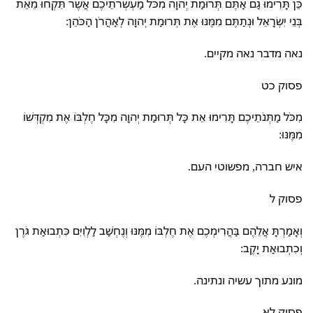
כֵּן תָּרִימוּ גַם אַתֶּם תְּרוּמַת יְהוָה מִכֹּל מַעְשְׂרֹתֵיכֶם אֲשֶׁר תִּקְחוּ מֵאֵת
בְּנֵי יִשְׂרָאֵל וּנְתַתֶּם מִמֶּנּוּ אֶת תְּרוּמַת יְהוָה לְאַהֲרֹן הַכֹּהֵן:
נאה מדבר נאה מקיים.
פסוק כט
מִכֹּל מַתְּנֹתֵיכֶם תָּרִימוּ אֵת כָּל תְּרוּמַת יְהוָה מִכָּל חֶלְבּוֹ אֶת מִקְדְּשׁוֹ
מִמֶּנּוּ:
איש חברה, מפשוטי העם.
פסוק ל
וְאָמַרְתָּ אֲלֵהֶם בַּהֲרִימְכֶם אֶת חֶלְבּוֹ מִמֶּנּוּ וְנֶחְשַׁב לַלְוִיִּם כִּתְבוּאַת גֹּרֶן
וְכִתְבוּאַת יָקֶב:
מונע מתוך עשיה ונתינה.
פסוק לא