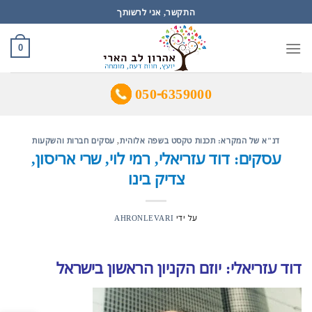
Ski
התקשר, אני לרשותך
t
conten
0
050-6359000
דנ"א של המקרא: תכנות טקסט בשפה אלוהית
,
עסקים חברות והשקעות
עסקים: דוד עזריאלי, רמי לוי, שרי אריסון,
צדיק בינו
על ידי
AHRONLEVARI
דוד עזריאלי: יוזם הקניון הראשון בישראל