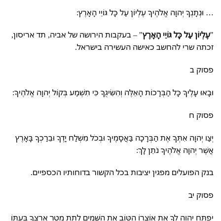
… וּנְתָנְךָ יְהוָה אֱלֹהֶיךָ עֶלְיוֹן עַל כָּל גּוֹיֵי הָאָרֶץ:
"
עֶלְיוֹן עַל כָּל גּוֹיֵי הָאָרֶץ
" – בעקבות הירושה של אביה, תד אריסון,
זכתה שרי להחשב כאישה העשירה בישראל.
פסוק ב
וּבָאוּ עָלֶיךָ כָּל הַבְּרָכוֹת הָאֵלֶּה וְהִשִּׂיגֻךָ כִּי תִשְׁמַע בְּקוֹל יְהוָה אֱלֹהֶיךָ:
פסוק ח
יְצַו יְהוָה אִתְּךָ אֶת הַבְּרָכָה בַּאֲסָמֶיךָ וּבְכֹל מִשְׁלַח יָדֶךָ וּבֵרַכְךָ בָּאָרֶץ
אֲשֶׁר יְהוָה אֱלֹהֶיךָ נֹתֵן לָךְ:
בנק הפועלים מפגין יציבות בכל הקשור בדוחותיו הכספיים.
פסוק יב
יִפְתַּח יְהוָה לְךָ אֶת אוֹצָרוֹ הַטּוֹב אֶת הַשָּׁמַיִם לָתֵת מְטַר אַרְצְךָ בְּעִתּוֹ