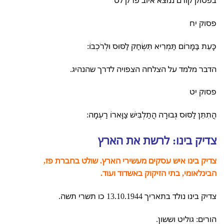
בפסוק קודם נמצא איוב פרק לט
פסוק יח
כָּעֵת בַּמָּרוֹם תַּמְרִיא תִּשְׂחַק לַסּוּס וּלְרֹכְבוֹ:
הדבר מלמד על הצלחה הצפויה לדרך שהנהיג.
פסוק יט
הֲתִתֵּן לַסּוּס גְּבוּרָה הֲתַלְבִּישׁ צַוָּארוֹ רַעְמָה:
צדיק בינו: לרשת את הארץ
צדיק בינו איש עסקים מעשירי הארץ. שולט בחברת פז,
הבינלאומי, בתי הזיקוק באשדוד ועוד.
צדיק בינו נולד בתאריך 13.10.1944 כו תשרי תשה.
הורים: גוליט וששון.