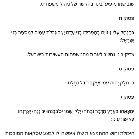
שוב שמו מופיע 'בינו' בהקשר של ניהול משפחתי.
פסוק ח
בְּהַנְחֵל עֶלְיוֹן גּוֹיִם בְּהַפְרִידוֹ בְּנֵי אָדָם יַצֵּב גְּבֻלֹת עַמִּים לְמִסְפַּר בְּנֵי
יִשְׂרָאֵל:
צדיק בינו נחשב לאחת מהמשפחות העשירות בישראל.
פסוק ט
כִּי חֵלֶק יְהֹוָה עַמּוֹ יַעֲקֹב חֶבֶל נַחֲלָתוֹ:
פסוק י
יִמְצָאֵהוּ בְּאֶרֶץ מִדְבָּר וּבְתֹהוּ יְלֵל יְשִׁמֹן יְסֹבְבֶנְהוּ יְבוֹנְנֵהוּ יִצְּרֶנְהוּ
כְּאִישׁוֹן עֵינוֹ:
היכולת וחוש ההתמצאות שלו איפשרו לו לבצע עסקאות מסובכות