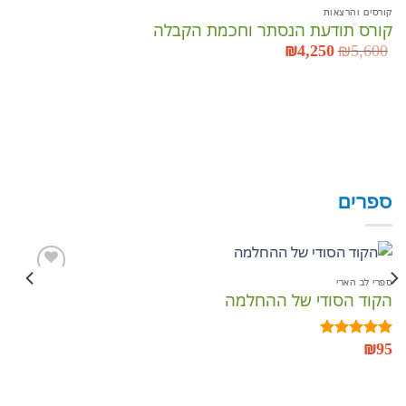
קורסים והרצאות
קורס תודעת הנסתר וחכמת הקבלה
5,600
₪
המחיר
4,250
₪
המחיר
המקורי
הנוכחי
היה:
הוא:
₪4,250.
₪5,600.
קור
מר
00
ספרים
ספרי לב הארי
ספר
הקוד הסודי של ההחלמה
כת
הוסף
לרשימת
המשאלות
95
₪
95
דורג
5.00
דו
מתוך 5
מתו