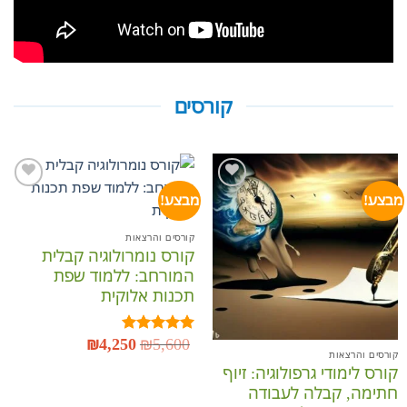
קורסים
מבצע!
מבצע!
הוסף
הוסף
קורסים והרצאות
לרשימת
לרשימת
קורס נומרולוגיה קבלית
המשאלות
המשאלות
המורחב: ללמוד שפת
תכנות אלוקית
5,600
₪
המחיר
4,250
₪
המחיר
דורג
5.00
המקורי
הנוכחי
קורסים והרצאות
מתוך 5
היה:
הוא:
קורס לימודי גרפולוגיה: זיוף
₪4,250.
₪5,600.
חתימה, קבלה לעבודה