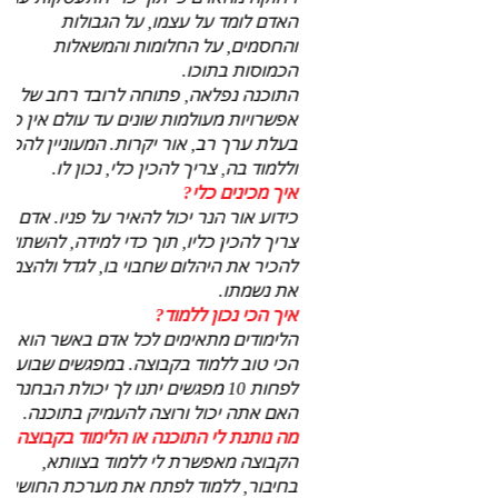
האדם לומד על עצמו, על הגבולות
ם
והחסמים, על החלומות והמשאלות
הכמוסות בתוכו.
התוכנה נפלאה, פתוחה לרובד רחב של
אפשרויות מעולמות שונים עד עולם אין סוף.
בעלת ערך רב, אור יקרות. המעוניין להכיר
ה
וללמוד בה, צריך להכין כלי, נכון לו.
איך מכינים כלי?
ד
כידוע אור הנר יכול להאיר על פניו. אדם
ל
צריך להכין כליו, תוך כדי למידה, להשתוקק
להכיר את היהלום שחבוי בו, לגדל ולהצמיח
את נשמתו.
איך הכי נכון ללמוד?
הלימודים מתאימים לכל אדם באשר הוא.
הכי טוב ללמוד בקבוצה. במפגשים שבועיים
ת
לפחות 10 מפגשים יתנו לך יכולת הבחנה
האם אתה יכול ורוצה להעמיק בתוכנה.
ם
מה נותנת לי התוכנה או הלימוד בקבוצה?
הקבוצה מאפשרת לי ללמוד בצוותא,
בחיבור, ללמוד לפתח את מערכת החושים,