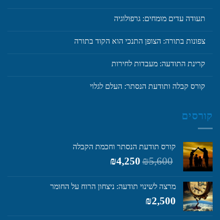
תעודה עדים מומחים: גרפולוגיה
צפונות בתורה: הצופן התנכי הוא הקוד בתורה
קרינת התודעה: מעבדות לחירות
קורס קבלה ותודעת הנסתר: העלם לגלוי
קורסים
קורס תודעת הנסתר וחכמת הקבלה
המחיר
המחיר
₪
4,250
₪
5,600
המקורי
הנוכחי
היה:
הוא:
מרצה לשינוי תודעה: ניצחון הרוח על החומר
₪4,250.
₪5,600.
₪
2,500