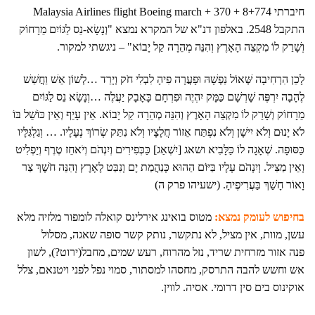
חיברתי Malaysia Airlines flight Boeing march + 370 + 8+774
התקבל 2548. באלפון דנ"א של המקרא נמצא "וְנָשָׂא-נֵס לַגּוֹיִם מֵרָחוֹק
וְשָׁרַק לוֹ מִקְצֵה הָאָרֶץ וְהִנֵּה מְהֵרָה קַל יָבוֹא" – ניגשתי למקור.
לָכֵן הִרְחִיבָה שְּׁאוֹל נַפְשָׁהּ וּפָעֲרָה פִיהָ לִבְלִי חֹק וְיָרַד …לְשׁוֹן אֵשׁ וַחֲשַׁשׁ
לֶהָבָה יִרְפֶּה שָׁרְשָׁם כַּמָּק יִהְיֶה וּפִרְחָם כָּאָבָק יַעֲלֶה …וְנָשָׂא נֵס לַגּוֹיִם
מֵרָחוֹק וְשָׁרַק לוֹ מִקְצֵה הָאָרֶץ וְהִנֵּה מְהֵרָה קַל יָבוֹא. אֵין עָיֵף וְאֵין כּוֹשֵׁל בּוֹ
לֹא יָנוּם וְלֹא יִישָׁן וְלֹא נִפְתַּח אֵזוֹר חֲלָצָיו וְלֹא נִתַּק שְׂרוֹךְ נְעָלָיו. … וְגַלְגִּלָּיו
כַּסּוּפָה. שְׁאָגָה לוֹ כַּלָּבִיא ושאג [יִשְׁאַג] כַּכְּפִירִים וְיִנְהֹם וְיֹאחֵז טֶרֶף וְיַפְלִיט
וְאֵין מַצִּיל. וְיִנְהֹם עָלָיו בַּיּוֹם הַהוּא כְּנַהֲמַת יָם וְנִבַּט לָאָרֶץ וְהִנֵּה חֹשֶׁךְ צַר
וָאוֹר חָשַׁךְ בַּעֲרִיפֶיהָ. (ישעיהו פרק ה)
בחיפוש לעומק נמצא:
מטוס בואינג אירלינס קואלה לומפור מלזיה מלא
עשן, מוות, אין מציל, לא נתקשר, נותק קשר סופה שאגה, מסלול
פנה אזור מזרחית שריד, נזל מהרוח, רעש שמים, מחבל(ירוט?), לשון
אש וחשש להבה התרסק, מחסהו למסתור, סמוי נפל לפני ויטנאם, צלל
אוקינוס בים סין דרומי. אסיה. לווין.