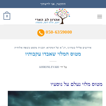
Ski
התקשר, אני לרשותך
t
conten
0
050-6359000
אירועים פלילי בטחוני
,
דנ"א של המקרא: תכנות טקסט בשפה אלוהית
מטוס המלזי שאבדו עקבותיו
על ידי
AHRONLEVARI
מטוס מלזי נעלם על נוסעיו