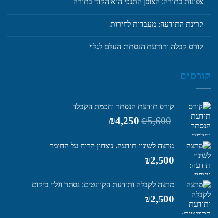
צפונות בתורה: הצופן התנכי הוא הקוד בתורה
קרינת התודעה: מעבדות לחירות
קורס קבלה ותודעת הנסתר: העלם לגלוי
קורסים
קורס תודעת הנסתר וחכמת הקבלה
המחיר
המחיר
₪
4,250
₪
5,600
המקורי
הנוכחי
היה:
הוא:
מרצה לשינוי תודעה: ניצחון הרוח על החומר
₪4,250.
₪5,600.
₪
2,500
מרצה לקבלה ותודעת הקוונטים: נסתר וגלוי ביקום
₪
2,500