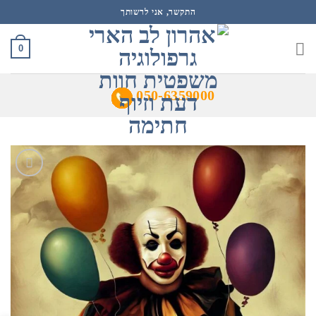
Ski
התקשר, אני לרשותך
t
conten
0
050-6359000
הוסף
לרשימת
המשאלות