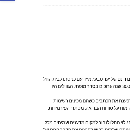
ם דונם של יער טבעי. מייד עם כניסתו לבית החל
אופיר לשוטט במקום, כמעט מעד, הוא מצא מערה ובתוכה קופסה ישנה. משפתח אותה גילה בה גווילים עתיקים מלפני 3000 שנה ערוכים בסדר מופתי. הגווילים היו
ו לפענח את הכתבים כשהם מכינים רשימות
מות על סודות הבריאה, מסתרי הפירמידות,
הגילוי החלו לנהור למקום מדענים ועמיתים מכל
ן אותם וצלמים בקשו להנציח את הדבר החם של