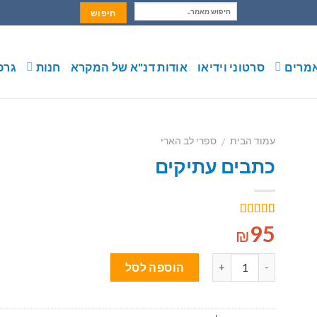
חיפוש:
מרים
סרטוני וידיאו
אודות דנ"א של המקרא
חנות
גרפ
עמוד הבית
ספרי לב הארי
/
כתבים עתיקים
ות
1
מדורג
5.00
95
₪
מתוך 5 מבוסס
על
דירוגים של
לקוחות
כמות
הוספה לסל