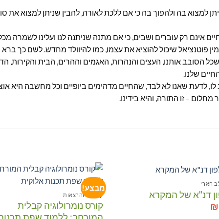
 למצוא בה ולהפוך בה כי אם ללכת לאורה, להבין שניתן למצוא את סודו
ם אינם רק עוברים ושבים, כי אם מתנה שניתנה לנו ועלינו לשמרה מכל 
מין פוטנציאל שיכול להוציא את עצמו, כמו להיוולד מחדש. לשם כך ברא 
כל הסובב אותנו, העצים והנהרות, האגמים וההרים, הבית והקירות, הדו
יים שלנו.
ב לו, לדעת שאנו לא לבד, שהחיים מדהימים ביופיים וכל מחשבה היא א
חלום – זו התורה, והיא בידינו.
ב הארי
מבצע!
ן דנ"א של המקרא
קורסים והרצאות
הוסף לרשימת המשאלות
הוסף לרשימת המשא
קורס נומרולוגיה קבלית
₪
המורחב: ללמוד שפת תכנות