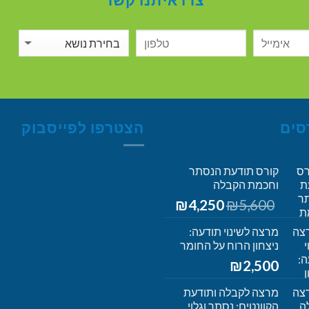
סים
הצטרפו לפייסבוק
קורס תודעת הנסתר
וחכמת הקבלה
המחיר
המחיר
₪
4,250
₪
5,600
המקורי
הנוכחי
היה:
הוא:
מרצה לשינוי תודעה:
₪5,600.
ניצחון הרוח על החומר
₪4,250.
₪
2,500
מרצה לקבלה ותודעת
הקוונטים: נסתר וגלוי