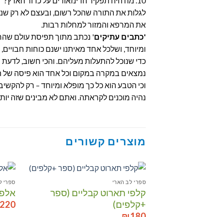
10. מה היה תפקיד הדינזאורים על כדור הארץ?
לגלות את התורה שהכל רשום, ובעצם לא רק שניתן
את המרפא והמזור למחלות רבות.
'כתבים עתיקים
' נכתב מתוך תפיסת עולם שהחיי
ומיוחד, ושלכל אחד מאיתנו ישנם כוחות חבויים, 
כדי שנוכל להתעלות מעליהם. והכי חשוב, לדעת ש
נמצאים במקרה במקום וכל אחד הוא פיסה של הח
וכי הטבע הוא כל כך מופלא ומיוחד – רק להקשי
נהיה מוכנים לקראתה. ואתם לא מבינים שזה יותר מ
מוצרים קשורים
ספרי לב הארי
ספרי ל
קלפי תארוט קבליים (ספר
אלפו
הוסף לרשימת המשאלות
+קלפים)
220
₪
180