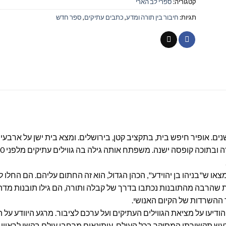
קטגוריה:
ספרי לב הארי
תגיות:
חיבור בין תורה ומדע
,
כתבים עתיקים
,
ספר חדש
שנים. אופיר חיפש בית, בתקציב קטן, בירושלים. ומצא בית ישן על ארבעי
מצאו ש"בניהו בן יהוידע", הכהן הגדול, הוא זה החתום עליהם. הם החל
שהרבה מהתובנות נכתבו בדרך של קבלה ותורה, הם גילו תובנות מדהי
ך ההשרדות של הקיום האנושי.
ודיעו על מציאת הגווילים העתיקים ועל ערכם לציבור. מרגע היוודע על 
רעש תקשורתי המסוקר בכל העולם. עיתונאים מרחבי עולם בקשו לראיי