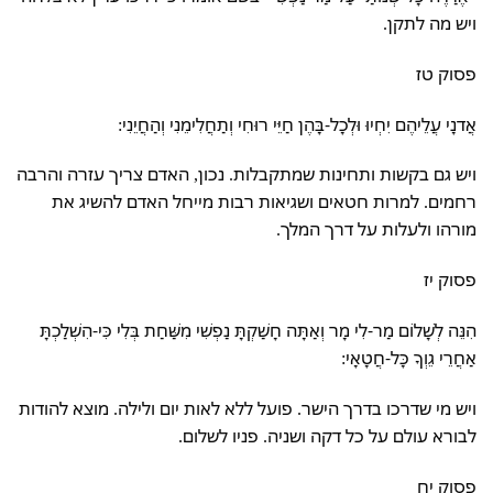
ויש מה לתקן.
פסוק טז
אֲדנָי עֲלֵיהֶם יִחְיוּ וּלְכָל-בָּהֶן חַיֵּי רוּחִי וְתַחֲלִימֵנִי וְהַחֲיֵנִי:
ויש גם בקשות ותחינות שמתקבלות. נכון, האדם צריך עזרה והרבה
רחמים. למרות חטאים ושגיאות רבות מייחל האדם להשיג את
מורהו ולעלות על דרך המלך.
פסוק יז
הִנֵּה לְשָׁלוֹם מַר-לִי מָר וְאַתָּה חָשַׁקְתָּ נַפְשִׁי מִשַּׁחַת בְּלִי כִּי-הִשְׁלַכְתָּ
אַחֲרֵי גֵוְךָ כָּל-חֲטָאָי:
ויש מי שדרכו בדרך הישר. פועל ללא לאות יום ולילה. מוצא להודות
לבורא עולם על כל דקה ושניה. פניו לשלום.
פסוק יח