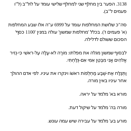
3138. הפער בין מחלף שני למחלף שלישי עומד על לול"ב (ל"ו
פעמים ל"ב).
סה"כ שלושת המחלפות עומד על 6999 ע"ה אלו שבע המחלפות
(א' פעמים ז'). בכלל 'מחלפות שמשון' עולה במנין '1100 כסף'
הסכום ששולם לדלילה.
לבסוף שמשון מגלה את מפלתו: מוֹרָה לא-עָלָה עַל-ראשִׁי כִּי-נְזִיר
אֱלהִים אֲנִי מִבֶּטֶן אִמִּי אִם-גֻּלַּחְתִּי.
וַתְּגַלַּח אֶת-שֶׁבַע מַחְלְפוֹת ראשׁוֹ וינקרו את עיניו. לפי אדם ההולך
אחר עיניו באין מורה.
מורא בא' מלמד על יראה.
מורה בה' מלמד על שיקול דעת.
מורע בע' מלמד על עבירה שיש עמה עונש.