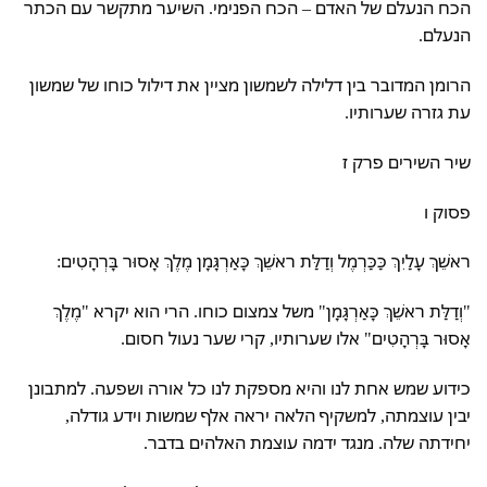
הכח הנעלם של האדם – הכח הפנימי. השיער מתקשר עם הכתר
הנעלם.
הרומן המדובר בין דלילה לשמשון מציין את דילול כוחו של שמשון
עת גזרה שערותיו.
שיר השירים פרק ז
פסוק ו
ראשֵׁךְ עָלַיִךְ כַּכַּרְמֶל וְדַלַּת ראשֵׁךְ כָּאַרְגָּמָן מֶלֶךְ אָסוּר בָּרְהָטִים:
"וְדַלַּת ראשֵׁךְ כָּאַרְגָּמָן" משל צמצום כוחו. הרי הוא יקרא "מֶלֶךְ
אָסוּר בָּרְהָטִים" אלו שערותיו, קרי שער נעול חסום.
כידוע שמש אחת לנו והיא מספקת לנו כל אורה ושפעה. למתבונן
יבין עוצמתה, למשקיף הלאה יראה אלף שמשות וידע גודלה,
יחידתה שלה. מנגד ידמה עוצמת האלהים בדבר.