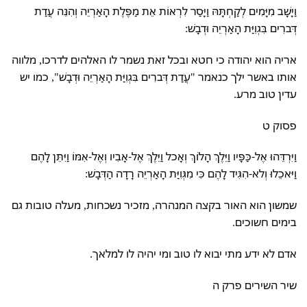
וַיָּשָׁב מִיָּמִים לְקַחְתָּהּ וַיָּסַר לִרְאוֹת אֵת מַפֶּלֶת הָאַרְיֵה וְהִנֵּה עֲדַת
דְּברִים בִּגְוִיַּת הָאַרְיֵה וּדְבָשׁ:
אריה הוא יהודה כי חטא ובכל זאת נשמר לו האלהים לדרכו, מלווה
אותו באשר ילך כנאמר "עֲדַת דְּברִים בִּגְוִיַּת הָאַרְיֵה וּדְבָשׁ", כמו יש
עדין טוב מרע.
פסוק ט
וַיִּרְדֵּהוּ אֶל-כַּפָּיו וַיֵּלֶךְ הָלוֹךְ וְאָכל וַיֵּלֶךְ אֶל-אָבִיו וְאֶל-אִמּוֹ וַיִּתֵּן לָהֶם
וַיּאכֵלוּ וְלא-הִגִּיד לָהֶם כִּי מִגְּוִיַּת הָאַרְיֵה רָדָה הַדְּבָשׁ:
שמשון הוא האור בקצה המנהרה, מזכיר נשכחות, מעלה טובות גם
בימים חשוכים.
אדם לא ידע מתי יבוא לו טוב ומי יהיה לו למלאך.
שיר השירים פרק ה