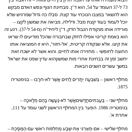
73 ל-37 העומד על 54, הוא ד"ן. מבחינת הגוף ונפש האדם מבקש
הוא להשאר במצבו הנוכחי עוד קצת. סבלו כה גדול שמרגיש שלא
יוכל לעמוד בעוד קצת סבל. ודלילה, מביאה את שמשון לקצו –
מורידה אותו מנקודת הגבול הדק, ד"ן ליחיד"ה (מ-54 ל-37). רגע זה
הוא באמת קריטי אפילו לחזק שבחבורה שהכל מודיעים לו שראו
את קיצו. אלא שנקודה קריטית, 'אל-חזור', היא זו המוציאה אותו
החוצה לחופשי – מחזירה אותו לחיים. והוא אשר לא ישכח זאת
יחשב זמן זה בבחינת אחרי מות שמשוןהוא עדין שפט את ישראל
במשך עשרים השנים הבאות.
מחלף ראשון – בְּשִׁבְעָה יְתָרִים לַחִים אֲשֶׁר לא-חרָבוּ – בגימטריה
1875.
מחלף שני – בַּעֲבתִיםחֲדָשִׁיםאֲשֶׁר לא-נַעֲשָה בָהֶם מְלָאכָה –
בגימטריה 1986. הפער בין המחלף הראשון לשני עומד על 111,
אחרת א'.
מחלף שלישי – אִם-תַּאַרְגִי אֶת-שֶׁבַע מַחְלְפוֹת ראשִׁי עִם-הַמַּסָּכֶת –