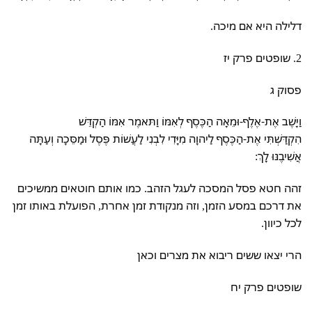
דלילה היא אם מיכה.
2. שופטים פרק יז
פסוק ג
וַיָּשֶׁב אֶת-אֶלֶף-וּמֵאָה הַכֶּסֶף לְאִמּוֹ וַתּאמֶר אִמּוֹ הַקְדֵּשׁ
הִקְדַּשְׁתִּי אֶת-הַכֶּסֶף לַיהוָה מִיָּדִי לִבְנִי לַעֲשׁוֹת פֶּסֶל וּמַסֵּכָה וְעַתָּה
אֲשִׁיבֶנּוּ לָךְ:
זהה חטא פסל המסכה לעגל הזהב. כמו אותם חוטאים ממשיכים
את דרכם במסע הזמן, וזה מנקודת זמן אחרת, הפועלת באותו זמן
לכל כיוון.
הרי יצאו ששים ריבוא את מצרים וכאן
שופטים פרק יח