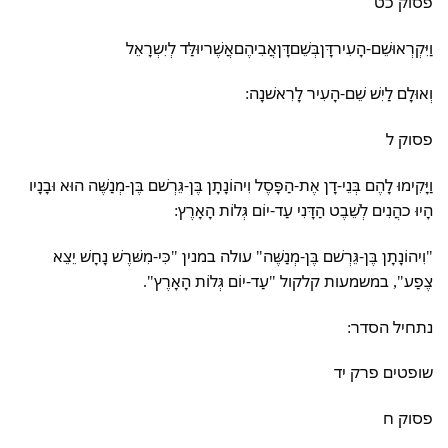
פסוק כט
וַיִּקְרְאוּשֵׁם-הָעִירדָּןבְּשֵׁםדָּןאֲבִיהֶםאֲשֶׁריוּלַּד לְיִשְרָאֵל
וְאוּלָם לַיִשׁ שֵׁם-הָעִיר לָרִאשׁנָה:
פסוק ל
וַיָּקִימוּ לָהֶם בְּנֵי-דָן אֶת-הַפָּסֶל וִיהוֹנָתָן בֶּן-גֵּרְשׁם בֶּן-מְנַשֶּׁה הוּא וּבָנָיו
הָיוּ כהֲנִים לְשֵׁבֶט הַדָּנִי עַד-יוֹם גְּלוֹת הָאָרֶץ:
"וִיהוֹנָתָן בֶּן-גֵּרְשׁם בֶּן-מְנַשֶּׁה" עולה במנין "כִּי-מִשּׁרֶשׁ נָחָשׁ יֵצֵא
צֶפַע", במשמעות קלקול "עַד-יוֹם גְּלוֹת הָאָרֶץ".
נתחיל הסדר:
שופטים פרק יד
פסוק ח