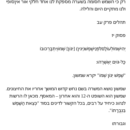
רק כי השמש חסומה בשערה מספקת לנו אחד חלקי אור איןסופי
ולנו מתקיים היום והלילה.
תהלים פרק עב
פסוק יז
יְהִישְׁמוֹלְעוֹלָםלִפְנֵישֶׁמֶשׁ(יִנּין) [יִנּוֹן] שְׁמוֹוְיִתְבָּרְכוּבוֹ
כָּל-גּוֹיִם יְאַשְּׁרֻהוּ:
"שֶׁמֶשׁ יִנּוֹן שְׁמוֹ" יקרא שמשון.
שמשון נושא המשרה בשם נחש קדוש המושך אחריו את החיצונים.
שמשון הוא השופט ה-12 והוא אחרון – המאסף. מכאן לו הרשות
לנהוג כיחיד על רבים, בכל הקשור לדינים בסוד "כְּצֵאת הַשֶּׁמֶשׁ
בִּגְבֻרָתוֹ".
וגבורתו