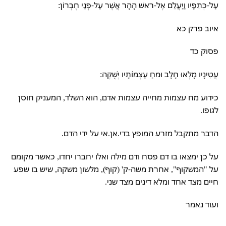
עַל-כְּתֵפָיו וַיַּעֲלֵם אֶל-ראשׁ הָהָר אֲשֶׁר עַל-פְּנֵי חֶבְרוֹן:
איוב פרק כא
פסוק כד
עֲטִינָיו מָלְאוּ חָלָב וּמחַ עַצְמוֹתָיו יְשֻׁקֶּה:
כידוע מח עצמות מחייה עצמות אדם, הוא השלד, המעניק חוסן
לגופו.
הדבר מתקבל מזרע המופץ בדי.אן.אי על ידי הדם.
על כן ימצאו בו דם פסח ודם מילה ואלו יחברו יחדו, כאשר מקומם
על "המשקוף", אחרת משה-ק' (קוף), מלשון משקה, שיש בו שפע
חיים מצד אחד ומלא דינים מצד שני.
ועוד נאמר