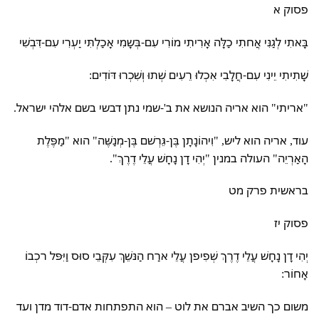
פסוק א
בָּאתִי לְגַנִּי אֲחתִי כַלָּה אָרִיתִי מוֹרִי עִם-בְּשָמִי אָכַלְתִּי יַעְרִי עִם-דִּבְשִׁי
שָׁתִיתִי יֵינִי עִם-חֲלָבִי אִכְלוּ רֵעִים שְׁתוּ וְשִׁכְרוּ דּוֹדִים:
"אריתי" הוא אריה הנושא את ב'-שמי נתן דבשי בשם אלהי ישראל.
עוד, אריה הוא ליש, "וִיהוֹנָתָן בֶּן-גֵּרְשׁם בֶּן-מְנַשֶּׁה" הוא "מַפֶּלֶת
הָאַרְיֵה" העולה במנין "יְהִי דָן נָחָשׁ עֲלֵי דֶרֶךְ".
בראשית פרק מט
פסוק יז
יְהִי דָן נָחָשׁ עֲלֵי דֶרֶךְ שְׁפִיפן עֲלֵי ארַח הַנּשֵׁךְ עִקְּבֵי סוּס וַיִּפּל רכְבוֹ
אָחוֹר:
משום כך השיב אברם את לוט – הוא התפתחות אדם-דוד מדן ועד