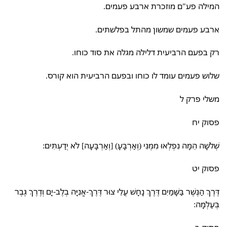
המילה פע"ם מוזכרת ארבע פעמים.
ארבע פעמים שמשון מהתל בפלשתים.
רק בפעם הרביעית דלילה מגלה את סוד כוחו.
שלוש פעמים עומד לו כוחו ובפעם הרביעית הוא קורס.
משלי פרק ל
פסוק יח
שְׁלֹשָׁה הֵמָּה נִפְלְאוּ מִמֶּנִּי (וְאַרְבָּעָ) [וְאַרְבָּעָה] לֹא יְדַעְתִּים:
פסוק יט
דֶּרֶךְ הַנֶּשֶׁר בַּשָּׁמַיִם דֶּרֶךְ נָחָשׁ עֲלֵי צוּר דֶּרֶךְ-אֳנִיָּה בְלֶב-יָם וְדֶרֶךְ גֶּבֶר
בְּעַלְמָה: