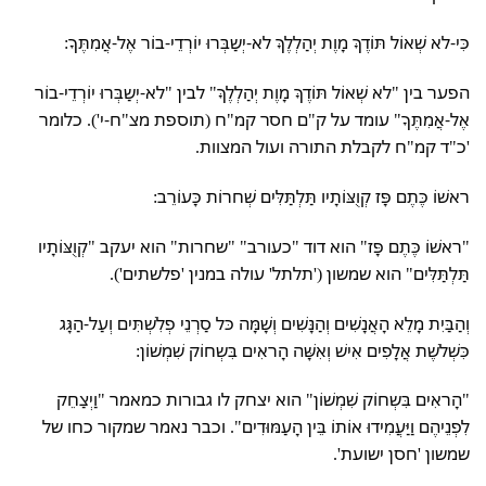
כִּי-לא שְׁאוֹל תּוֹדֶךָּ מָוֶת יְהַלְלֶךָּ לא-יְשַבְּרוּ יוֹרְדֵי-בוֹר אֶל-אֲמִתֶּךָ:
הפער בין "לא שְׁאוֹל תּוֹדֶךָּ מָוֶת יְהַלְלֶךָּ" לבין "לא-יְשַבְּרוּ יוֹרְדֵי-בוֹר
אֶל-אֲמִתֶּךָ" עומד על ק"ם חסר קמ"ח (תוספת מצ"ח-י'). כלומר
'כ"ד קמ"ח לקבלת התורה ועול המצוות.
ראשׁוֹ כֶּתֶם פָּז קְוֻצּוֹתָיו תַּלְתַּלִּים שְׁחרוֹת כָּעוֹרֵב:
"ראשׁוֹ כֶּתֶם פָּז" הוא דוד "כעורב" "שחרות" הוא יעקב "קְוֻצּוֹתָיו
תַּלְתַּלִּים" הוא שמשון ('תלתל' עולה במנין 'פלשתים').
וְהַבַּיִת מָלֵא הָאֲנָשִׁים וְהַנָּשִׁים וְשָׁמָּה כּל סַרְנֵי פְלִשְׁתִּים וְעַל-הַגָּג
כִּשְׁלשֶׁת אֲלָפִים אִישׁ וְאִשָּׁה הָראִים בִּשְחוֹק שִׁמְשׁוֹן:
"הָראִים בִּשְחוֹק שִׁמְשׁוֹן" הוא יצחק לו גבורות כמאמר "וַיְצַחֵק
לִפְנֵיהֶם וַיַּעֲמִידוּ אוֹתוֹ בֵּין הָעַמּוּדִים". וכבר נאמר שמקור כחו של
שמשון 'חסן ישועת'.