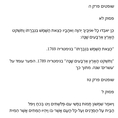
שופטים פרק ה
פסוק לא
כֵּן יאבְדוּ כָל-אוֹיְבֶיךָ יְהוָה וְאהֲבָיו כְּצֵאת הַשֶּׁמֶשׁ בִּגְבֻרָתוֹ וַתִּשְׁקט
הָאָרֶץ אַרְבָּעִים שָׁנָה:
"כְּצֵאת הַשֶּׁמֶשׁ בִּגְבֻרָתוֹ" בגימטריה 1769.
"וַתִּשְׁקט הָאָרֶץ אַרְבָּעִים שָׁנָה" בגימטריה 1789. הפער עומד על
'עשרים' שנה. מתוך כך
שופטים פרק טז
פסוק ל
וַיּאמֶר שִׁמְשׁוֹן תָּמוֹת נַפְשִׁי עִם-פְּלִשְׁתִּים וַיֵּט בְּכחַ וַיִּפּל
הַבַּיִת עַל-הַסְּרָנִים וְעַל-כָּל-הָעָם אֲשֶׁר-בּוֹ וַיִּהְיוּ הַמֵּתִים אֲשֶׁר הֵמִית