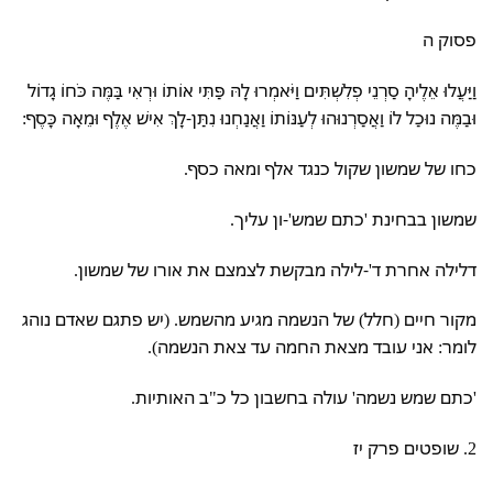
פסוק ה
וַיַּעֲלוּ אֵלֶיהָ סַרְנֵי פְלִשְׁתִּים וַיֹּאמְרוּ לָהּ פַּתִּי אוֹתוֹ וּרְאִי בַּמֶּה כֹּחוֹ גָדוֹל
וּבַמֶּה נוּכַל לוֹ וַאֲסַרְנוּהוּ לְעַנּוֹתוֹ וַאֲנַחְנוּ נִתַּן-לָךְ אִישׁ אֶלֶף וּמֵאָה כָּסֶף:
כחו של שמשון שקול כנגד אלף ומאה כסף.
שמשון בבחינת 'כתם שמש'-ון עליך.
דלילה אחרת ד'-לילה מבקשת לצמצם את אורו של שמשון.
מקור חיים (חלל) של הנשמה מגיע מהשמש. (יש פתגם שאדם נוהג
לומר: אני עובד מצאת החמה עד צאת הנשמה).
'כתם שמש נשמה' עולה בחשבון כל כ"ב האותיות.
2. שופטים פרק יז