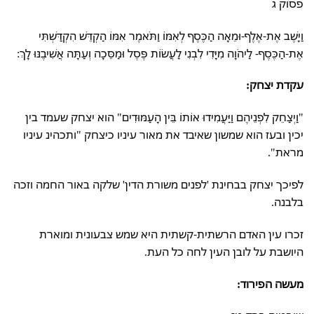
פסוק ג
וַיָּשֶׁב אֶת-אֶלֶף-וּמֵאָה הַכֶּסֶף לְאִמּוֹ וַתֹּאמֶר אִמּוֹ הַקְדֵּשׁ הִקְדַּשְׁתִּי
אֶת-הַכֶּסֶף- לַיהֹוָה מִיָּדִי לִבְנִי לַעֲשׂוֹת פֶּסֶל וּמַסֵּכָה וְעַתָּה אֲשִׁיבֶנּוּ לָךְ:
עקדת יצחק:
"וַיְצַחֵק לִפְנֵיהֶם וַיַּעֲמִידוּ אוֹתוֹ בֵּין הָעַמּוּדִים" הוא יצחק שעמד בין
יכין ובעז הוא שמשון שאיבד את מאור עיניו כיצחק "ותכהינ עיניו
מראת".
לפיכך יצחק בבחינת 'לפנים משורת הדין' שלקה באור החמה וזכה
בלבנה.
זכרו עין האדם הרשתית-קשתית היא שמש צבעונית ומוארת
היושבת על לובן העין לחה כל העת.
מעשה הפירוד: