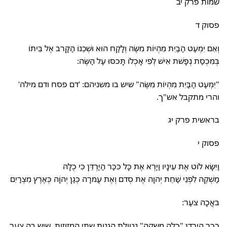
שמות פרק יב
פסוק ד
וְאִם יִמְעַט הַבַּיִת מִהְיוֹת מִשֶּׂה וְלָקַח הוּא וּשְׁכֵנוֹ הַקָּרב אֶל בֵּיתוֹ
בְּמִכְסַת נְפָשׁת אִישׁ לְפִי אָכְלוֹ תָּכסּוּ עַל הַשֶּׂה:
"יִמְעַט הַבַּיִת מִהְיוֹת מִשֶּׂה" שיש בו משניהם: 'דם פסח ודם מילה'
והרי מתקבל אש"ך.
בראשית פרק יג
פסוק י
וַיִּשָּׂא לוֹט אֶת עֵינָיו וַיַּרְא אֶת כָּל כִּכַּר הַיַּרְדֵּן כִּי כֻלָּהּ
מַשְׁקֶה לִפְנֵי שַׁחֵת יְהוָה אֶת סְדם וְאֶת עֲמרָה כְּגַן יְהוָֹה כְּאֶרֶץ מִצְרַיִם
בּאֲכָה צעַר:
ככר הירדן "כלה משקה" נטולת הגנות שתי המזוזות, שיש בה צער.