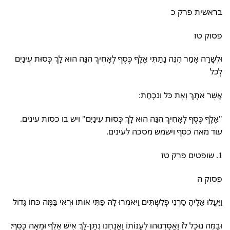
בראשית פרק כ
פסוק טז
וּלְשָרָה אָמַר הִנֵּה נָתַתִּי אֶלֶף כֶּסֶף לְאָחִיךְ הִנֵּה הוּא לָךְ כְּסוּת עֵינַיִם
לְכל
אֲשֶׁר אִתָּךְ וְאֶת כּל וְנכָחַת:
"אֶלֶף כֶּסֶף לְאָחִיךְ הִנֵּה הוּא לָךְ כְּסוּת עֵינַיִם" ויש בו כסות עינים.
עוד מאה כסף וישמש מסכה לעינים.
1. שופטים פרק טז
פסוק ה
וַיַּעֲלוּ אֵלֶיהָ סַרְנֵי פְלִשְׁתִּים וַיּאמְרוּ לָהּ פַּתִּי אוֹתוֹ וּרְאִי בַּמֶּה כּחוֹ גָדוֹל
וּבַמֶּה נוּכַל לוֹ וַאֲסַרְנוּהוּ לְעַנּוֹתוֹ וַאֲנַחְנוּ נִתַּן-לָךְ אִישׁ אֶלֶף וּמֵאָה כָּסֶף: