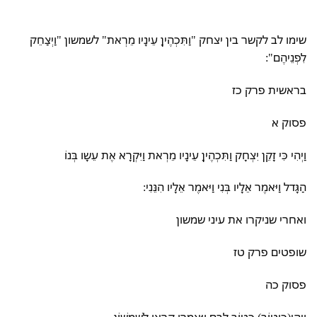
שימו לב לקשר בין יצחק "וַתִּכְהֶיןָ עֵינָיו מֵרְאת" לשמשון "וַיְצַחֵק
לִפְנֵיהֶם":
בראשית פרק כז
פסוק א
וַיְהִי כִּי זָקֵן יִצְחָק וַתִּכְהֶיןָ עֵינָיו מֵרְאת וַיִּקְרָא אֶת עֵשָו בְּנוֹ
הַגָּדל וַיּאמֶר אֵלָיו בְּנִי וַיּאמֶר אֵלָיו הִנֵּנִי:
ואחרי שניקרו את עיני שמשון
שופטים פרק טז
פסוק כה
וַיְהִי(כְּיטוֹב) כְּטוֹב לִבָּם וַיּאמְרוּ קִרְאוּ לְשִׁמְשׁוֹן