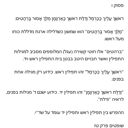
פסוק ו
ראשֵׁךְ עָלַיִךְ כַּכַּרְמֶל וְדַלַּת ראשֵׁךְ כָּאַרְגָּמָן מֶלֶךְ אָסוּר בָּרְהָטִים:
"מֶלֶךְ אָסוּר בָּרְהָטִים" הוא שמשון כשדלילה ארגת מדללת כוחו
מעל ראשו.
"ברהטים" אלו חוטי קשירה (עגל) המלופפים מסביב למגילות
התפילין ואשר חבויים היטב בבטן בית התפילין ראש ויד.
"ראשֵׁךְ עָלַיִךְ כַּכַּרְמֶל" זהו תפילין ראש. כידוע רק מגילה אחת
בפנים.
"וְדַלַּת ראשֵׁךְ כָּאַרְגָּמָן" זהו תפילין יד. כידוע ישנם ד' מגילות בפנים,
לראיה "ודלת".
ההפרש בין תפילין ראש ותפילין יד עומד על שד"י.
שופטים פרק טז