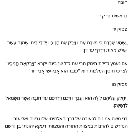
חובה.
בראשית פרק יד
פסוק יד
וַיִּשְׁמַע אַבְרָם כִּי נִשְׁבָּה אָחִיו וַיָּרֶק אֶת חֲנִיכָיו יְלִידֵי בֵיתוֹ שְׁמנָה עָשָר
וּשְׁלשׁ מֵאוֹת וַיִּרְדּף עַד דָּן:
אם נאמץ גדילת תינוק הרי עת גדל שן בינה יקרא "וַיָּרֶקאֶת חֲנִיכָיו"
לצרכי חוסן המלכות הוא "עוֹבֵד הוּא אֲבִי-יִשַׁי אֲבִי דָוִד".
פסוק טו
וַיֵּחָלֵק עֲלֵיהֶם לַיְלָה הוּא וַעֲבָדָיו וַיַּכֵּם וַיִּרְדְּפֵם עַד חוֹבָה אֲשֶׁר מִשְּׂמאל
לְדַמָּשֶק:
בני משה אמונים לכאורה על דרך האלהים: אלו גרשם ואליעזר
הנדרשים להרבות במצוות התורה והמצוות. דעקא יהונתן בן גרשם