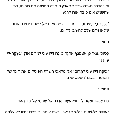
ואין הדבר משנה שכדור הארץ הוא זה המשנה את מקומו, כפי
שהשמש אינו כובה אורו לרגע.
"יְשַׁבֵּר כָּל-עַצְמוֹתָי" במכוון 'כשש מאות אלף' שהם יחידה אחת
ימלאו אדם שלם להשיבו לחיים.
פסוק יד
כְּסוּס עָגוּר כֵּן אֲצַפְצֵף אֶהְגֶּה כַּיּוֹנָה דַּלּוּ עֵינַי לַמָּרוֹם אֲדנָי עָשְׁקָה-לִּי
עָרְבֵנִי:
"כַּיּוֹנָה דַּלּוּ עֵינַי לַמָּרוֹם" אלו מלאכי השרת הפוסקים את 'דינה של
הנשמה', בשם 'משפט שלם'.
פסוק טו
מָה-אֲדַבֵּר וְאָמַר-לִי וְהוּא עָשָה אֶדַּדֶּה כָל-שְׁנוֹתַי עַל-מַר נַפְשִׁי:
"אֶדַּדֶּה כָל-שְׁנוֹתַי עַל-מַר נַפְשִׁי" בשם אומרו כי דרכו עדין לא צלחה