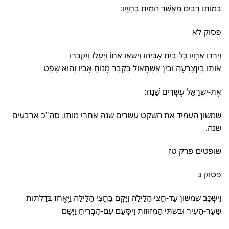
בְּמוֹתוֹ רַבִּים מֵאֲשֶׁר הֵמִית בְּחַיָּיו:
פסוק לא
וַיֵּרְדוּ אֶחָיו כָל-בֵּית אָבִיהוּ וַיִּשְאוּ אתוֹ וַיַּעֲלוּ וַיִּקְבְּרוּ
אוֹתוֹ בֵּיןצָרְעָה וּבֵין אֶשְׁתָּאוֹל בְּקֶבֶר מָנוֹחַ אָבִיו וְהוּא שָׁפַט
אֶת-יִשְרָאֵל עֶשְרִים שָׁנָה:
שמשון העמיד את השקט עשרים שנה אחרי מותו. סה"כ ארבעים
שנה.
שופטים פרק טז
פסוק ג
וַיִּשְׁכַּב שִׁמְשׁוֹן עַד-חֲצִי הַלַּיְלָה וַיָּקָם בַּחֲצִי הַלַּיְלָה וַיֶּאֱחז בְּדַלְתוֹת
שַׁעַר-הָעִיר וּבִשְׁתֵּי הַמְּזוּזוֹת וַיִּסָּעֵם עִם-הַבְּרִיחַ וַיָּשֶם