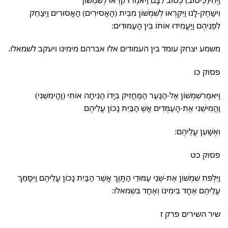
וִישַחֶק-לָנוּ וַיִּקְרְאוּ לְשִׁמְשׁוֹן מִבֵּית (הָאֲסיּרִים) הָאֲסוּרִים וַיְצַחֵק
לִפְנֵיהֶם וַיַּעֲמִידוּ אוֹתוֹ בֵּין הָעַמּוּדִים:
משמע יצחק עומד בין העמודים אלו אברהם מימינו ויעקב לשמאלו.
פסוק כו
וַיּאמֶרשִׁמְשׁוֹן אֶל-הַנַּעַר הַמַּחֲזִיק בְּיָדוֹ הַנִּיחָה אוֹתִי (וַהֲימִשֵׁנִי)
וַהֲמִישֵׁנִי אֶת-הָעַמֻּדִים אֲשֶׁ הַבַּיִת נָכוֹן עֲלֵיהֶם
וְאֶשָּׁעֵן עֲלֵיהֶם:
פסוק כט
וַיִּלְפּת שִׁמְשׁוֹן אֶת-שְׁנֵי עַמּוּדֵי הַתָּוֶךְ אֲשֶׁר הַבַּיִת נָכוֹן עֲלֵיהֶם וַיִּסָּמֵךְ
עֲלֵיהֶם אֶחָד בִּימִינוֹ וְאֶחָד בִּשְמאלוֹ:
שיר השירים פרק ז