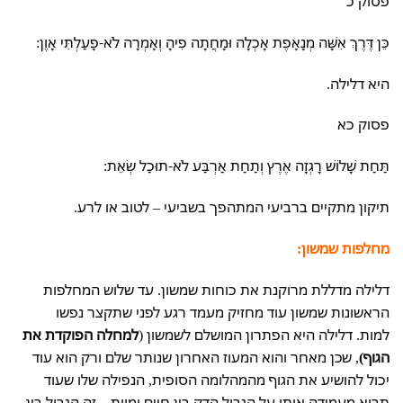
פסוק כ
כֵּן דֶּרֶךְ אִשָּׁה מְנָאָפֶת אָכְלָה וּמָחֲתָה פִיהָ וְאָמְרָה לֹא-פָעַלְתִּי אָוֶן:
היא דלילה.
פסוק כא
תַּחַת שָׁלוֹשׁ רָגְזָה אֶרֶץ וְתַחַת אַרְבַּע לֹא-תוּכַל שְׂאֵת:
תיקון מתקיים ברביעי המתהפך בשביעי – לטוב או לרע.
מחלפות שמשון:
דלילה מדללת מרוקנת את כוחות שמשון. עד שלוש המחלפות
הראשונות שמשון עוד מחזיק מעמד רגע לפני שתקצר נפשו
למות. דלילה היא הפתרון המושלם לשמשון (
למחלה הפוקדת את
הגוף)
, שכן מאחר והוא המעוז האחרון שנותר שלם ורק הוא עוד
יכול להושיע את הגוף מהמהלומה הסופית, הנפילה שלו שעוד
תבוא מעמידה אותו על הגבול הדק בין חיים ומוות – זה הגבול בין