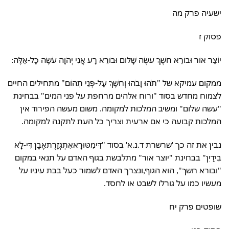
ישעיה פרק מה
פסוק ז
יוֹצֵר אוֹר וּבוֹרֵא חֹשֶׁךְ עֹשֶׂה שָׁלוֹם וּבוֹרֵא רָע אֲנִי יְהֹוָה עֹשֶׂה כָל-אֵלֶּה:
ממקום עמיקא של "תֹהוּ וָבֹהוּ וְחשֶׁךְ עַל-פְּנֵי תְהוֹם" מתחילים החיים
לצמוח מחדש בסוד "ורוח אלהים מרחפת על פני המים" בבחינת
"עשה שלום" ומשיב המלכות למקומה. משום מעשה הפירוד אין
המלכות קבועה כי אם ארעית וצריך כל העת לתקנה למקומה.
נבין את זה כך 'שרשרת ד.נ.א' בסוד "דִּימִטּוּרָאאִתְגְּזֶרֶתאֶבֶן דִּי-לָא
בִידַיִן" בבחינת "יוצר אור" מתלבשת בגוף האדם על תנאי במקום
"ובורא חשך", הוא הגוף,ונצרך האדם לשמור כעל בבת עיניו על
מעשיו כמו על גורלו לשבט או לחסד.
שופטים פרק יח