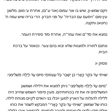
ויקם שמש-ון, שיש בו אור עמום (אור-ע"ם), אחרת ע'-מום, מלשון
עין-מום "ויסעם עם הבריח" על פני חברון. הרי בריה שיש עמה ח'
(חטא) ותקנה.
נמצא את סד"ם ואת עמר"ה, אחרת סוד ספירת העמר.
ונתנם לתורה ולמצוות שלא יבוא בהם צער. כנאמר על ברכת
הבית.
פסוק יג
שִׁוִּיתִי עַד-בּקֶר כָּאֲרִי כֵּן יְשַׁבֵּר כָּל-עַצְמוֹתָי מִיּוֹם עַד-לַיְלָה תַּשְׁלִימֵנִי:
"מִיּוֹם עַד-לַיְלָה תַּשְׁלִימֵנִי" ניתן למצוא את דלילה ושמשון
המשלימים זה את זה בכוחותיהם. מעין סיפור השמש שחייב היה
ללילה להגלות על הארץ למען יוכלו בני האדם לקיים מנוחת לילה.
כוחו של שמשון "שִׁוִּיתִי עַד-בּקֶר כָּאֲרִי" המבקש לשמר את כוחו
אולם מודע לדינו ולעוצמתו ולצורך לצמצמו, להחשיך אורו בלילה.