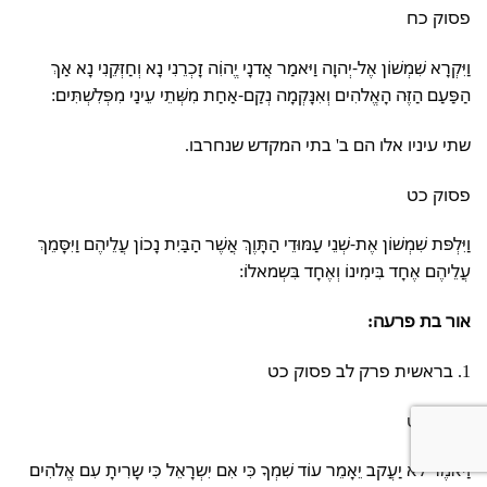
פסוק כח
וַיִּקְרָא שִׁמְשׁוֹן אֶל-יְהוָה וַיּאמַר אֲדנָי יֱהוִֹה זָכְרֵנִי נָא וְחַזְּקֵנִי נָא אַךְ
הַפַּעַם הַזֶּה הָאֱלהִים וְאִנָּקְמָה נְקַם-אַחַת מִשְּׁתֵי עֵינַי מִפְּלִשְׁתִּים:
שתי עיניו אלו הם ב' בתי המקדש שנחרבו.
פסוק כט
וַיִּלְפּת שִׁמְשׁוֹן אֶת-שְׁנֵי עַמּוּדֵי הַתָּוֶךְ אֲשֶׁר הַבַּיִת נָכוֹן עֲלֵיהֶם וַיִּסָּמֵךְ
עֲלֵיהֶם אֶחָד בִּימִינוֹ וְאֶחָד בִּשְמאלוֹ:
אור בת פרעה:
1. בראשית פרק לב פסוק כט
פסוק כט
וַיּאמֶר לא יַעֲקב יֵאָמֵר עוֹד שִׁמְךָ כִּי אִם יִשְרָאֵל כִּי שָרִיתָ עִם אֱלהִים