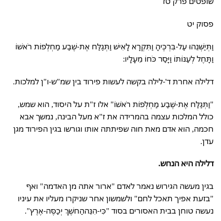
שופטים פרק טז
פסוק יט
וַתְּיַשְּׁנֵהוּ עַל-בִּרְכֶּיהָ וַתִּקְרָא לָאִישׁ וַתְּגַלַּח אֶת-שֶׁבַע מַחְלְפוֹת רֹאשׁוֹ
וַתָּחֶל לְעַנּוֹתוֹ וַיָּסַר כֹּחוֹ מֵעָלָיו:
דלילה אחרת ד'-לילה בקשה לעשות פירוד בין שמ"ש-ו"ן למלכות.
"וַתְּגַלַּח אֶת-שֶׁבַע מַחְלְפוֹת רֹאשׁוֹ" אלו ז"ת על היסוד, הוא שמש,
כולל המלכות עצמה בהמרידה את ז"א מעל הבינה, נמשך אבא
חכמה, הוא אדם מאת חוה שפיתתה אותו וגורשו בגין הפירוד מגן
עדן.
דלילה היא הנחש.
בגין מעשה הגירוש נאמר לאדם "ארור אתה מן האדמה" ואף
"בזעת אפיך תאכל לחם" ולשמשון אחר שניקרו מעליו את עיניו
נעשה טוחן בבית האסורים בסוד "כִּי-הִנֵּההַחשֶׁךְ יְכַסֶּה-אֶרֶץ".