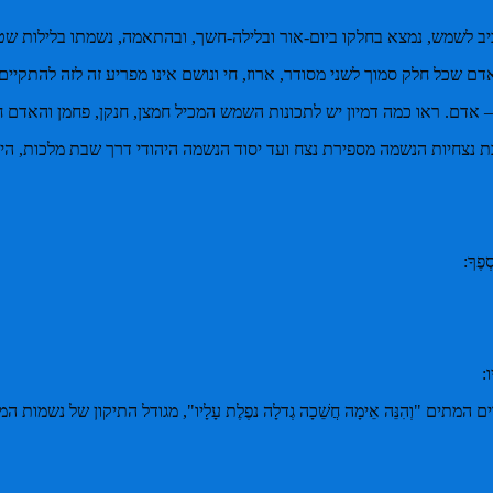
מש, נמצא בחלקו ביום-אור ובלילה-חשך, ובהתאמה, נשמתו בלילות שטה לה ועם 
גוף האדם שכל חלק סמוך לשני מסודר, ארוז, חי ונושם אינו מפריע זה לזה להתקי
אדם. ראו כמה דמיון יש לתכונות השמש המכיל חמצן, חנקן, פחמן והאדם ח
ובת נצחיות הנשמה מספירת נצח ועד יסוד הנשמה היהודי דרך שבת מלכות, ה
ְפֶךָ:
ו:
המתים "וְהִנֵּה אֵימָה חֲשֵׁכָה גְדלָה נפֶלֶת עָלָיו", מגודל התיקון של נשמות 