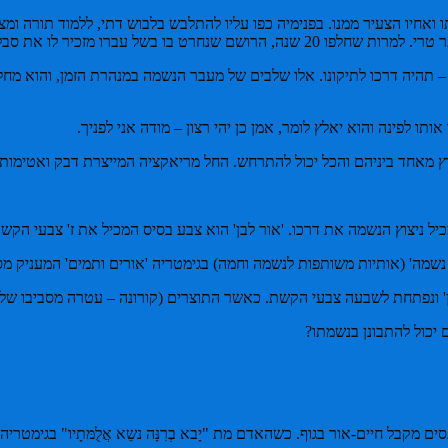
רו מזכיר לו את סבלו בכל פעם מחדש.
 – תהיה דרכו לתיקונו. אלו שלבים של מעבר הנשמה במנהרת הזמן, והוא מחל
תו לפינה והוא יאלץ לומר, אמן כן יהי רצון – מודה אני לפניך.
יצוץ מאחד ביניהם והכל יכול להתרחש. החל מריאקציה המייצרת דבק ואטימו
מה' (אותיות משותפות לנשמה וחמה) בגימטריה 'אורים ותמים' המעניק מסודו
ן' ונפתחת לשבעה צבעי הקשת. כאשר התוצרים (קורונה – עטרה מסביבו ש
יכול להתבונן בנשמתו?
קבל חיים-אור בגוף. כשהאדם מת "יָבא בְרִנָּה נשֵא אֲלֻמּתָיו" בגימטריה 'אספ