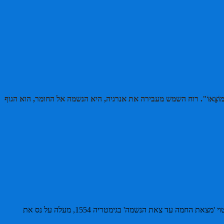
וֹצָאוֹ". רוח השמש מעבירה את אנרגיה, היא הנשמה אל החומר, הוא הגוף
"מְבוֹא הַשָּׁמֶשׁ" בגימטריה 'צדיק תמים' זו הנשמה ששפעה לא יכלה לעולם. הרי רק משיורד החשך יורד המסך על האדם והנשמה שבה אל האלהים. הביטוי 'מצאת החמה עד צאת הנשמה' בגימטריה 1554, מעלה על נס את