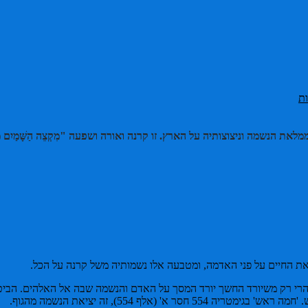
ת
שמה וניצוצותיה על הארץ. זו קרנה ואורה ושפעה "מִקְצֵה הַשָּׁמַיִם מ
פקת את החיים על פני האדמה, ומטבעה אלו נשמותיה משל קרנה על הכל.
אלף 554), זה יציאת הנשמה מהגוף.