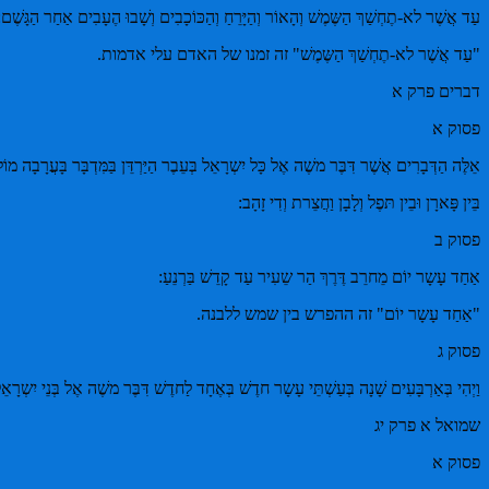
עַד אֲשֶׁר לא-תֶחְשַׁךְ הַשֶּמֶשׁ וְהָאוֹר וְהַיָּרֵחַ וְהַכּוֹכָבִים וְשָׁבוּ הֶעָבִים אַחַר הַגָּשֶׁם:
"עַד אֲשֶׁר לא-תֶחְשַׁךְ הַשֶּמֶשׁ" זה זמנו של האדם עלי אדמות.
דברים פרק א
פסוק א
אֵלֶּה הַדְּבָרִים אֲשֶׁר דִּבֶּר משֶׁה אֶל כָּל יִשְרָאֵל בְּעֵבֶר הַיַּרְדֵּן בַּמִּדְבָּר בָּעֲרָבָה מוֹ
בֵּין פָּארָן וּבֵין תּפֶל וְלָבָן וַחֲצֵרת וְדִי זָהָב:
פסוק ב
אַחַד עָשָר יוֹם מֵחרֵב דֶּרֶךְ הַר שֵעִיר עַד קָדֵשׁ בַּרְנֵעַ:
"אַחַד עָשָר יוֹם" זה ההפרש בין שמש ללבנה.
פסוק ג
וַיְהִי בְּאַרְבָּעִים שָׁנָה בְּעַשְׁתֵּי עָשָר חדֶשׁ בְּאֶחָד לַחדֶשׁ דִּבֶּר משֶׁה אֶל בְּנֵי יִשְרָ
שמואל א פרק יג
פסוק א