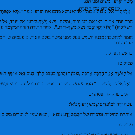
מֶשֶׁךְ-הַזָּרַע" משום זמנו תם.
אין מוצרים בסל הקניות.
"אֲלֻמּתָיו" אלו אבות אבותיו שהוא נושא מהם את הזרע. מנגד "נשֵא אֲלֻמּ
חכם יוסף אומר: ראו את בעז ורות, ומשם "נשֵא מֶשֶׁךְ-הַזָּרַע" אל עובד, א
תשליכהו) "הָלוֹךְ יֵלֵךְ וּבָכה נשֵא מֶשֶׁךְ-הַזָּרַע", ואחר התורה חזרה למקו
חומר למחשבה: מבנה השמש עגול ממנו נמשך-נפלט האור. ב' פעמים ש"ך מת
סוד הטבע.
בראשית פרק ג
פסוק טז
אֶל הָאִשָּׁה אָמַר הַרְבָּה אַרְבֶּה עִצְּבוֹנֵךְ וְהֵרנֵךְ בְּעֶצֶב תֵּלְדִי בָנִים וְאֶל אִישֵׁךְ תְּשׁוּ
"וְאֶל אִישֵׁךְ תְּשׁוּקָתֵךְ" הוא השמש הניצב המעניק מטובו והלבנה "וְהוּא יִ
תהלים פרק קד, פסוק יט
עָשָה יָרֵחַ לְמוֹעֲדִים שֶׁמֶשׁ יָדַע מְבוֹאוֹ:
אותיות תחיליות וסופיות של "שֶׁמֶשׁ יָדַע מְבוֹאוֹ", 'עשו שמי' למועדים מש
פסוק כב
תִּזְרַח הַשֶּׁמֶשׁ יֵאָסֵפוּן וְאֶל-מְעוֹנתָם יִרְבָּצוּן: