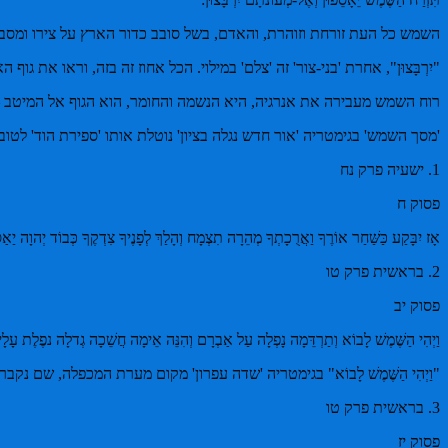
השמש כל העת זורחת וזוהרת, והאדם, בשל סובב כדור הארץ על צירו ומסביב לש
"יִרְבָּצוּן", אחרת 'בני-צור' זה 'צלם' במילוי. הכל אחוז זה בזה, וראו את 
רוח השמש מעבירה את אנרגיה, היא הנשמה והחומר, הוא הגוף אל המיטב – 
'מסך השמש' בגימטריה 'אור חדש נגלה בציון' נוטלת אותו 'ספירת הוד' לט
1. ישעיה פרק נח
פסוק ח
אָז יִבָּקַע כַּשַּׁחַר אוֹרֶךָ וַאֲרֻכָתְךָ מְהֵרָה תִצְמָח וְהָלַךְ לְפָנֶיךָ צִדְקֶךָ כְּבוֹד יְהוָה יַאַס
2. בראשית פרק טו
פסוק יב
וַיְהִי הַשֶּׁמֶשׁ לָבוֹא וְתַרְדֵּמָה נָפְלָה עַל אַבְרָם וְהִנֵּה אֵימָה חֲשֵׁכָה גְדלָה נפֶלֶת עָלָי
"וַיְהִי הַשֶּׁמֶשׁ לָבוֹא" בגימטריה 'שדה עפרון' מקום מערת המכפלה, שם נקברים 
3. בראשית פרק טו
פסוק יז