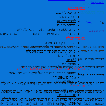
מאמרי קבלה
מאמרים
יועץ ומרפא
רוח השמש
מרפא גוף נפש
הפסקת עישון
לרדת במשקל
על ידי
ahronlevari
בדיקת מזוזות
קורס שפת גוף ופנים: תקשורת לא מילולית
רוח ה
שמש:
קורסים והרצאות: מתודעת הנסתר ועד הגשמת המודעו
מאמרי קבלה
החיבור בין תורה ומדע
אדם בא לעולם ועובד מצאת החמה עד צאת הנשמה. החמה היא השמש הממלאת הנ
קורס נומרולוגיה וקבלה: מבריאת עולם ועד ימינו
ממנו מגיח האדם.
קורס תודעת הנסתר וחכמת הקבלה
זוגיות וזיווגים
תהלים פרק יט, פסוק ז
חלומות
פודקאסט
מִקְצֵה הַשָּׁמַיִם מוֹצָאוֹ וּתְקוּפָתוֹ עַל-קְצוֹתָם וְאֵין נִסְתָּר מֵחַמָּתוֹ:
דנ"א של המקרא: תכנות טקסט בשפה אלוהית
צפונות בתורה: הגילויים של המאה עשרים ואחת
זכריה פרק ח, פסוק ז
מקרים שפוענחו
חיפוש נעדרים
כּה אָמַר יְהוָה צְבָאוֹת הִנְנִי מוֹשִׁיעַ אֶת-עַמִּי מֵאֶרֶץ מִזְרָח וּמֵאֶרֶץ מְבוֹא הַשָּׁמֶשׁ:
חגי ישראל
ראש השנה
"וּמֵאֶרֶץ מְבוֹא הַשָּׁמֶשׁ" זה מקור 'צמח נשמה' על פני הארץ. השמש מס
יום הכיפורים
סוכות
פסח
הכנסות הנשמה אל החומר (גוף) ואת צאתה מהחמר (חם-ר'), זה חמ-ה' ראש. 'חמה ראש' בגימטריה 554 חסר א' (