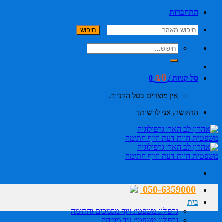
Skip
התחברות
to
חיפוש:
content
₪
0
סל קניות /
0
אין מוצרים בסל הקניות.
התקשר, אני לרשותך
050-6359000
בית
גרפולוג משפטי: זיוף מסמכים וחתימה
גרפולוג משפטי: עד מומחה