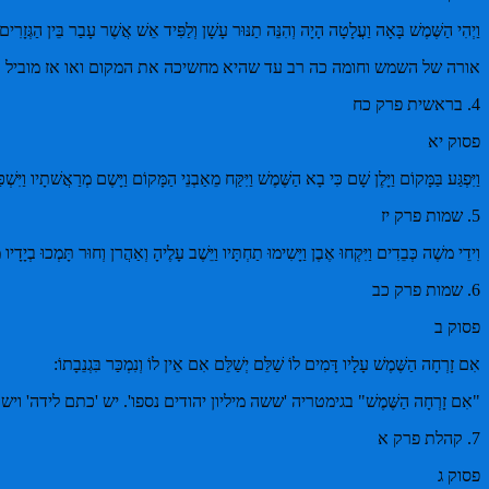
וַיְהִי הַשֶּׁמֶשׁ בָּאָה וַעֲלָטָה הָיָה וְהִנֵּה תַנּוּר עָשָׁן וְלַפִּיד אֵשׁ אֲשֶׁר עָבַר בֵּין הַגְּזָרִי
אורה של השמש וחומה כה רב עד שהיא מחשיכה את המקום ואו אז מוביל את הנשמה "תַנּ
4. בראשית פרק כח
פסוק יא
וַיִּפְגַּע בַּמָּקוֹם וַיָּלֶן שָׁם כִּי בָא הַשֶּׁמֶשׁ וַיִּקַּח מֵאַבְנֵי הַמָּקוֹם וַיָּשֶם מְרַאֲשׁתָיו וַיִּשׁ
5. שמות פרק יז
וִידֵי משֶׁה כְּבֵדִים וַיִּקְחוּ אֶבֶן וַיָּשִימוּ תַחְתָּיו וַיֵּשֶׁב עָלֶיהָ וְאַהֲרן וְחוּר תָּמְכוּ בְיָדָ
6. שמות פרק כב
פסוק ב
אִם זָרְחָה הַשֶּׁמֶשׁ עָלָיו דָּמִים לוֹ שַׁלֵּם יְשַׁלֵּם אִם אֵין לוֹ וְנִמְכַּר בִּגְנֵבָתוֹ:
"אִם זָרְחָה הַשֶּׁמֶשׁ" בגימטריה 'ששה מיליון יהודים נספו'. יש 'כתם לידה' 
7. קהלת פרק א
פסוק ג