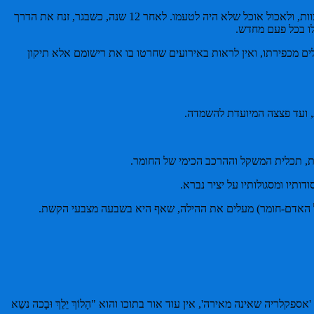
בחור מספר שמגיל צעיר למד בפנימיה דתית משום שהוריו לא יכלו לגדל אותו ואחיו הצעיר ממנו. בפנימיה כפו עליו להתלבש בלבוש דתי, ללמוד תורה ומצוות, ולאכול אוכל שלא היה לטעמו. לאחר 12 שנה, כשבגר, זנח את הדרך
ים מכפירתו, ואין לראות באירועים שחרטו בו את רישומם אלא תיקון
ת, ועד פצצה המיועדת להשמדה.
תיו ומסגולותיו על יציר נברא.
ל האדם-חומר) מעלים את ההילה, שאף היא בשבעה מצבעי הקשת.
קלריה שאינה מאירה', אין עוד אור בתוכו והוא "הָלוֹךְ יֵלֵךְ וּבָכה נשֵא