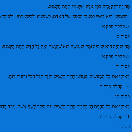
מַה-יִּתְרוֹן לָאָדָם בְּכָל-עֲמָלוֹ שֶׁיַּעֲמל תַּחַת הַשָּמֶשׁ:
"השמש" היא ביטוי למצבו הכספי של האדם, לשגשוגו ולכשלונותיו. ולפיכך מה
8. קהלת פרק א
פסוק ט
מַה-שֶּׁהָיָה הוּא שֶׁיִּהְיֶה וּמַה-שֶּׁנַּעֲשָה הוּא שֶׁיֵּעָשֶה וְאֵין כָּל-חָדָשׁ תַּחַת הַשָּׁמֶשׁ:
9. קהלת פרק א
פסוק יד
רָאִיתִי אֶת-כָּל-הַמַּעֲשִים שֶׁנַּעֲשׁוּ תַּחַת הַשָּמֶשׁ וְהִנֵּה הַכּל הֶבֶל וּרְעוּת רוּחַ:
10. קהלת פרק ד
פסוק טו
רָאִיתִי אֶת-כָּל-הַחַיִּים הַמְהַלְּכִים תַּחַת הַשָּׁמֶשׁ עִם הַיֶּלֶד הַשֵּׁנִי אֲשֶׁר יַעֲמד תַּחְתּ
11. קהלת פרק יב
פסוק ב