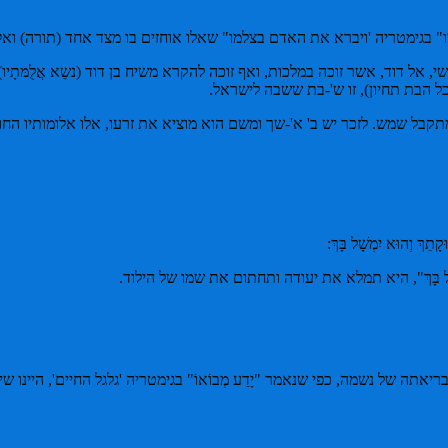
תָיו" בגימטריה 'ויברא את האדם בצלמו" שאלו אוחזים בו מצד אחד (תורה) ואלו
ל ישי, אל דוד, אשר זוכה במלכות, ואף זוכה להקרא משיח בן דוד (נשֵא אֲלֻמּת
מה (וכל הבת תחיון), זו ש'-בת ששבה לישראל.
קבל שמש. לזכר יש ב' א'-שך ומשם הוא מוציא את זרעו, אלו אלומותיו הח
קָתֵךְ וְהוּא יִמְשָׁל בָּךְ:
מְשָׁל בָּךְ", היא תמלא את יעודה ותחתום את שמו של הילוד.
ום בריאתה של נשמה, כפי שנאמר "יָדַע מְבוֹאוֹ" בגימטריה 'גלגל החיים', היינ