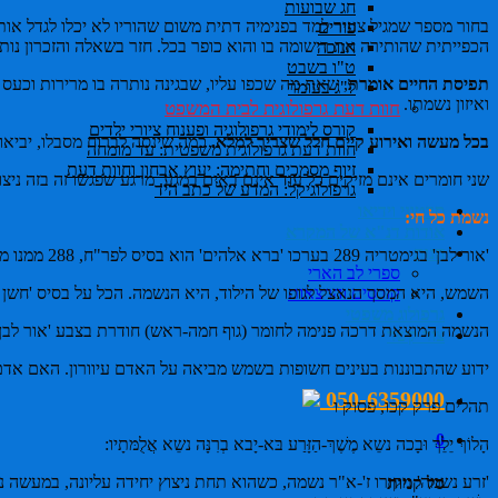
חג שבועות
פורים
הכפייתית שהותירה את רישומה בו והוא כופר בכל. חזר בשאלה והזכרון נותר טרי. למרות שחלפו 20 שנה, הרושם שנחרט בו בשל עב
חנוכה
ט"ו בשבט
תפיסת החיים אומרת
, שאת מה שכפו עליו, שבגינה נותרה בו מרירות וכעס
ל"ג בעומר
ואיזון נשמתו.
חוות דעת גרפולוגית לבית המשפט
קורס לימודי גרפולוגיה ופענוח ציורי ילדים
בכל מעשה ואירוע קיים חלל שצריך למלא.
כמה שינסה לברוח מסבלו, יביאו או
חוות דעת גרפולוגית משפטית: עד מומחה
זיוף מסמכים וחתימה: יעוץ אבחון וחוות דעת
שני חומרים אינם מזיקים כל עוד אינם באים במגע. מרגע שפגשו זה בזה נ
גרפולוגיקל: המדע של כתב היד
סרטוני וידיאו
נשמת כל חי:
אודות דנ"א של המקרא
חנות
'אור לבן' בגימטריה 289 בערכו 'ברא אלהים' הוא בסיס לפר"ח, 288 ממנו מכיל ניצוץ הנשמה את דרכו. 'אור לבן' הוא צבע בסיס המכיל את ז' צבעי הקשת, תכלית המשקל וההרכב הכימי של החומר.
ספרי לב הארי
השמש, היא המסך הנאצל לגופו של הילוד, היא הנשמה. הכל על בסיס 'חשן נש
קורסים והרצאות
גרפולוג משפטי
הנשמה המוצאת דרכה פנימה לחומר (גוף חמה-ראש) חודרת בצבע 'אור לב
צור קשר
ידוע שהתבוננות בעינים חשופות בשמש מביאה על האדם עיוורון. האם אדם 
050-6359000
תהלים פרק קכו, פסוק ו
0
הָלוֹךְ יֵלֵךְ וּבָכה נשֵא מֶשֶׁךְ-הַזָּרַע בּא-יָבא בְרִנָּה נשֵא אֲלֻמּתָיו:
'זרע נשמה' מקורו ז'-א"ר נשמה, כשהוא תחת ניצוץ יחידה עליונה, במעשה נסים מ
סל קניות