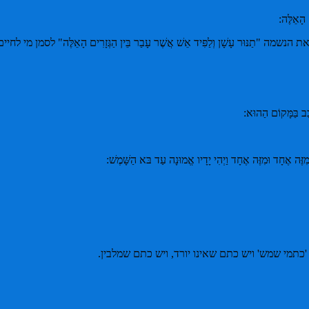
ם הָאֵלֶּה:
וּר עָשָׁן וְלַפִּיד אֵשׁ אֲשֶׁר עָבַר בֵּין הַגְּזָרִים הָאֵלֶּה" לסמן מי לח
ְכַּב בַּמָּקוֹם הַהוּא:
יו מִזֶּה אֶחָד וּמִזֶּה אֶחָד וַיְהִי יָדָיו אֱמוּנָה עַד בּא הַשָּׁמֶשׁ:
ויש 'כתמי שמש' ויש כתם שאינו יורד, ויש כתם שמלבין.