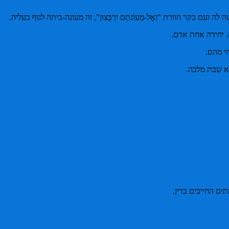
בקר חוזרת "וְאֶל-מְעוֹנתָם יִרְבָּצוּן", זה מעונה-ביתה לגוף בעליה.
ים. יחידה אחת אדם.
י מהם.
יא שבת מלכה.
המתים החייבים בדין.