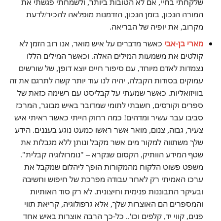
שלקחתי בחיי, אם לא הטובות ביותר, ולשמחתי פגשתי את
המורה הנכון, בזמן הנכון, הזדמנות מופלאה להכיר/לדעת
מקרוב, את יופיה של הבריאה.
מארי בן-אבי
כאשר מדברים על איש מואר, אנו רוב הזמן לא
קולטים את משמעות המילים האלה.
וכאשר המילים הללו
נצמדות לאדם מיוחד, עם סיפור חיים יוצא דופן, של שורשים
עמוקים בסודות הקבלה, יהיה לנו עוד יותר קשה לתרגם את זה
בוויזואליות.
כאשר שמעתי על קבליסט עם רשימה כזאת של
ספרים וקורסים, חשבתי לתומי שמדובר באיש מבוגר, המרכז
סביבו עבר עשיר ומדהים!
כמה רחוק הייתי כאשר ראיתי איש
צעיר, גבוה, צנום, מואר אשר ראשו כמעט נוגע בעננים.
הידע
שלך משתווה למקור מים אשר מקבל ונותן ללא מגבלות את
שטף המידע הוותיק, הקסום שנקרא – "נומרולוגיה קבלית".
משפט פשוט הלקוח מהמקורות הופך ליהלום שמקבל את
ערכו האמיתי רק לאחר עבודה מפרכת של חיפוש וחשיבה
ובעיקר התבוננות פנימית וחיצונית.
לא רק סוד האותיות
והמספרים הם האוצרות שלך, אלא גרפולוגיה, קריאת תווי
פנים, קווי יד, קלפים וכו'.. כל-כך הרבה אוצרות באיש אחד