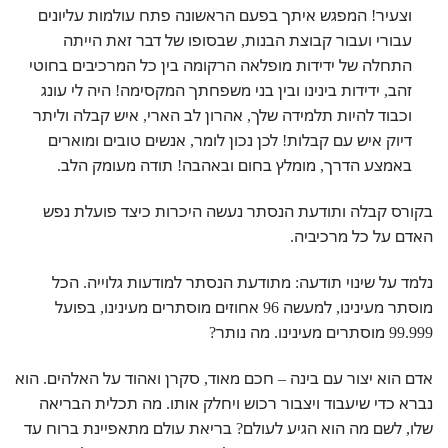
וצעיר!
המפגש איתך בפעם הראשונה פתח עולמות עליונים
עבורי ועבור קבוצת הבנות, שבסופו של דבר זאת הייתה
התחלה של ידידות מופלאה הרקומה בין כל המרכיבים בחוטי
זהב, ידידות בינינו ובין בני משפחתך המקסימה!
היה לי עונג
וכבוד להיות תלמידה שלך, אהרון לב הארי, איש קבלה וליתר
דיוק איש עם קבלות! לכן נכון לומר, אנשים טובים ומוארים
באמצע הדרך, מומלץ בחום ובאהבה!
תודה מעומק הלב.
בקורס קבלה ותודעת הנסתר נעשה היכרות כיצד פועלת נפש
האדם על כל מרכיביה.
נלמד על שינוי תודעה: מתודעת הנסתר למודעות גלוייה.
הכל
מוסתר מעינינו, למעשה 96 אחוזים מוסתרים מעינינו, בפועל
99.999 מוסתרים מעינינו. מה נותר?
אדם הוא יצור עם בינה – חכם מאוד, סקרן ואהוד על האלהים. הוא
נברא כדי שיעבוד ויצבור רכוש ויחלק אותו. מה תכלית הבריאה
שלו, לשם מה הוא הגיע לעולם?
בריאת עולם מתאפיינת ברוח עד