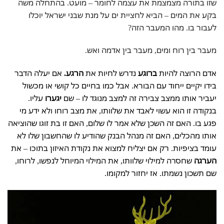
שזו בתורה מצמצמת את עצמה לחומר – מועט. בהתחלה משה
בקע את המים – הביא לחציית ים על מנת שבני ישראל יוכלו
לעבור בו. מהו המעבר הזה?
מעבר בין רוח ומים, מעבר בין אדמה ואש.
אדם הרוצה להיות
ברוגע
נדרש לחיות את
הרגע.
אם יעלה הדבר
בידו יקיים ייחוד עם הבורא. אבל כמו בחיים כל קושי או מכשול
יעביר אותו ממצב צבירה זה למצב מנוגד לו – שם
יגערו
עליו.
בנקודה זו הוא עשוי לאבד את שלוותו, את מצב רוחו ולא ידע מי
פגע בו. האם זה השכן שלא אמר לו שלום, האם זו בת זוגו שהוציאה
אותו מהכלים, האם זה מנהל הבנק שהודיע לו שהחשבון שלו לא
עומד בציפיות. רק אם יצליח למצוא את נקודת האיזון בתוכו – את
הערגה
שחסרה למילוי שלוותו, את המילוי המיוחל לנפשו, לרוחו,
שם תשכון נשמתו. אז יחזור למקומו.