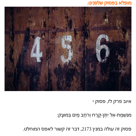
מופלא בפסוק שלפנינו.
איוב פרק לז, פסוק י
מִנִּשְׁמַת-אֵל יִתֶּן-קָרַח וְרֹחַב מַיִם בְּמוּצָק:
פסוק זה עולה במנין 2173, דבר זה קשור לאפס המוחלט.