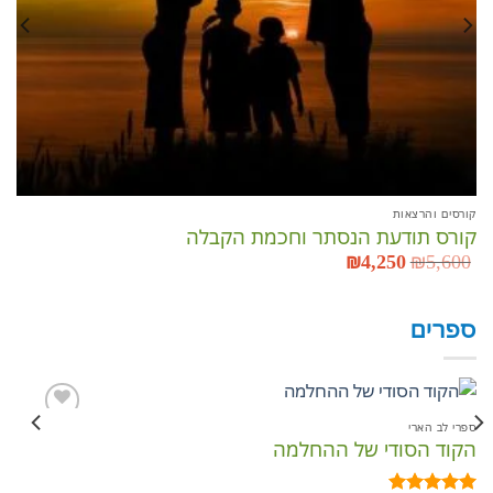
קורסים והרצאות
קורס תודעת הנסתר וחכמת הקבלה
5,600
₪
המחיר
4,250
₪
המחיר
המקורי
הנוכחי
היה:
הוא:
₪4,250.
₪5,600.
ספרים
ספרי לב הארי
ספר
הקוד הסודי של ההחלמה
כת
הוסף
לרשימת