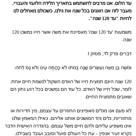
עד הלום. אנו מרבים להשתמש בתאריך הלידה הלועזי והעברי.
מעבר לזה אנו חוגגים בכל שנה את גילנו, כשכולם מאחלים לנו
לחיות "עד 120 שנה".
משמעות 'עד 120 שנה' מאפיינת את משה אשר חייו נמשכו 120
שנה.
דברים פרק לד, פסוק ז
וּמֹשֶׁה בֶּן מֵאָה וְעֶשְׂרִים שָׁנָה בְּמֹתוֹ לֹא כָהֲתָה עֵינוֹ וְלֹא נָס לֵחֹה:
120 שנה הינם תמצית חייו של האדם השקול לנשמת חיים אחת.
לומר, שכל חייו של האדם, כל עוד הם נמשכים בכל רגע נתון הם
שאובים מתמצית החיים.
לא פעם אנו מגלים מאפיינים החוזרים על עצמם, מין תדירות או
מחזוריות, גלים והד המושכים אותנו אליהם. כאילו המאמץ שלנו
אינו משפיע עליהם ולהם חיים משל עצמם. בהגדרה האישית הדבר
נקרא זעיר אנפין – עת כל העולם פועל וסובב ועובד בשבילנו.