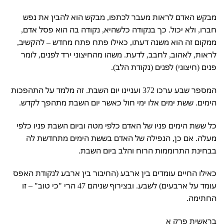
מבקש האדם לראות מעבר לכתפו, מבקש הוא להבין את נפש
חברו, ולא יכול. כך בנקודה כלשהיא, נקודה בה הוא פסל אדם,
ממקום זה הוא משנה דעתו, כאילו פתח פתח מחדש – להקשיב,
לראות, לאהוב, לחבב, לדעת. משהו מהחיצוני ירד לפנים, לומר
פנים (חיצוני) לפנים (נקודת הלב).
המספר שבע ערכו 372 ועניינו יום השבת. זה מלמד על התהפכות
הימים. ששת ימים אלו ימי חול כאשר יום השבת מתהפך לקדש.
כל ששת הימים פניו של האדם כלפי מטה וביום השבת פניו כלפי
מעלה. אם כן, הנפילה של האדם בששת הימים מתחדשת לה
בבחינת התרוממות הרוח והלב ביום השבת.
כאילו החיים עומדים בין ארבע (החיבור בין ארבע לנקודת האפס
עומד על ארבעים) לשבע. ובצירוף שניהם 47 הרי "כי טוב" – זו
החתימה.
בראשית פרק א