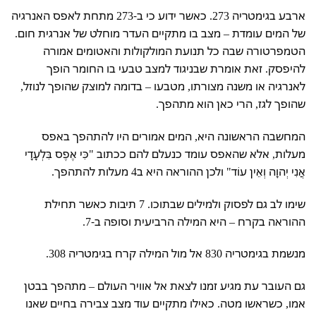
ארבע בגימטריה 273. כאשר ידוע כי ב-273 מתחת לאפס האנרגיה
של המים עומדת – מצב בו מתקיים העדר מוחלט של אנרגית חום.
הטמפרטורה שבה כל תנועת המולקולות והאטומים אמורה
להיפסק. זאת אומרת שבניגוד למצב טבעי בו החומר הופך
לאנרגיה או משנה מצורתו, מטבעו – בדומה למוצק שהופך לנוזל,
שהופך לגז, הרי כאן הוא מתהפך.
המחשבה הראשונה היא, המים אמורים היו להתהפך באפס
מעלות, אלא שהאפס עומד כנעלם להם ככתוב "כִּי אֶפֶס בִּלְעָדָי
אֲנִי יְהוָה וְאֵין עוֹד" ולכן ההוראה היא ב4 מעלות להתהפך.
שימו לב גם לפסוק ולמילים שבתוכו. 7 תיבות כאשר תחילת
ההוראה בקרח – היא המילה הרביעית וסופה ב-7.
מנשמת בגימטריה 830 אל מול המילה קרח בגימטריה 308.
גם העובר עת מגיע זמנו לצאת אל אוויר העולם – מתהפך בבטן
אמו, כשראשו מטה. כאילו מתקיים עוד מצב צבירה בחיים שאנו