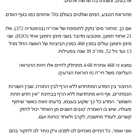
ארבעים, ונשמתו בת שלשת אלפים.
מהוראת הטבע, המים שולטים בעולם ב70 אחוזים כמו בגוף האדם.
אם כן, 'מחזור מים' נזקק לתוספת של אהי"ה (בגימטריה 372), אלו
21 אחוזי חמצן, ומטבעו מדובר בשני מימן וחמצן אחד (H2O). שני
מימן וחמצן עולים במנין 468 כמנין הביציות של האשה החל מגיל
13 ועד גיל 52, סה"כ 39 שנה בפעילות.
נמצא כי 468 אחרת 4-68 מתחלק לחיים אלו חיות ההוראה
העליונה משל חי"ה (זו הוראת הגרעין).
החיבור בין המדע המתחדש ללא הרף לבין התורה, שבין השורות
הנסתרים, אף היא מתחדשת ללא הרף בבחינת "אין חדש תחת
השמש". המדע כל כך שקוע בעצמו, בדעתו וזאת כאשר שיתוף
פעולה, שיש בו האמרה 'טובים השנים מן האחד' יכול לחזק
קשרים, לעודד מחשבה, לקרב ולאחד כוחות ועם.
ואני אומר, כל החיים מונחים לנו לפנינו ורק נותר לנו לחקור בהם