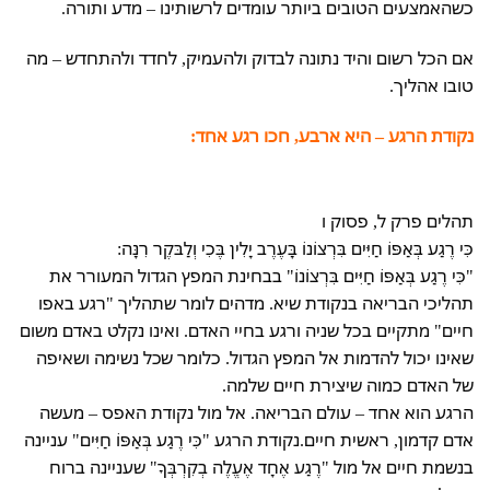
כשהאמצעים הטובים ביותר עומדים לרשותינו – מדע ותורה.
אם הכל רשום והיד נתונה לבדוק ולהעמיק, לחדד ולהתחדש – מה
טובו אהליך.
נקודת הרגע – היא ארבע,
חכו רגע אחד:
תהלים פרק ל, פסוק ו
כִּי רֶגַע בְּאַפּוֹ חַיִּים בִּרְצוֹנוֹ בָּעֶרֶב יָלִין בֶּכִי וְלַבּקֶר רִנָּה:
"כִּי רֶגַע בְּאַפּוֹ חַיִּים בִּרְצוֹנוֹ" בבחינת המפץ הגדול המעורר את
תהליכי הבריאה בנקודת שיא. מדהים לומר שתהליך "רגע באפו
חיים" מתקיים בכל שניה ורגע בחיי האדם. ואינו נקלט באדם משום
שאינו יכול להדמות אל המפץ הגדול. כלומר שכל נשימה ושאיפה
של האדם כמוה שיצירת חיים שלמה.
הרגע הוא אחד – עולם הבריאה. אל מול נקודת האפס – מעשה
אדם קדמון, ראשית חיים.נקודת הרגע "כִּי רֶגַע בְּאַפּוֹ חַיִּים" עניינה
בנשמת חיים אל מול "רֶגַע אֶחָד אֶעֱלֶה בְקִרְבְּךָ" שעניינה ברוח