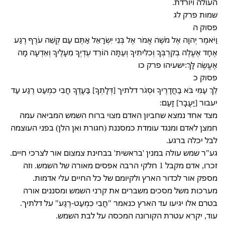
העולה ויורדת.
שמות פרק לג
פסוק ה
וַיֹּאמֶר יְהוָה אֶל מֹשֶׁה אֱמֹר אֶל בְּנֵי יִשְׂרָאֵל אַתֶּם עַם קְשֵׁה עֹרֶף רֶגַע
אֶחָד אֶעֱלֶה בְקִרְבְּךָ וְכִלִּיתִיךָ וְעַתָּה הוֹרֵד עֶדְיְךָ מֵעָלֶיךָ וְאֵדְעָה מָה
אֶעֱשֶׂה לָּךְ:ישעיהו פרק כו
פסוק כ
לֵךְ עַמִּי בֹּא בַחֲדָרֶיךָ וּסְגֹר דלתיך [דְּלָתְךָ] בַּעֲדֶךָ חֲבִי כִמְעַט רֶגַע עַד
יעבור [יַעֲבָר] זָעַם:
מצד אחד נמצא שחביון האדם מצוי ברוח השמש המביאה עמה
חמצן לאדם ומנגד עומדת כמסננת (חגורת ואן הלן) בפני העוצמה
לבל יכלה ברגע.
גע"ר שמש עולה במנין 'בראשית' בבחינת צמצום אור לצרכי חיים.
זכרו, אדם מקבל 1 חלקי הרבה אפסים מאורה של השמש. וזה
מספק אור לכדור הארץ ולקיומם של כל החיים עלי אדמות.
מערכות משל מסכים משברים את קרני השמש ומסננים אורה
בטרם אלו יגיעו עד הארץ כנאמר "חֲבִי כִמְעַט-רֶגַע" על דלתיך.
עוד, יקרא עטרת הקורונה המכסה על לבת השמש.