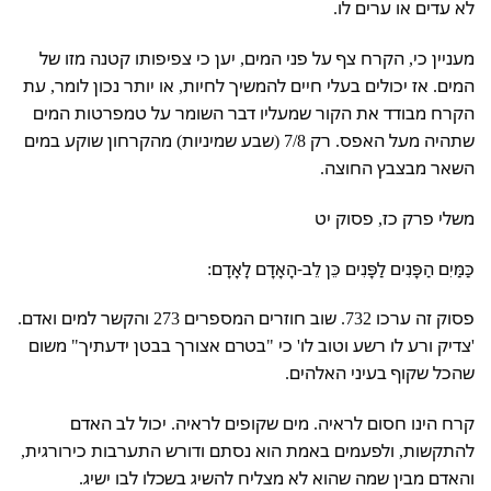
לא עדים או ערים לו.
מעניין כי, הקרח צף על פני המים, יען כי צפיפותו קטנה מזו של
המים. אז יכולים בעלי חיים להמשיך לחיות, או יותר נכון לומר, עת
הקרח מבודד את הקור שמעליו דבר השומר על טמפרטות המים
שתהיה מעל האפס. רק 7/8 (שבע שמיניות) מהקרחון שוקע במים
השאר מבצבץ החוצה.
משלי פרק כז, פסוק יט
כַּמַּיִם הַפָּנִים לַפָּנִים כֵּן לֵב-הָאָדָם לָאָדָם:
פסוק זה ערכו 732. שוב חוזרים המספרים 273 והקשר למים ואדם.
'צדיק ורע לו רשע וטוב לו' כי "בטרם אצורך בבטן ידעתיך" משום
שהכל שקוף בעיני האלהים.
קרח הינו חסום לראיה. מים שקופים לראיה. יכול לב האדם
להתקשות, ולפעמים באמת הוא נסתם ודורש התערבות כירורגית,
והאדם מבין שמה שהוא לא מצליח להשיג בשכלו לבו ישיג.