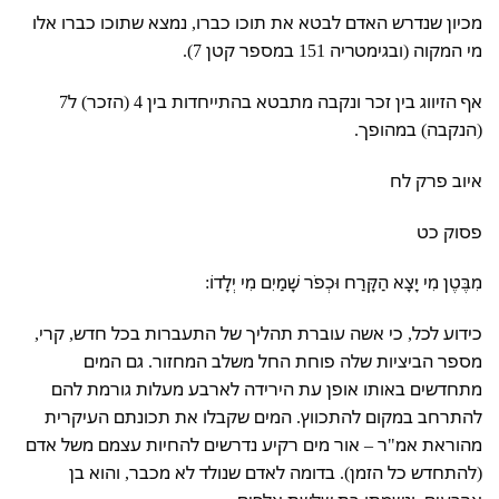
מכיון שנדרש האדם לבטא את תוכו כברו, נמצא שתוכו כברו אלו
מי המקוה (ובגימטריה 151 במספר קטן 7).
אף הזיווג בין זכר ונקבה מתבטא בהתייחדות בין 4 (הזכר) ל7
(הנקבה) במהופך.
איוב פרק לח
פסוק כט
מִבֶּטֶן מִי יָצָא הַקָּרַח וּכְפֹר שָׁמַיִם מִי יְלָדוֹ:
כידוע לכל, כי אשה עוברת תהליך של התעברות בכל חדש, קרי,
מספר הביציות שלה פוחת החל משלב המחזור. גם המים
מתחדשים באותו אופן עת הירידה לארבע מעלות גורמת להם
להתרחב במקום להתכווץ. המים שקבלו את תכונתם העיקרית
מהוראת אמ"ר – אור מים רקיע נדרשים להחיות עצמם משל אדם
(להתחדש כל הזמן). בדומה לאדם שנולד לא מכבר, והוא בן