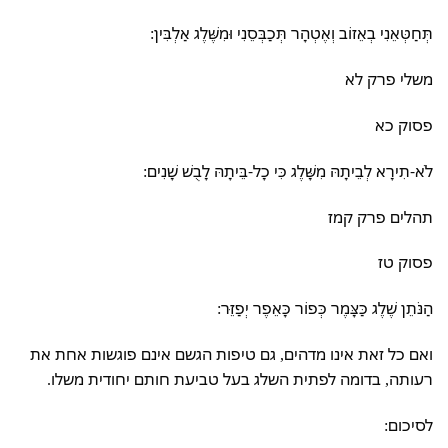
תְּחַטְּאֵנִי בְאֵזוֹב וְאֶטְהָר תְּכַבְּסֵנִי וּמִשֶּׁלֶג אַלְבִּין:
משלי פרק לא
פסוק כא
לֹא-תִירָא לְבֵיתָהּ מִשָּׁלֶג כִּי כָל-בֵּיתָהּ לָבֻשׁ שָׁנִים:
תהלים פרק קמז
פסוק טז
הַנֹּתֵן שֶׁלֶג כַּצָּמֶר כְּפוֹר כָּאֵפֶר יְפַזֵּר:
ואם כל זאת אינו מדהים, גם טיפות הגשם אינם פוגשות אחת את
רעותה, בדומה לפתית השלג בעל טביעת חותם יחודית משלו.
לסיכום: