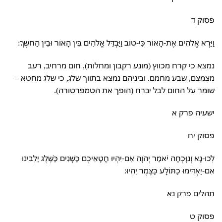
פסוק ד
וַיַּרְא אֱלֹהִים אֶת-הָאוֹר כִּי-טוֹב וַיַּבְדֵּל אֱלֹהִים בֵּין הָאוֹר וּבֵין הַחשֶׁךְ:
נמצא כי קרח מכווץ (מונע רקבון ומחלות), חום מרחיב, רעב
מצמצם, שבע מחמם. וביניהם נמצא בתווך שלג, כי שלג מחטא –
שומר על החום לבל יברח (הופך את הטמפרטורה).
ישעיה פרק א
פסוק יח
לְכוּ-נָא וְנִוָּכְחָה יֹאמַר יְהֹוָה אִם-יִהְיוּ חֲטָאֵיכֶם כַּשָּׁנִים כַּשֶּׁלֶג יַלְבִּינוּ
אִם-יַאְדִּימוּ כַתּוֹלָע כַּצֶּמֶר יִהְיוּ:
תהלים פרק נא
פסוק ט