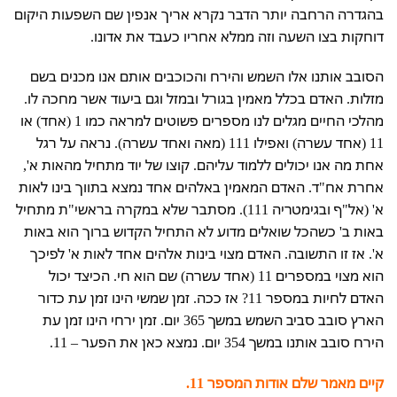
בהגדרה הרחבה יותר הדבר נקרא אריך אנפין שם השפעות היקום
דוחקות בצו השעה וזה ממלא אחריו כעבד את אדונו.
הסובב אותנו אלו השמש והירח והכוכבים אותם אנו מכנים בשם
מזלות. האדם בכלל מאמין בגורל ובמזל וגם ביעוד אשר מחכה לו.
מהלכי החיים מגלים לנו מספרים פשוטים למראה כמו 1 (אחד) או
11 (אחד עשרה) ואפילו 111 (מאה ואחד עשרה). נראה על רגל
אחת מה אנו יכולים ללמוד עליהם. קוצו של יוד מתחיל מהאות א',
אחרת אח"ד. האדם המאמין באלהים אחד נמצא בתווך בינו לאות
א' (אל"ף ובגימטריה 111). מסתבר שלא במקרה בראשי"ת מתחיל
באות ב' כשהכל שואלים מדוע לא התחיל הקדוש ברוך הוא באות
א'. אז זו התשובה. האדם מצוי בינות אלהים אחד לאות א' לפיכך
הוא מצוי במספרים 11 (אחד עשרה) שם הוא חי. הכיצד יכול
האדם לחיות במספר 11? אז ככה. זמן שמשי הינו זמן עת כדור
הארץ סובב סביב השמש במשך 365 יום. זמן ירחי הינו זמן עת
הירח סובב אותנו במשך 354 יום. נמצא כאן את הפער – 11.
קיים מאמר שלם אודות המספר 11.