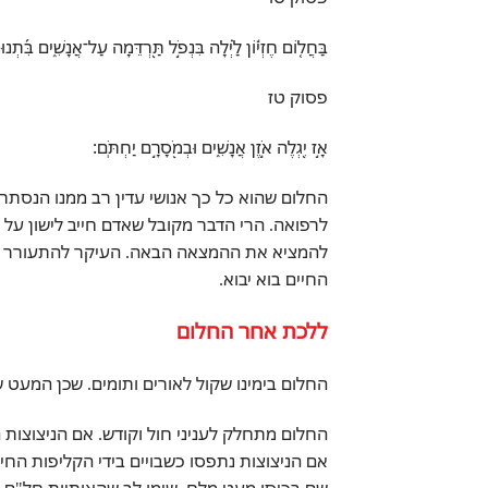
בַּחֲל֤וֹם חֶזְי֬וֹן לַ֗יְלָה בִּנְפֹ֣ל תַּ֭רְדֵּמָה עַל־אֲנָשִׁ֑ים בִּ֝תְנוּ
פסוק טז
אָ֣ז יִ֭גְלֶה אֹ֣זֶן אֲנָשִׁ֑ים וּבְמֹ֖סָרָ֣ם יַחְתֹּֽם׃
החלום שהוא כל כך אנושי עדין רב ממנו הנסתר 
לרפואה. הרי הדבר מקובל שאדם חייב לישון על מנ
להמציא את ההמצאה הבאה. העיקר להתעורר בבוק
החיים בוא יבוא.
ללכת אחר החלום
החלום בימינו שקול לאורים ותומים. שכן המעט 
החלום מתחלק לעניני חול וקודש. אם הניצוצות ה
אם הניצוצות נתפסו כשבויים בידי הקליפות החי
שם בכיסו מעט מלח. שימו לב שהאותיות חל"ם ו