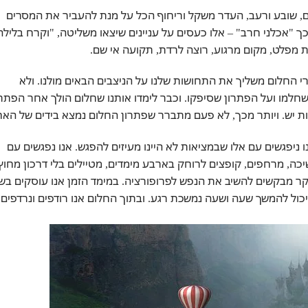
ם, שובע ורעב, העדר משקל וריחוף הכל על מנת להעביר את המסרים
כך "אכלני חרב" – אלו כעסים על עניינים שיצאו משליטה, "וקרח בלילה
ת מפלט, מקום מרגוע, רוצה לרדת, תקועה אי שם.
י החלום משליך את התחושות שלנו על הניצבים הבאים מולנו. ולא
חלמו ועל הפתרון שסיפקו. וכבר לימדו אותנו שחלום הולך אחר הפתרו
ות יש. ויותר מכך, לא פעם מתברר שפתרון החלום נמצא בידים של האח
ניפגשים עם אלו שבמציאות לא היינו מעיזים להפגש. אנו נפגשים עם
כה, מרחפים, קופצים לרוחק בארבע מימדים, מטיילים בלי דרכון מחוץ
יקר מבקשים להשיב את הנפש לפרופורציה. במימד הזמן אנו עוסקים בש
ע יכול להמשך שעה ושעה נמשכת רגע. ובתוך החלום אנו רודפים ונרדפים 