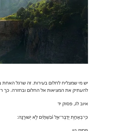
יש מי שמצליח לחלום בעירות. זה שרגל האחת 
להעתיק את המציאות אל החלום ובחזרה. כך רוא
איוב לג, פסוק יד
כִּֽי־בְאַחַ֥ת יְדַבֶּר־אֵ֑ל וּ֝בִשְׁתַּ֗יִם לֹ֣א יְשׁוּרֶֽנָּה׃
פסוק טו