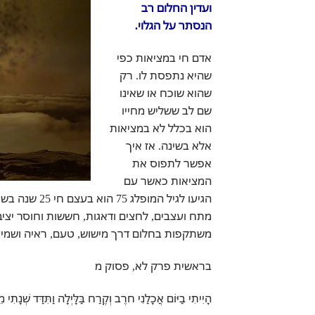
ועדין החלום רב
הנסתר על הגלוי.
אדם חי במציאות כפי
שהיא נתפסת לו. רק
שהוא שוכח או שאינו
שם לב ששליש מחייו
הוא בכלל לא במציאות
אלא בשינה. אז איך
אפשר לתפוס את
המציאות כאשר עם
הגיעו לגיל ה
מתח ועצבים, לחצים ודאגות, חששות וחוסר יצי
משתקפות בחלום דרך מישוש, טעם, ראיה ושמיע
בראשית פרק לא, פסוק מ
הָיִיתִי בַיּוֹם אֲכָלַנִי חרֶב וְקֶרַח בַּלָּיְלָה וַתִּדַּד שְׁנָתִי מֵ