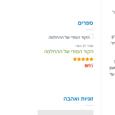
"
ספרים
ן.
ר.
ספרי לב הארי
ספרי לב הארי
הקוד הסודי של ההחלמה
כתבים עתיקים
הוסף
לרשימת
₪
95
₪
95
המשאלות
דורג
5.00
דורג
5.00
עון
מתוך 5
מתוך 5
עד
זוגיות ואהבה