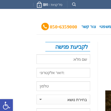
₪
0
סל קניות /
0
050-6359000
 משפטי
צור קשר
לקביעת פגישה
פתח סרגל