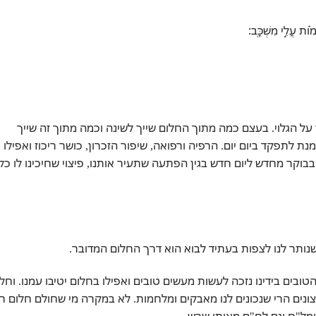
מ֗וֹת עֲלֵ֣י מִשְׁכָּֽב׃
על הגלוי. בעצם כמה מתוך החלום שייך לשינה וכמה מתוך זה שייך
ת לתפקד ביום יום. הרפיה ורפואה, שיפור הזכרון, כושר ריכוז ואפילו
ר מחדש ליום חדש בגין הפתעה שתעיר אותנו, פיצוי שחיכינו לו כל
שנותר לנו לצפות בעתיד לבוא הוא דרך החלום המדובר.
טובים בידינו נזכה לעשות מעשים טובים ואפילו בחלום יטיבו עמנו. וחל
צונים הרי שנכונים לנו מאבקים ומלחמות. לא במקרה מי שחולם חלום ר
מל"ח וגם לח"ם מאותו שרש.