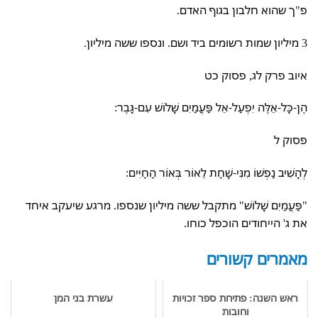
פ"ך שהוא חלבון בגוף האדם.
3 מיליון שמות רשומים ביד ושם. ונספו ששה מיליון.
איוב פרק לג, פסוק כט
הֶן-כָּל-אֵלֶּה יִפְעַל-אֵל פַּעֲמַיִם שָׁלוֹשׁ עִם-גָּבֶר:
פסוק ל
לְהָשִׁיב נַפְשׁוֹ מִנִּי-שָׁחַת לֵאוֹר בְּאוֹר הַחַיִּים:
"פַּעֲמַיִם שָׁלוֹשׁ" מתקבל ששה מיליון שנספו. מרגע שיעקב איחד
את ג' הייחודים הוכפל כוחו.
מאמרים קשורים
ראש השנה: פתיחת ספר זכויות
עשרת בני המן
וחובות