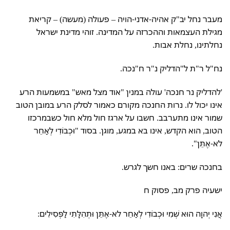
מעבר נחל יב"ק אהיה-אדני-הויה – פעולה (מעשה) – קריאת
מגילת העצמאות וההכרזה על המדינה. זוהי מדינת ישראל
נחלתינו, נחלת אבות.
נח"ל ר"ת ל"הדליק נ"ר ח"נכה.
'להדליק נר חנכה' עולה במנין "אוד מצל מאש" במשמעות הרע
אינו יכול לו. נרות החנכה מקורם כאמור לסלק הרע במובן הטוב
שמור אינו מתערבב. חשבו על ארגז חול מלא חול כשבמרכזו
הטוב, הוא הקדש, אינו בא במגע, מוגן. בסוד "וּכְבוֹדִי לְאַחֵר
לא-אֶתֵּן".
בחנכה שרים: באנו חשך לגרש.
ישעיה פרק מב, פסוק ח
אֲנִי יְהוָה הוּא שְׁמִי וּכְבוֹדִי לְאַחֵר לא-אֶתֵּן וּתְהִלָּתִי לַפְּסִילִים: