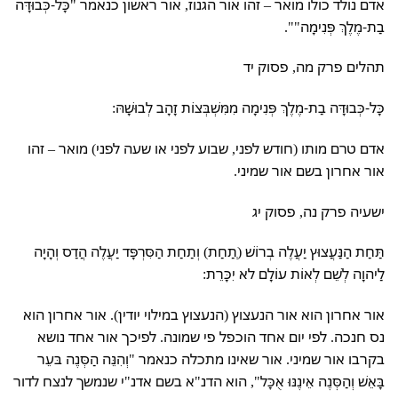
אדם נולד כולו מואר – זהו אור הגנוז, אור ראשון כנאמר "כָּל-כְּבוּדָּה
בַת-מֶלֶךְ פְּנִימָה"".
תהלים פרק מה, פסוק יד
כָּל-כְּבוּדָּה בַת-מֶלֶךְ פְּנִימָה מִמִּשְׁבְּצוֹת זָהָב לְבוּשָׁהּ:
אדם טרם מותו (חודש לפני, שבוע לפני או שעה לפני) מואר – זהו
אור אחרון בשם אור שמיני.
ישעיה פרק נה, פסוק יג
תַּחַת הַנַּעֲצוּץ יַעֲלֶה בְרוֹשׁ (ְתַחַת) וְתַחַת הַסִּרְפָּד יַעֲלֶה הֲדַס וְהָיָה
לַיהוָה לְשֵׁם לְאוֹת עוֹלָם לא יִכָּרֵת:
אור אחרון הוא אור הנעצוץ (הנעצוץ במילוי יודין). אור אחרון הוא
נס חנכה. לפי יום אחד הוכפל פי שמונה. לפיכך אור אחד נושא
בקרבו אור שמיני. אור שאינו מתכלה כנאמר "וְהִנֵּה הַסְּנֶה בּעֵר
בָּאֵשׁ וְהַסְּנֶה אֵינֶנּוּ אֻכָּל", הוא הדנ"א בשם אדנ"י שנמשך לנצח לדור