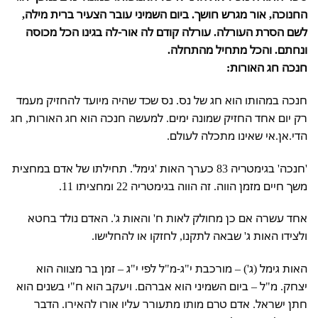
החנוכה, אור מגרש חושך. ביום השמיני עובר הצעיר ברית מילה,
לשם הסרת העורלה. עורלה קודם לה אור-לה בגינו הכל מכוסה
ונחתם. והכל מתחיל מהתחלה.
חנכה חג האורות:
חנכה במהותו הוא חג של נס. נס שכד שהיה מיועד להחזיק מעמד
רק יום אחד החזיק שמונה ימים. למעשה חנכה הוא חג האורות, חג
הדי.אן.אי שאינו מתכלה לעולם.
'חנכה' בגימטריה 83 כערך האות 'גימל'. תחילתו של אדם במחצית
משך חיים מזמן הווה. זה הווה בגימטריה 22 ומחציתו 11.
אחד עשרה אם כן מחולק לאות ח' והאות ג'. האדם נולד בחטא
ולצידו האות ג' שבאה לתקנו, לחזקו או להחלישו.
האות גימל (ג') – מורכבת י"ג-מ"ל לפי י"ג – זמן בר מצווה הוא
יצחק. מ"ל – ביום השמיני הוא אברהם. ויעקב הוא ח"י בשנים הוא
חתן ישראל. אדם טרם מותו מתעורר עליו אורו להאירו. הדבר