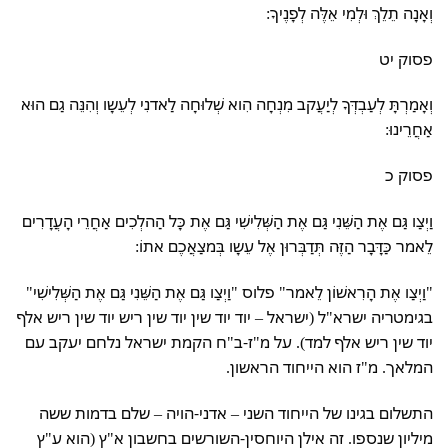
וְאָנָה תֵלֵךְ וּלְמִי אֵלֶּה לְפָנֶיךָ:
פסוק יט
וְאָמַרְתָּ לְעַבְדְּךָ לְיַעֲקב מִנְחָה הִוא שְׁלוּחָה לַאדנִי לְעֵשָו וְהִנֵּה גַם הוּא
אַחֲרֵינוּ:
פסוק כ
וַיְצַו גַּם אֶת הַשֵּׁנִי גַּם אֶת הַשְּׁלִישִׁי גַּם אֶת כָּל הַהלְכִים אַחֲרֵי הָעֲדָרִים
לֵאמר כַּדָּבָר הַזֶּה תְּדַבְּרוּן אֶל עֵשָו בְּמצַאֲכֶם אתוֹ:
"וַיְצַו אֶת הָרִאשׁוֹן לֵאמר" פלוס "וַיְצַו גַּם אֶת הַשֵּׁנִי גַּם אֶת הַשְּׁלִישִׁי"
בגימטריה ישרא"ל (ישראל – יוד יוד שין יוד שין ריש יוד שין ריש אלף
יוד שין ריש אלף למד). על מ"ז-ב"ח הקמת ישראל נלחם יעקב עם
המלאך. מ"ז הוא הייחוד הראשון.
התשלום בגינו של הייחוד השני – אדני-הויה – שלם בדמות ששה
מיליון שנספו. זה אילן היוחסין-השורשים בחשבון א"ץ (הוא ע"ץ