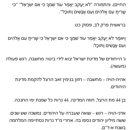
החיים). והתמורה "לא יַעֲקב יֵאָמֵר עוֹד שִׁמְךָ כִּי אִם יִשְרָאֵל" "כִּי
שָרִיתָ עִם אֱלהִים וְעִם אֲנָשִׁים וַתּוּכָל".
בראשית פרק לב, פסוק כט
וַיּאמֶר לא יַעֲקב יֵאָמֵר עוֹד שִׁמְךָ כִּי אִם יִשְרָאֵל כִּי שָרִיתָ עִם אֱלהִים
וְעִם אֲנָשִׁים וַתּוּכָל:
ג' הייחודים של מדינת ישראל יבוא לידי ביטוי: מחשבה, רגש פעולה
(מעשה).
אהיה-הויה – מחשבה – חזון בנימין זאב הרצל להקמת מדינת
היהודים.
בן 44 מת הרצל, חוזה המדינה. 44 נרות כל שמנת ימי החנכה.
אדני-הויה – רגש – שואה שעברה על היהודים. נמשכה שש שנים.
ששה מיליון יהודים נספו בה. אחרי מ"ד נרות נסתיימה המלחמה
בשנת א-ד"ם.