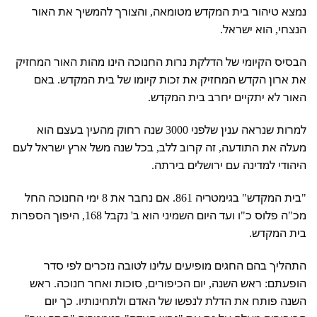
נמצא טיהור בית המקדש מטומאה, והצורך להמשיך את האור
הנצחי, הוא ישראל.
הבסיס הקיומי של הדלקת נרות החנוכה הינו מהות האור המחזיק
את ארון הקדש המחזיק את זכות קיומו של בית המקדש. באם
האור לא יתקיים יחרב בית המקדש.
למרות שנראה ענין שלפני 3000 שנה רחוק מהעין בעצם הוא
מעלה את התודעה, זה קרוב ללב, בכל שנה משל ארץ ישראל לעם
היהודי למדינה עם ירושלים בירתה.
"בית המקדש" בגימטריה 861. אם נחבר את 8 ימי החנוכה החל
מכ"ה פלוס כ"ו ועד היום השמיני הוא ב' נקבל 168, היפוך הספרות
בית המקדש.
התהליך בהם החגים מופיעים עלינו לטובה נזכרים לפי סדר
הופעתם: ראש השנה, יום הכיפורים, סוכות ואחר חנוכה. ראש
השנה פותח את הדלת לנפשו של האדם ולתחינותיו. כך יום