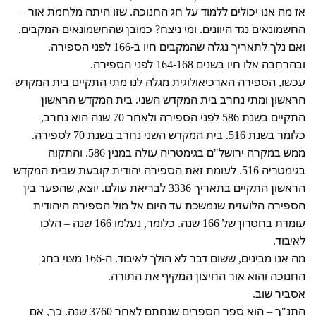
אז מה אנו יכולים ללמוד על חג החנוכה. שזו היתה מלחמת אור –
החשמונאים נגד היוונים. ומי ניצח? כמובן שהחשמונאים-המקבים.
ואם נלך לתאריך נגלה שהמקבים חיו ב-166 לפני הספירה.
ובהרחבה אלו חיו בשנים 164-168 לפני הספירה.
עכשו, הספירה הארכיאולוגית מגלה לנו מתי התקיים בית המקדש
הראשון ומתי נחרב בית המקדש השני. בית המקדש הראשון
התקיים בשנת 586 לפני הספירה ולאחר 70 שנה הוא נחרב,
כלומר בשנת 516. בית המקדש השני נחרב בשנת 70 לספירה.
ממש במקרה ירושל"ם בגימטריה עולה במנין 586. והתקוה
בגימטריה 516. לעומת זאת הספירה יהודית קובעת שבית המקדש
הראשון התקיים בתאריך 3336 לבריאת עולם. יוצא, שהפער בין
הספירה הלועזית שנמשכת עד היום אל מול הספירה היהודית
עומדת בחסרון של 166 שנה. כלומר, נעלמו 166 שנה – הלכו
לאיבוד.
מה אנו מבינים, ששום דבר לא הולך לאיבוד. ה-166 מצוי בחג
החנוכה והוא אור החיצון המקיף את התורה.
אסביר שוב.
התנ"ך – הוא ספר הספרים שנחתם לאחר 3760 שנה. כך, אם