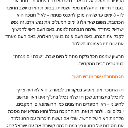
הכיפורים מעלה על נס את "נפש האדם" בגימטריה "חסר אור"
בעבור חידודו והתעלותו מעל גשמיותו. בסוכות האדם יושב מחוצה
לו – 8 ימים עד שיהיה מוכן להכנס פנימה – לאן? חנוכה הוא
הכתובת, משום שאז אלו 8 ימים המעלים את נפש אדם, זה נפש
ישראל כיחידה שלמה הנבחנת לגופה. באם העם ראוי להמשיך
לקבל את הגנתו, באם העם פוגם בניצוץ האלוהי, באם העם מאחד
את שורותיו באמונתו השלמה.
הרעיון שממנו הכל נלקח מתחיל מיום שבת. "שבת יום מנחה"
בגימטריה "בית המקדש".
חג החנוכה: אור מגרש חושך
חג החנוכה אינו מופיע במקורות. לכאורה, הוא לא היה צריך
להכלל בתצורתו, שכן חג שלא נכלל בתנ"ך אינו ראוי ונחשב
לחיצוני – ראו הספרים החיצונים כמו החשמונאים, המקבים,
יובלים וכו'. ולמרות זאת, חג החנוכה נכלל והוא ממלא את מסכת
מלחמת האור על החשך. אולי אם נעשה היכרות עם החג נלמד
את הסודות של החג ונבין כמה חכמה קושרת את עם ישראל לחג.