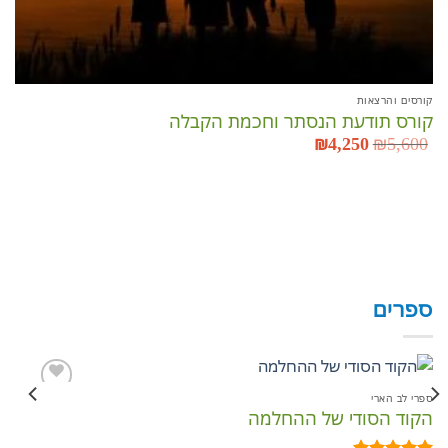
קורסים והרצאות
קורס תודעת הנסתר וחכמת הקבלה
5,600
₪
המחיר
4,250
₪
המחיר
המקורי
הנוכחי
היה:
הוא:
₪4,250.
₪5,600.
קור
מר
00
ספרים
ספרי לב הארי
ספר
הקוד הסודי של ההחלמה
כת
הוסף