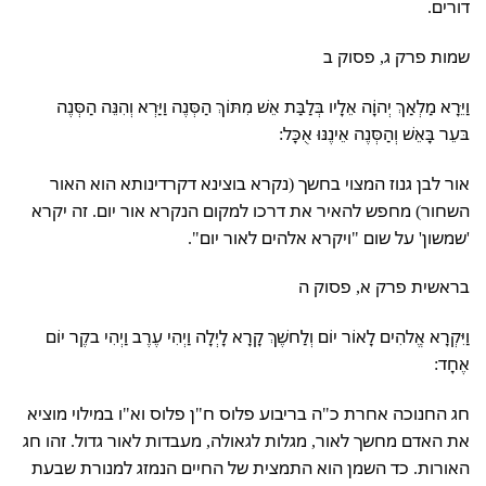
דורים.
שמות פרק ג, פסוק ב
וַיֵּרָא מַלְאַךְ יְהוָֹה אֵלָיו בְּלַבַּת אֵשׁ מִתּוֹךְ הַסְּנֶה וַיַּרְא וְהִנֵּה הַסְּנֶה
בּעֵר בָּאֵשׁ וְהַסְּנֶה אֵינֶנּוּ אֻכָּל:
אור לבן גנוז המצוי בחשך (נקרא בוצינא דקרדינותא הוא האור
השחור) מחפש להאיר את דרכו למקום הנקרא אור יום. זה יקרא
'שמשון' על שום "ויקרא אלהים לאור יום".
בראשית פרק א, פסוק ה
וַיִּקְרָא אֱלהִים לָאוֹר יוֹם וְלַחשֶׁךְ קָרָא לָיְלָה וַיְהִי עֶרֶב וַיְהִי בקֶר יוֹם
אֶחָד:
חג החנוכה אחרת כ"ה בריבוע פלוס ח"ן פלוס וא"ו במילוי מוציא
את האדם מחשך לאור, מגלות לגאולה, מעבדות לאור גדול. זהו חג
האורות. כד השמן הוא התמצית של החיים הנמזג למנורת שבעת