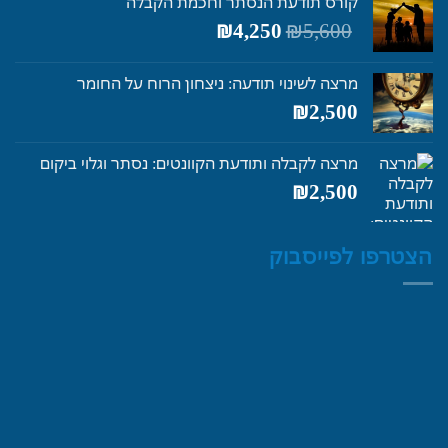
קורס תודעת הנסתר וחכמת הקבלה
המחיר
המחיר
₪
4,250
₪
5,600
המקורי
הנוכחי
היה:
הוא:
מרצה לשינוי תודעה: ניצחון הרוח על החומר
₪4,250.
₪5,600.
₪
2,500
מרצה לקבלה ותודעת הקוונטים: נסתר וגלוי ביקום
₪
2,500
הצטרפו לפייסבוק