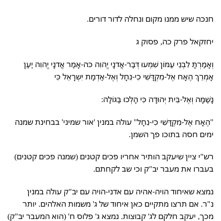
חנכה שיש ממנו מקום ונחלה לדור דורים.
יחזקאל פרק כה, פסוק ג
וְאָמַרְתָּ לִבְנֵי עַמּוֹן שִׁמְעוּ דְּבַר-אֲדנָי יֱהוִה כּה-אָמַר אֲדנָי יֱהוִה יַעַן
אָמְרֵךְ הֶאָח אֶל-מִקְדָּשִׁי כִי-נִחָל וְאֶל-אַדְמַת יִשְרָאֵל כִּי
נָשַׁמָּה וְאֶל-בֵּית יְהוּדָה כִּי הָלְכוּ בַּגּוֹלָה:
"הֶאָח אֶל-מִקְדָּשִׁי כִי-נִחָל" עולה במנין 'אור שמיני' בבחינת שמנה
ימים חסה בתוכו פך השמן.
רש"י ציין שיעקב הותיר אחריו פכים קטנים (שמנה פכים קטנים)
בעברו את מעבר יב"ק וכי שב לקחתם.
נמצא שאיחוד הויה-אהיה עם אדני-הויה עם יב"ק עולה במנין
נ"ר. אם תרצו מתקיים כאן איחוד של ג' משמות האלהים. יותר
מכך, יעקב חלקם לג' קבוצות. נמצא ג' פלוס ח' (הוא המעבר יב"ק)