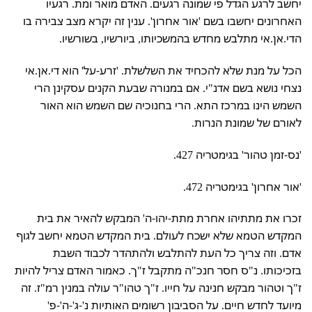
יחשב לרגע הגדל פי שמונה רגעים. האדם מואר ומת. רגעיו
האחרונים יחשבו בשם 'אור אחרון'. ענין זה יקרא מצב צבירה בו
הדי.אן.אי מתלבש מחדש בהמשכיותו, ביורשיו, בשורשיו.
הכל על מנת שלא להכחיד את השלשלת. 'זרע-על' הוא די.אן.אי
נצחי נושא בשם אדנ"י. אם במנורה שבעת הקנים עסקינן הרי
השמש הינו במרכז התא. הרי בחנוכיה שם השמש הוא האור
לאורם של שמונת הנרות.
'נס-זמן טהור' בגימטריה 427.
'אור אחרון' בגימטריה 472.
זכרו את מתתיהו אחרת מתת-יהו-ה' המבקש להאיר את בית
המקדש הטמא שלא ישכח לעולם. בית המקדש הטמא יחשב לגוף
אדם. וזה צריך כל העת להתלבש ולהתהדר לכבוד השבת
בזכיכותו. נ"ס חסר חנכ"ה מתקבל ז"ך. כאמור האדם צריל להיות
ז"ך וטהור מבקש חנינה על חייו. ז"ך טהו"ר עולה במנין רמ"ז. זה
מיועד לחדש חיים. על הסביבון רשומים האותיות נ'-ג'-ה'-פ'