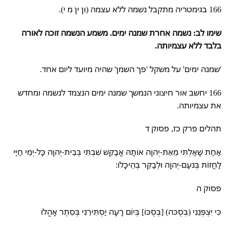
166 בגימטריה מתקבל נשמה ללא עצמה (ון ין מ י).
שימו לב: נשמה אחרת שמנה ימים. משמע הנשמה זוכה לאורה
בלבד ללא עצמיותה.
'שמנה ימים' על משקל 'פך השמן' שהיה מיועד ליום אחד.
166 יחשב אור חיצוני הנמשך שמנה ימים הנצמד לנשמה ומחדש
את עצמיותה.
תהלים פרק כז, פסוק ד
אַחַת שָׁאַלְתִּי מֵאֵת-יְהוָה אוֹתָהּ אֲבַקֵּשׁ שִׁבְתִּי בְּבֵית-יְהוָה כָּל-יְמֵי חַיַּי
לַחֲזוֹת בְּנעַם-יְהוָה וּלְבַקֵּר בְּהֵיכָלוֹ:
פסוק ה
כִּי יִצְפְּנֵנִי (בְּסֻכּה) [בְּסֻכּוֹ] בְּיוֹם רָעָה יַסְתִּירֵנִי בְּסֵתֶר אָהֳלוֹ