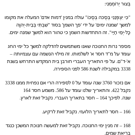
בְּצוּר יְרוֹמְמֵנִי:
"כִּי יִצְפְּנֵנִי בְּסֻכּה בְּסֻכּוֹ" עולה במנין 'דמות אדם' המעלה את מקומו
למשך 'שמנה ימים' על ידי 'פך השמן' בסוד "שִׁבְתִּי בְּבֵית-יְהוָה
כָּל-יְמֵי חַיַּי". זה התחדשות השמן כי טהור הוא למשך שמנה ימים.
מספר נרות החנוכה שאנו משתמשים להדלקה למשך כל ימי החג
עומד על מ"ד חסר א' לשלמותו. זה מילוי הנשמה עם עצמיותה –
א'-ד"ם. על פי התאריך העברי חורבן בית המקדש התרחש בשנת
3338 במקבילה לשנת 586 לפני הספירה.
אם נזכור 3760 שנה עומד על 0 לספירה הרי אם נפחית ממנו 3338
נקבל 422. והתאריך שלנו עומד על 586. משמע חסר 164
שנה. לפיכך 164 – חסר בתאריך העברי. נקביל זאת לארץ.
166 – חסר לתאריך הלועזי. נקביל זאת לרקיע.
168 – זה מנין ימי החנוכה. נקביל זאת למעשה חנוכת המשכן כנגד
בריאת שמים.