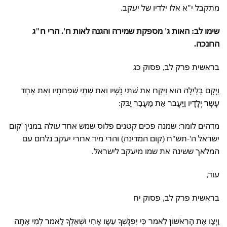
מתקבל י"א אלו ילדיו של יעקב.
שימו לב: האות ג' מספקת שמירה והגנה לאות ח'. הרי ח"ג
החנכה.
בראשית פרק לב, פסוק כג
וַיָּקָם בַּלַּיְלָה הוּא וַיִּקַּח אֶת שְׁתֵּי נָשָׁיו וְאֶת שְׁתֵּי שִׁפְחתָיו וְאֶת אַחַד
עָשָר יְלָדָיו וַיַּעֲבר אֵת מַעֲבַר יַבּק:
מדהים לומר: שמנה פכים קטנים פלוס שמש אחד עולה במנין 'קום
ישראל ה'-תש"ח (קום המדינה) והרי מיד אחרי יעקב נלחם עם
המלאך ששינה את שמו מיעקב לישראל.
עוד,
בראשית פרק לב, פסוק יח
וַיְצַו אֶת הָרִאשׁוֹן לֵאמר כִּי יִפְגָשְׁךָ עֵשָו אָחִי וּשְׁאֵלְךָ לֵאמר לְמִי אַתָּה