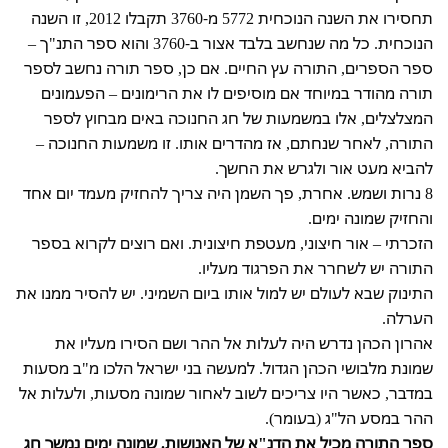
תחסירו את השנה הנוכחית 5772 מ-3760 תקבלו 2012, זו השנה
הנוכחית. כל מה שנחשב בלבד אצור ב-3760 והוא ספר התנ"ך –
ספר הספרים, התורה עץ החיים. אם כן, ספר תורה נחשב לספר
תורה מהודר במיוחד אם מוסיפים לו את הרימונים – הפעמונים
המצלצלים, אלו במשמעות של חג החנוכה באים מבחוץ לספר
התורה, לאחר שנחתם, אז מהדרים אותו. זו משמעות החנוכה –
להביא מעט אור ולגרש את החשך.
8 נרות ושמש. אחרת, פך השמן היה צריך להחזיק מעמד יום אחד
והחזיק שמונה ימים.
הזכרתי – אור חיצוני, מעטפת חיצונית. ואם רוצים לקרוא בספר
התורה יש לשחרר את הפרגוד מעליו.
התינוק שבא לעולם יש למול אותו ביום השמיני. יש להסיר ממנו את
הערלה.
אהרון הכהן נדרש היה לעלות אל ההר ושם הסירו מעליו את
שמונת מלבושי הכהן הגדול. למעשה בני ישראל הלכו מ"ב מסעות
במדבר, כאשר היו צריכים לשוב לאחור שמונה מסעות, ולעלות אל
ההר במסע הל"ג (בעומר).
ספר התורה מכיל את הדנ"א של האנושות. שמונה ימים נמשך חג