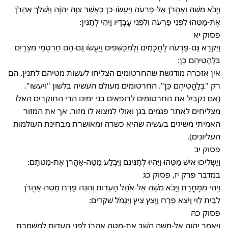
וַיָּבֹא משֶׁה וְאַהֲרֹן אֶל-פַּרְעֹה וַיַּעֲשׂוּ-כֵן כַּאֲשֶׁר צִוָּה יְהוָֹה וַיַּשְׁלֵךְ אַהֲרֹן
אֶת-מַטֵּהוּ לִפְנֵי פַרְעֹה וְלִפְנֵי עֲבָדָיו וַיְהִי לְתַנִּין:
פסוק יא
וַיִּקְרָא גַּם-פַּרְעֹה לַחֲכָמִים וְלַמְכַשְּׁפִים וַיַּעֲשׂוּ גַם-הֵם חַרְטֻמֵּי מִצְרַיִם
בְּלַהֲטֵיהֶם כֵּן:
אין אזכרה מודגשת שהחרטומים הצליחו לעשות מטיהם לתנין. הם
רק "בְּלַהֲטֵיהֶם כֵּן". החרטומים מעולם העשיה בלשון "ויעשו".
(אם נקביל את החרטומים לרופאים בני ימינו הרי החוקרים האלו
מצליחים לאתר פגמים בגן ואולי למצוא לו מזור. אך את המזור
האמיתי משיגים בעשיה שהיא כשרה ומאושרת מבחינת העולמות
העליונים).
פסוק יב
וַיַּשְׁלִיכוּ אִישׁ מַטֵּהוּ וַיִּהְיוּ לְתַנִּינִם וַיִּבְלַע מַטֵּה-אַהֲרֹן אֶת-מַטֹּתָם:
במדבר פרק יז, פסוק כג
וַיְהִי מִמָּחֳרָת וַיָּבֹא משֶׁה אֶל-אֹהֶל הָעֵדוּת וְהִנֵּה פָּרַח מַטֵּה-אַהֲרֹן
לְבֵית לֵוִי וַיֹּצֵא פֶרַח וַיָּצֵץ צִיץ וַיִּגְמֹל שְׁקֵדִים:
פסוק כה
וַיֹּאמֶר יְהֹוָה אֶל-משֶׁה הָשֵׁב אֶת-מַטֵּה אַהֲרֹן לִפְנֵי הָעֵדוּת לְמִשְׁמֶרֶת