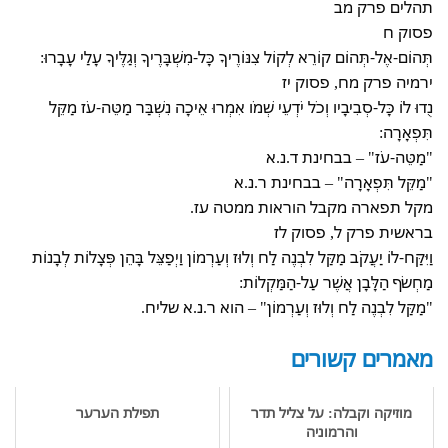
תהלים פרק מב
פסוק ח
תְּהוֹם-אֶל-תְּהוֹם קוֹרֵא לְקוֹל צִנּוֹרֶיךָ כָּל-מִשְׁבָּרֶיךָ וְגַלֶּיךָ עָלַי עָבָרוּ:
ירמיה פרק מח, פסוק יז
נֻדוּ לוֹ כָּל-סְבִיבָיו וְכֹל יֹדְעֵי שְׁמֹו אִמְרוּ אֵיכָה נִשְׁבַּר מַטֵּה-עֹז מַקֵּל
תִּפְאָרָה:
"מַטֵּה-עֹז" – בבחינת ד.נ.א
"מַקֵּל תִּפְאָרָה" – בבחינת ר.נ.א
מקל תפארה מקבל הוראות ממטה עז.
בראשית פרק ל, פסוק לז
וַיִּקַּח-לוֹ יַעֲקֹב מַקַּל לִבְנֶה לַח וְלוּז וְעַרְמוֹן וַיְפַצֵּל בָּהֵן פְּצָלוֹת לְבָנוֹת
מַחְשׂף הַלָּבָן אֲשֶׁר עַל-הַמַּקְלוֹת:
"מַקַּל לִבְנֶה לַח וְלוּז וְעַרְמוֹן" – הוא ר.נ.א שליח.
מאמרים קשורים
מוזיקה וקבלה: על צליל תדר
תפילת הערער
והרמוניה