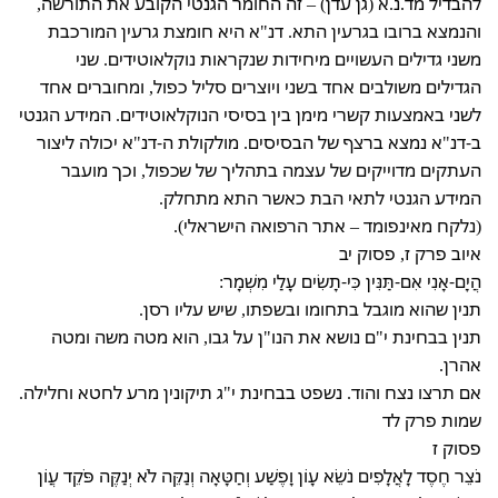
להבדיל מד.נ.א (גן עדן) – זה החומר הגנטי הקובע את התורשה,
והנמצא ברובו בגרעין התא. דנ"א היא חומצת גרעין המורכבת
משני גדילים העשויים מיחידות שנקראות נוקלאוטידים. שני
הגדילים משולבים אחד בשני ויוצרים סליל כפול, ומחוברים אחד
לשני באמצעות קשרי מימן בין בסיסי הנוקלאוטידים. המידע הגנטי
ב-דנ"א נמצא ברצף של הבסיסים. מולקולת ה-דנ"א יכולה ליצור
העתקים מדוייקים של עצמה בתהליך של שכפול, וכך מועבר
המידע הגנטי לתאי הבת כאשר התא מתחלק.
(נלקח מאינפומד – אתר הרפואה הישראלי).
איוב פרק ז, פסוק יב
הֲיָם-אָנִי אִם-תַּנִּין כִּי-תָשִׂים עָלַי מִשְׁמָר:
תנין שהוא מוגבל בתחומו ובשפתו, שיש עליו רסן.
תנין בבחינת י"ם נושא את הנו"ן על גבו, הוא מטה משה ומטה
אהרן.
אם תרצו נצח והוד. נשפט בבחינת י"ג תיקונין מרע לחטא וחלילה.
שמות פרק לד
פסוק ז
נֹצֵר חֶסֶד לָאֲלָפִים נֹשֵׂא עָוֹן וָפֶשַׁע וְחַטָּאָה וְנַקֵּה לֹא יְנַקֶּה פֹּקֵד עֲוֹן