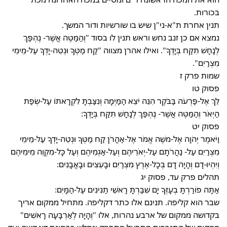
בכורות.
תנין אחרת ת"א-ני"ן שיש בו שורשיות ודור המשך.
נמצא אם כן זנב נחש וראש תנין לו בסוד "וְהַמַּטֶּה אֲשֶׁר- נֶהְפַּךְ
לְנָחָשׁ תִּקַּח בְּיָדֶךָ". ואילו אהרן מצווה "קַח מַטְּךָ וּנְטֵה-יָדְךָ עַל-מֵימֵי
מִצְרַיִם".
שמות פרק ז
פסוק טו
לֵךְ אֶל-פַּרְעֹה בַּבֹּקֶר הִנֵּה יֹצֵא הַמַּיְמָה וְנִצַּבְתָּ לִקְרָאתוֹ עַל-שְׂפַת
הַיְאֹר וְהַמַּטֶּה אֲשֶׁר- נֶהְפַּךְ לְנָחָשׁ תִּקַּח בְּיָדֶךָ:
פסוק יט
וַיֹּאמֶר יְהֹוָה אֶל-משֶׁה אֱמֹר אֶל-אַהֲרֹן קַח מַטְּךָ וּנְטֵה-יָדְךָ עַל-מֵימֵי
מִצְרַיִם עַל- נַהֲרֹתָם עַל-יְאֹרֵיהֶם וְעַל-אַגְמֵיהֶם וְעַל כָּל-מִקְוֵה מֵימֵיהֶם
וְיִהְיוּ-דָם וְהָיָה דָם בְּכָל-אֶרֶץ מִצְרַיִם וּבָעֵצִים וּבָאֲבָנִים:
תהלים פרק עד, פסוק יג
אַתָּה פוֹרַרְתָּ בְעָזְּךָ יָם שִׁבַּרְתָּ רָאשֵׁי תַנִּינִים עַל-הַמָּיִם:
שבר הוא קליפה. תנינם אלו כתר דקליפה. מתחיל ממקום אריך
בקדושה ממקום של ארבע נהרות, אלו "וְהָיָה לְאַרְבָּעָה רָאשִׁים"