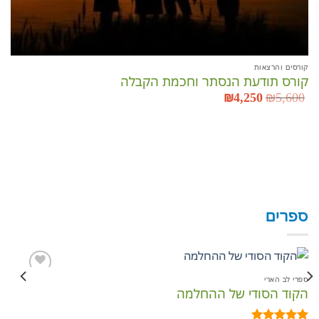
קורסים והרצאות
קורס תודעת הנסתר וחכמת הקבלה
5,600
₪
המחיר
4,250
₪
המחיר
המקורי
הנוכחי
היה:
הוא:
₪4,250.
₪5,600.
קור
מר
00
ספרים
ספרי לב הארי
ספר
הקוד הסודי של ההחלמה
כת
הוסף
לרשימת