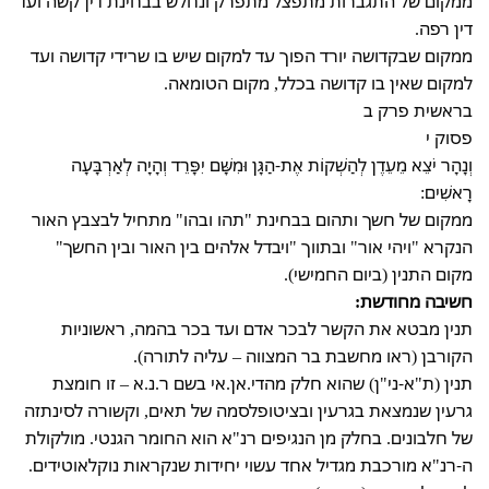
ממקום של התגברות מתפצל מתפרק ונחלש בבחינת דין קשה ועד
דין רפה.
ממקום שבקדושה יורד הפוך עד למקום שיש בו שרידי קדושה ועד
למקום שאין בו קדושה בכלל, מקום הטומאה.
בראשית פרק ב
פסוק י
וְנָהָר יֹצֵא מֵעֵדֶן לְהַשְׁקוֹת אֶת-הַגָּן וּמִשָּׁם יִפָּרֵד וְהָיָה לְאַרְבָּעָה
רָאשִׁים:
ממקום של חשך ותהום בבחינת "תהו ובהו" מתחיל לבצבץ האור
הנקרא "ויהי אור" ובתווך "ויבדל אלהים בין האור ובין החשך"
מקום התנין (ביום החמישי).
חשיבה מחודשת:
תנין מבטא את הקשר לבכר אדם ועד בכר בהמה, ראשוניות
הקורבן (ראו מחשבת בר המצווה – עליה לתורה).
תנין (ת"א-ני"ן) שהוא חלק מהדי.אן.אי בשם ר.נ.א – זו חומצת
גרעין שנמצאת בגרעין ובציטופלסמה של תאים, וקשורה לסינתזה
של חלבונים. בחלק מן הנגיפים רנ"א הוא החומר הגנטי. מולקולת
ה-רנ"א מורכבת מגדיל אחד עשוי יחידות שנקראות נוקלאוטידים.