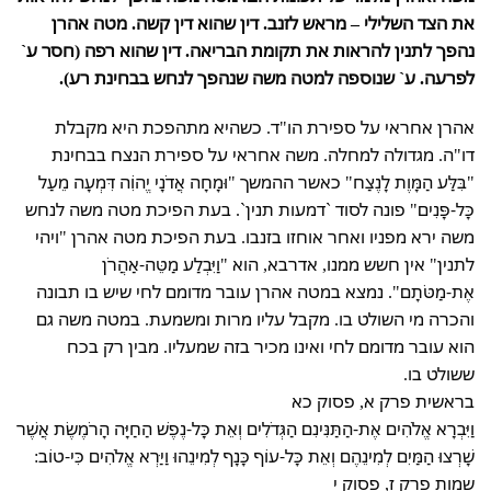
את הצד השלילי – מראש לזנב. דין שהוא דין קשה.
מטה אהרן
נהפך לתנין להראות את תקומת הבריאה. דין שהוא רפה (חסר ע`
לפרעה. ע` שנוספה למטה משה שנהפך לנחש בבחינת רע).
אהרן אחראי על ספירת הו"ד. כשהיא מתהפכת היא מקבלת
דו"ה. מגדולה למחלה. משה אחראי על ספירת הנצח בבחינת
"בִּלַּע הַמָּוֶת לָנֶצַח" כאשר ההמשך "וּמָחָה אֲדֹנָי יֱהוִֹה דִּמְעָה מֵעַל
כָּל-פָּנִים" פונה לסוד `דמעות תנין`. בעת הפיכת מטה משה לנחש
משה ירא מפניו ואחר אוחזו בזנבו. בעת הפיכת מטה אהרן "ויהי
לתנין" אין חשש ממנו, אדרבא, הוא "וַיִּבְלַע מַטֵּה-אַהֲרֹן
אֶת-מַטֹּתָם". נמצא במטה אהרן עובר מדומם לחי שיש בו תבונה
והכרה מי השולט בו. מקבל עליו מרות ומשמעת. במטה משה גם
הוא עובר מדומם לחי ואינו מכיר בזה שמעליו. מבין רק בכח
ששולט בו.
בראשית פרק א, פסוק כא
וַיִּבְרָא אֱלֹהִים אֶת-הַתַּנִּינִם הַגְּדֹלִים וְאֵת כָּל-נֶפֶשׁ הַחַיָּה הָרֹמֶשֶׂת אֲשֶׁר
שָׁרְצוּ הַמַּיִם לְמִינֵהֶם וְאֵת כָּל-עוֹף כָּנָף לְמִינֵהוּ וַיַּרְא אֱלֹהִים כִּי-טוֹב:
שמות פרק ז, פסוק י