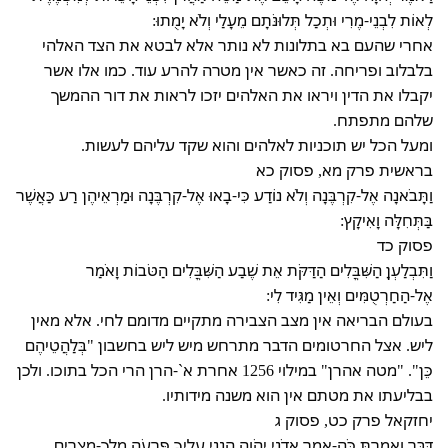
לְאוֹת לִבְנֵי-מֶרִי וּתְכַל תְּלוּנֹּתָם מֵעָלַי וְלֹא יָמֻתוּ:
אחרי שהעם בא בתלונות לא נותר אלא לבטא את הצד האלהי
בלבלוב ופריחה. זה כאשר אין מטרה להרע עוד. כמו אלו אשר
יקבלו את הדין ויראו את האלהים יזכו לראות את דור ההמשך
שלהם מתפתח.
ומעל הכל יש תוכניות לאלהים והוא שקד עליהם לעשות.
בראשית פרק מא, פסוק כא
וַתָּבֹאנָה אֶל-קִרְבֶּנָה וְלֹא נוֹדַע כִּי-בָאוּ אֶל-קִרְבֶּנָה וּמַרְאֵיהֶן רַע כַּאֲשֶׁר
בַּתְּחִלָּה וָאִיקָץ:
פסוק כד
וַתִּבְלַעְןָ הַשִּׁבֳּלִים הַדַּקֹּת אֵת שֶׁבַע הַשִּׁבֳּלִים הַטֹּבוֹת וָאֹמַר
אֶל-הַחַרְטֻמִּים וְאֵין מַגִּיד לִי:
בעולם הבריאה אין מצב הצבירה מתקיים מדומם לחי. אלא מאין
ליש. אצל החרטומים הדבר מתרחש מיש ליש בחשבון "בְּלַהֲטֵיהֶם
כֵּן". "מטה אהרן" במילוי 1256 אחרת א`-הרן הרי הכל בתוכו. ולכן
בבליעתו את מטתם אין הוא משנה מידותיו.
יחזקאל פרק כט, פסוק ג
דַּבֵּר וְאָמַרְתָּ כֹּה-אָמַר אֲדֹנָי יֱהֹוִה הִנְנִי עָלֶיךָ פַּרְעֹה מֶלֶךְ-מִצְרַיִם