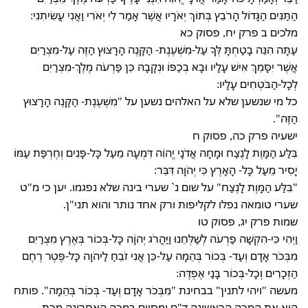
הַתַּנִּים הַגָּדוֹל הָרֹבֵץ בְּתוֹךְ יְאֹרָיו אֲשֶׁר אָמַר לִי יְאֹרִי וַאֲנִי עֲשִׂיתִנִי:
מלכים ב פרק יח, פסוק כא
עַתָּה הִנֵּה בָטַחְתָּ לְּךָ עַל-מִשְׁעֶנֶת- הַקָּנֶה הָרָצוּץ הַזֶּה עַל-מִצְרַיִם
אֲשֶׁר יִסָּמֵךְ אִישׁ עָלָיו וּבָא בְכַפּוֹ וּנְקָבָהּ כֵּן פַּרְעֹה מֶלֶךְ-מִצְרַיִם
לְכָל-הַבֹּטְחִים עָלָיו:
כל מי שנשען שלא על האלהים נשען על "מִשְׁעֶנֶת- הַקָּנֶה הָרָצוּץ
הַזֶּה".
ישעיה פרק כה, פסוק ח
בִּלַּע הַמָּוֶת לָנֶצַח וּמָחָה אֲדֹנָי יֱהוִֹה דִּמְעָה מֵעַל כָּל-פָּנִים וְחֶרְפַּת עַמּוֹ
יָסִיר מֵעַל כָּל- הָאָרֶץ כִּי יְהֹוָה דִּבֵּר:
"בִּלַּע הַמָּוֶת לָנֶצַח" על שום נ` שערי בינה שלא נפגמו. יען כי מ"ט
שערי טומאה נפלו לקליפות ורק אחד נותר והוא תני"ן.
שמות פרק יג, פסוק טו
וַיְהִי כִּי-הִקְשָׁה פַרְעֹה לְשַׁלְּחֵנוּ וַיַּהֲרֹג יְהוָֹה כָּל-בְּכוֹר בְּאֶרֶץ מִצְרַיִם
מִבְּכֹר אָדָם וְעַד- בְּכוֹר בְּהֵמָה עַל-כֵּן אֲנִי זֹבֵחַ לַיהֹוָה כָּל-פֶּטֶר רֶחֶם
הַזְּכָרִים וְכָל-בְּכוֹר בָּנַי אֶפְדֶּה:
מעשה "ויהי לתנין" בבחינת "מִבְּכֹר אָדָם וְעַד- בְּכוֹר בְּהֵמָה". פותח
הוא את המכה הראשונה ד"ם ומסיים במכה האחרונה מכת