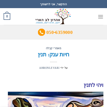
Ski
התקשר, אני לרשותך
t
conten
0
050-6359000
מאמרי קבלה
חיות ענק: תנין
על ידי
AHRONLEVARI
ויהי לתנין