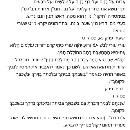
אָבוֹת עַל-בָּנִים וְעַל-בְּנֵי בָנִים עַל-שִׁלֵּשִׁים וְעַל-רִבֵּעִים:
תנין נושא את כתר דקליפה על גבו. תני"ן אחרת תנ"י-נו"ן
בגימטריה `תיקון`. נו"ן הוא מטה. ראשו תנין וזנבו נחש.
בעליונים יקרא נו"ן שערי בינה. ובתחתונים יקרא מ"ט שערי
טומאה.
ישעיה פרק נא, פסוק ט
עוּרִי עוּרִי לִבְשִׁי-עֹז זְרוֹעַ יְהֹוָה עוּרִי כִּימֵי קֶדֶם דּוֹרוֹת עוֹלָמִים הֲלוֹא
אַתְּ-הִיא הַמַּחְצֶבֶת רַהַב מְחוֹלֶלֶת תַּנִּין:
"הֲלוֹא אַתְּ-הִיא הַמַּחְצֶבֶת רַהַב מְחוֹלֶלֶת תַּנִּין" שיזכרו דור לכל
הדורות מי הוא האלהים. לשם כך נאמר להעביר את המסר לבניך
באשר תהיה כנאמר "בְּשִׁבְתְּךָ בְּבֵיתֶךָ וּבְלֶכְתְּךָ בַדֶּרֶךְ וּבְשָׁכְבְּךָ
וּבְקוּמֶךָ".
דברים פרק ו
פסוק ז
וְשִׁנַּנְתָּם לְבָנֶיךָ וְדִבַּרְתָּ בָּם בְּשִׁבְתְּךָ בְּבֵיתֶךָ וּבְלֶכְתְּךָ בַדֶּרֶךְ וּבְשָׁכְבְּךָ
וּבְקוּמֶךָ:
א"ם-רה"ב (הוא אברהם) נושא תנין משל היום החמישי לבריאה.
מעורר תהום לקול צנוריך להבקע.