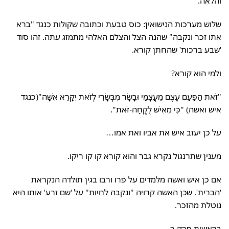
והלאה.
שלוש מערכות הנישואין: כוס טבעת וכתובה שקולות כנגד "ברא
אתו זכר ונקבה" שהנה הצל והצלם האלהי מתמזג עתה. זהו סוד
'שבע ברכות' שהחתן קורא.
ולמי הוא קורא?
"זֹאת הַפַּעַם עֶצֶם מֵעֲצָמַי וּבָשָׂר מִבְּשָׂרִי לְזֹאת יִקָּרֵא אִשָּׁה"(כנגד
איש ואשה) "כִּי מֵאִישׁ לֻקֳחָה-זֹּאת".
על כן יעזב איש את אביו ואת אמו…
מענין שתרנגול נקרא גבר והוא קורא קו קו ריקו.
אם כן איש ואשה מלמדים על פרו ורבו בגין תולדה הנקראת
'הברית'. שכן האשה קרויה "ונקבה לחיות" על 'שם זרע' אותו היא
נוטלת מהזכר.
בראשית פרק ב