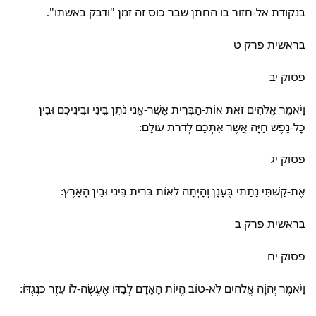
בנקודת אל-חזור בו החתן שבר כוס זה זמן "ודבק באשתו".
בראשית פרק ט
פסוק יב
וַיֹּאמֶר אֱלֹהִים זֹאת אוֹת-הַבְּרִית אֲשֶׁר-אֲנִי נֹתֵן בֵּינִי וּבֵינֵיכֶם וּבֵין
כָּל-נֶפֶשׁ חַיָּה אֲשֶׁר אִתְּכֶם לְדֹרֹת עוֹלָם:
פסוק יג
אֶת-קַשְׁתִּי נָתַתִּי בֶּעָנָן וְהָיְתָה לְאוֹת בְּרִית בֵּינִי וּבֵין הָאָרֶץ:
בראשית פרק ב
פסוק יח
וַיֹּאמֶר יְהוָֹה אֱלֹהִים לֹא-טוֹב הֱיוֹת הָאָדָם לְבַדּוֹ אֶעֱשֶׂה-לּוֹ עֵזֶר כְּנֶגְדּוֹ: