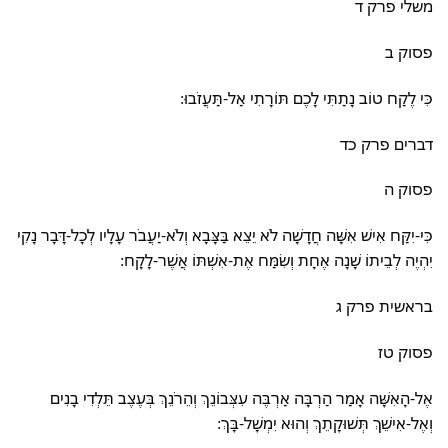
משלי פרק ד
פסוק ב
כִּי לֶקַח טוֹב נָתַתִּי לָכֶם תּוֹרָתִי אַל-תַּעֲזֹבוּ:
דברים פרק כד
פסוק ה
כִּי-יִקַּח אִישׁ אִשָּׁה חֲדָשָׁה לֹא יֵצֵא בַּצָּבָא וְלֹא-יַעֲבֹר עָלָיו לְכָל-דָּבָר נָקִי
יִהְיֶה לְבֵיתוֹ שָׁנָה אֶחָת וְשִׂמַּח אֶת-אִשְׁתּוֹ אֲשֶׁר-לָקָח:
בראשית פרק ג
פסוק טז
אֶל-הָאִשָּׁה אָמַר הַרְבָּה אַרְבֶּה עִצְּבוֹנֵךְ וְהֵרֹנֵךְ בְּעֶצֶב תֵּלְדִי בָנִים
וְאֶל-אִישֵׁךְ תְּשׁוּקָתֵךְ וְהוּא יִמְשָׁל-בָּךְ: