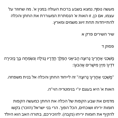
מעשה נוסף, נמצא בשבע ברכות העולה במנין א'. מה שחוזר על
עצמו, אם כן, זו האות א' הנסתרת המעוררת את החתן והכלה
להתייחדות תחת זיווג משמים ומארץ.
שיר השירים פרק א
פסוק ד
מָשְׁכֵנִי אַחֲרֶיךָ נָּרוּצָה הֱבִיאַנִי הַמֶּלֶךְ חֲדָרָיו נָגִילָה וְנִשְׂמְחָה בָּךְ נַזְכִּירָה
דֹדֶיךָ מִיַּיִן מֵישָׁרִים אֲהֵבוּךָ:
"מָשְׁכֵנִי אַחֲרֶיךָ נָּרוּצָה" זה לייחוד החתן והכלה אל בנית משפחה.
האות א' היא בעצם יו"י בגימטריה הוי"ה.
מדמים את שבע הקפות של הכלה את החתן כמעשה הקפות
חומות יריחו ושוכחים, הכל הפוך. הרי בני ישראל (הזכר) בקשו
להקיף את חומות יריחו (נקבה). להזכירכם, בתורה האב הוא היולד