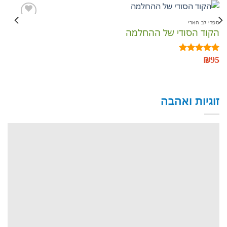
ספרי לב הארי
ספר
הקוד הסודי של ההחלמה
כת
הוסף
לרשימת
המשאלות
95
₪
95
דורג
5.00
דו
מתוך 5
מתו
זוגיות ואהבה