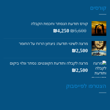
קורסים
קורס תודעת הנסתר וחכמת הקבלה
המחיר
המחיר
₪
4,250
₪
5,600
המקורי
הנוכחי
היה:
הוא:
מרצה לשינוי תודעה: ניצחון הרוח על החומר
₪4,250.
₪5,600.
₪
2,500
מרצה לקבלה ותודעת הקוונטים: נסתר וגלוי ביקום
₪
2,500
הצטרפו לפייסבוק