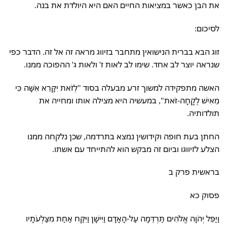
את הבן כאשר במציאות החיים האם היא היולדת את בנה.
לסיכום:
זוג הבא בברית הנישואין מתחבר בזיווג מראה זה אל זה. הדבר כפי
שנראה יוצר לב אחד. שימו לב לאות ז' ולאות ג' ההפוכה ממנו.
האשה מתפקידה למשוך זרע מבעלה בסוד "לְזֹאת יִקָּרֵא אִשָּׁה כִּי
מֵאִישׁ לֻקֳחָה-זֹּאת", במעשיה היא מצילה אותו ומחייה את
תולדותיה.
החתן בעת חופה וקידושין נמצא בתרדמה, שכן נלקחה ממנו
הצלע לזיווגו וביום זה מבקש הוא להתייחד עם אשתו.
בראשית פרק ב
פסוק כא
וַיַּפֵּל יְהֹוָה אֱלֹהִים תַּרְדֵּמָה עַל-הָאָדָם וַיִּישָׁן וַיִּקַּח אַחַת מִצַּלְעֹתָיו