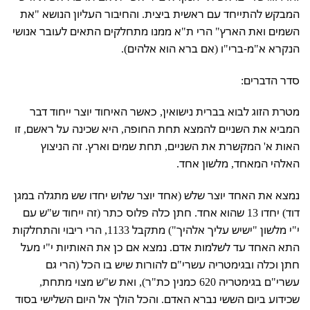
המבקש להתייחד עם ראשית ביצית. והחיבור העליון הנושא "את
השמים ואת הארץ" הרי ת"א ממנו מתחלקים התאים לעובר אנושי
הנקרא א"מ-ברי"ו (אם ברא הוא אלהים).
סדר הדברים:
מטרת הזוג לבוא בברית נישואין, כאשר האיחוד יוצר ייחוד דבר
המביא את השניים להמצא תחת החופה, היא שכינה על ראשם, זו
האות א' המקשרת את השניים, תחת שמים וארץ. זה הניצוץ
האלהי המאחד, מלשון אחד.
נמצא את האחד יוצר שלש (אחד יוצר שלוש יחדו שש מתגלה במגן
דוד) יחדו 13 שהוא אחד. חתן כלה פלוס כתר (זה ייחוד ש"ש עם
י"י מלשון "ישיש עליך אלהיך") מתקבל 1133, הרי ריבוי והתחלקות
התא האחד עד לשלמות אדם. נמצא אם כן את האותיות י"י מעל
חתן וכלה ובגימטריה עשרי"ם להורות שיש בו הכל (הרי גם
עשרי"ם בגימטריה 620 כמנין כת"ר), ואת ש"ש מצוי מתחת,
שכידוע ביום הששי נברא האדם. והכל הולך אל היום השלישי בסוד