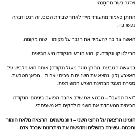
וַיִּסְגֹּר בָּשָׂר תַּחְתֶּנָּה:
החתן כאמור מתעורר מייד לאחר שבירת הכוס, זה רגע ודבקה
נפשו בה.
האשה צריכה להעמיד את הגבר על מקומו – שזה מקומה.
הרי לנו קו ונקודה. קו הוא הזרע והנקודה היא הביצית.
במעשה הטבעת, החתן סוגר מעגל (נקודה) אותה הוא מלביש על
האצבע (קו). נמצא את השניים הופכים יוצרות – מכאן הטבעת.
סגירת מעגל מבחינת הצלע המשותפת.
"זאת הפעם" – מבטא את שלב אהבה הפועם ביניהם, הנקודה
הכימית המאחדת את השניים להקים תא משפחתי.
הזמינו הרצאה על החצי השני – זיווג משמים. הרצאה מלאת הומור
וחכמה, עשירה במשלים ומדגישה את היתרונות שבכל אדם.