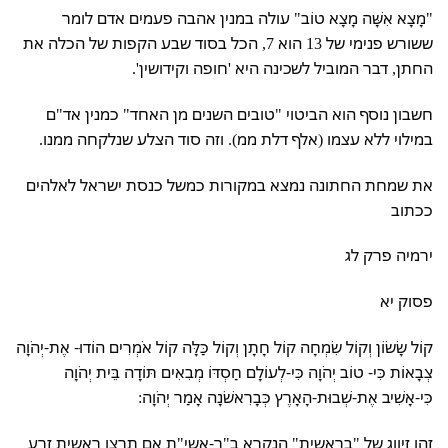
"מָצָא אִשָּׁה מָצָא טוֹב" עולה במנין אהבה פעמים אדם לומר
ששורש פנימי של 13 הוא 7, הכל בסוד שבע הקפות של הכלה את
החתן, דבר המוביל לשכינה היא 'חופה וקידושין'.
חשבון נוסף הוא הביטוי "טובים השנים מן האחד" כמנין אד"ם
במילוי ללא עצמו (אלף דלת ממ). וזה סוד הצלע שנלקחה ממנו.
את שמחת החתונה נמצא במקורות כמשל כנסת ישראל לאלהים
ככתוב
ירמיה פרק לג
פסוק יא
קוֹל שָׂשׂוֹן וְקוֹל שִׂמְחָה קוֹל חָתָן וְקוֹל כַּלָּה קוֹל אֹמְרִים הוֹדוּ- אֶת-יְהֹוָה
צְבָאוֹת כִּי- טוֹב יְהֹוָה כִּי-לְעוֹלָם חַסְדּוֹ מְבִאִים תּוֹדָה בֵּית יְהֹוָה
כִּי-אָשִׁיב אֶת-שְׁבוּת-הָאָרֶץ כְּבָרִאשֹׁנָה אָמַר יְהֹוָה:
זהו זיווג של "בראשית" הנקרא ב"ר-אשי"ת אם תרצו ראשית זרע