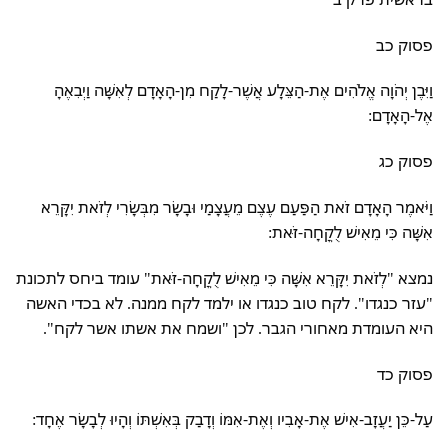
פסוק כב
וַיִּבֶן יְהֹוָה אֱלֹהִים אֶת-הַצֵּלָע אֲשֶׁר-לָקַח מִן-הָאָדָם לְאִשָּׁה וַיְבִאֶהָ
אֶל-הָאָדָם:
פסוק כג
וַיֹּאמֶר הָאָדָם זֹאת הַפַּעַם עֶצֶם מֵעֲצָמַי וּבָשָׂר מִבְּשָׂרִי לְזֹאת יִקָּרֵא
אִשָּׁה כִּי מֵאִישׁ לֻקֳחָה-זֹּאת:
נמצא "לְזֹאת יִקָּרֵא אִשָּׁה כִּי מֵאִישׁ לֻקֳחָה-זֹּאת" עומד ביחס לתכונת
"עזר כנגדו". לקח טוב כנגדו או ילמד לקח ממנה. לא בכדי האשה
היא העומדת מאחורי הגבר. לכן "ושמח את אשתו אשר לקח".
פסוק כד
עַל-כֵּן יַעֲזָב-אִישׁ אֶת-אָבִיו וְאֶת-אִמּוֹ וְדָבַק בְּאִשְׁתּוֹ וְהָיוּ לְבָשָׂר אֶחָד: