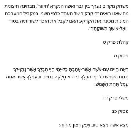
משחק מקדים נערך בין גבר ואשה הנקרא 'חיזור'. מבחינה חיצונית
מה שאנו רואים זה קרקור של האחד כלפי השני. במקביל המערכת
המינית מכינה את הקרקע האם לקבל את הזכר לשורותיה בסוד
"וְאֶל-אִישֵׁךְ תְּשׁוּקָתֵךְ".
קהלת פרק ט
פסוק ט
רְאֵה חַיִּים עִם-אִשָּׁה אֲשֶׁר-אָהַבְתָּ כָּל-יְמֵי חַיֵּי הֶבְלֶךָ אֲשֶׁר נָתַן-לְךָ
תַּחַת הַשֶּׁמֶשׁ כֹּל יְמֵי הֶבְלֶךָ כִּי הוּא חֶלְקְךָ בַּחַיִּים וּבַעֲמָלְךָ אֲשֶׁר-אַתָּה
עָמֵל תַּחַת הַשָּׁמֶשׁ:
משלי פרק יח
פסוק כב
מָצָא אִשָּׁה מָצָא טוֹב וַיָּפֶק רָצוֹן מֵיְהֹוָה: