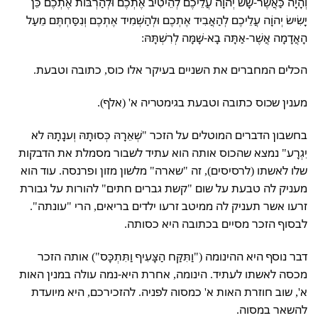
וְהָיָה כַּאֲשֶׁר-שָׂשׂ יְהֹוָה עֲלֵיכֶם לְהֵיטִיב אֶתְכֶם וּלְהַרְבּוֹת אֶתְכֶם כֵּן
יָשִׂישׂ יְהוָֹה עֲלֵיכֶם לְהַאֲבִיד אֶתְכֶם וּלְהַשְׁמִיד אֶתְכֶם וְנִסַּחְתֶּם מֵעַל
הָאֲדָמָה אֲשֶׁר-אַתָּה בָא-שָׁמָּה לְרִשְׁתָּהּ:
הכלים המחברים את השניים בעיקר אלו כוס, כתובה וטבעת.
מענין שכוס כתובה וטבעת בגימטריה א' (אלף).
בחשבון הדברים המוטלים על הזכר "שְׁאֵרָהּ כְּסוּתָהּ וְענָתָהּ לא
יִגְרָע" נמצא שהכוס אותה הוא עתיד לשבור מסמלת את הדבקות
שלו לאשתו (לרסיסים), זה "שארה" מלשון מזון ופרנסה. עוד הוא
מעניק לה טבעת על שום "קשת גברים חתים" להורות על גבורת
זרעו אשר תעניק לה ממיטב זרעו ילדים בריאים, הרי "עונתה".
לבסוף הזכר מסיים בכתובה היא כסותה.
דבר נוסף היא ההינומה ("וַתִּקַּח הַצָּעִיף וַתִּתְכָּס") אותה הזכר
מכסה לאשתו לעתיד. הינומה, אחרת היא-נמה עולה במנין האות
א', שוב חוזרת האות א' כמסוה לפניה. להזכירכם, היא מיועדת
להשאר במסוה.