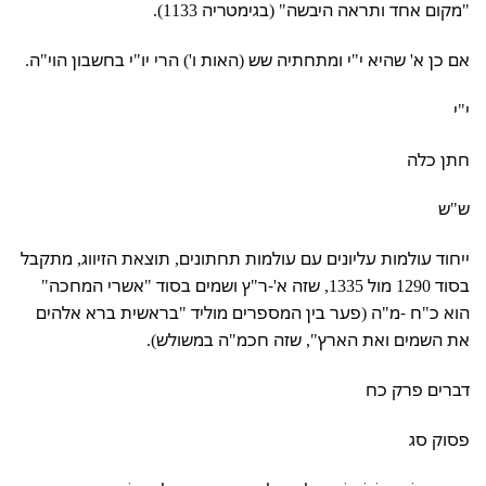
"מקום אחד ותראה היבשה" (בגימטריה 1133).
אם כן א' שהיא י"י ומתחתיה שש (האות ו') הרי יו"י בחשבון הוי"ה.
י"י
חתן כלה
ש"ש
ייחוד עולמות עליונים עם עולמות תחתונים, תוצאת הזיווג, מתקבל
בסוד 1290 מול 1335, שזה א'-ר"ץ ושמים בסוד "אשרי המחכה"
הוא כ"ח -מ"ה (פער בין המספרים מוליד "בראשית ברא אלהים
את השמים ואת הארץ", שזה חכמ"ה במשולש).
דברים פרק כח
פסוק סג