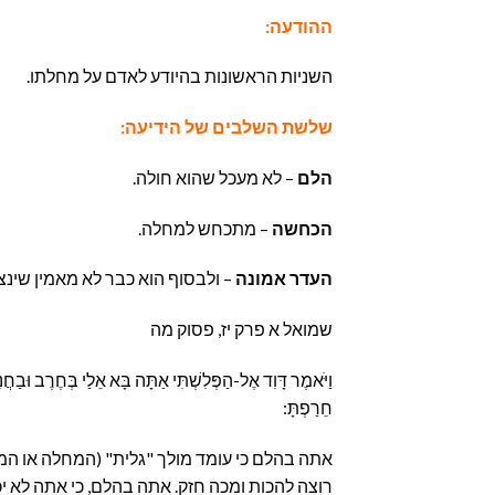
ההודעה:
השניות הראשונות בהיודע לאדם על מחלתו.
שלשת השלבים של הידיעה:
הלם
– לא מעכל שהוא חולה.
הכחשה
– מתכחש למחלה.
העדר אמונה
– ולבסוף הוא כבר לא מאמין שינ
שמואל א פרק יז, פסוק מה
וַיֹּאמֶר דָּוִד אֶל-הַפְּלִשְׁתִּי אַתָּה בָּא אֵלַי בְּחֶרֶב וּבַחֲ
חֵרַפְתָּ:
אתה בהלם כי עומד מולך "גלית" (המחלה או המכ
רוצה להכות ומכה חזק. אתה בהלם, כי אתה לא יכ