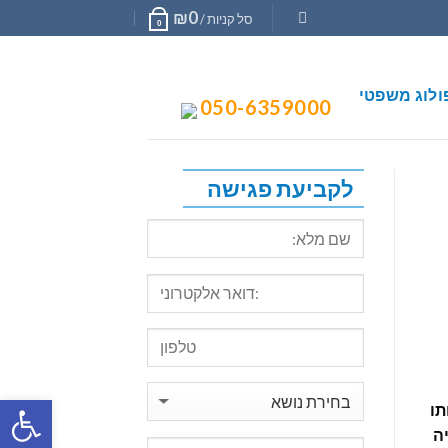
₪
0
סל קניות /
0
ולוג משפטי
050-6359000
לקביעת פגישה
פתח סרגל
תו
ה