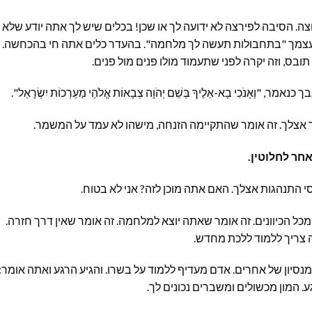
. הסיבה לפירצה לא ידועה לך או שכן! בכלים שיש לך אתה יודע שלא
 לעצמך "בתחבולות תעשה לך מלחמה". בהעדר כלים אתה חי בהכחשה.
ס, וזה יקרה לפני שתעמוד מולו פנים מול פנים.
וְאָנֹכִי בָא-אֵלֶיךָ בְּשֵׁם יְהֹוָה צְבָאוֹת אֱלֹהֵי מַעַרְכוֹת יִשְׂרָאֵל".
אצלך. זה אומר שהתקיימה הזנחה, מישהו לא עמד על המשמר.
חר לחלוטין.
 התנהגות אצלך. האם אתה מוכן לזה? אני לא בטוח.
 הכיוונים. זה אומר שאתה יוצא למלחמה. זה אומר שאין דרך חזרה.
 צריך ללמוד ללכת מחדש.
 מנסיון של אחרים. אדם מעדיף ללמוד על בשרו. והגיע הרגע ואתה אומר:
גע. המון מכשולים ומשברים נכונים לך.