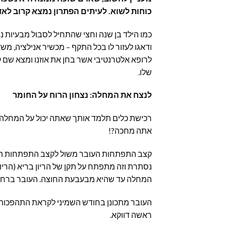
כוחות לשוא. לעיתים הפתרון נמצא קרוב לאד
כמו הילד בן שנה וחצי שהתחיל לסבול מבעיות נש
ודאגו לעזור לו בכל התקף – מכשיר אנילציה, משא
לרופא אלטרנטיבי אשר בחן את אוזנו ומצא שם ק
שלו.
לנצח את המחלה: נצחון הרוח על החומר
רכישת כלים תלמד אותך שאתה יכול על המחלה. 
אתה מחכה?!
קצב התפתחות העובר משול לקצב התפתחות המח
נסתרת וזה מתפתח על תקן של הריון בריא (הריון
המחלה עד שהיא מבעבעת החוצה. העובר ברחם 
העובר מתכונן בחודש השמיני לקראת התהפכותו
ראשה דווקא.