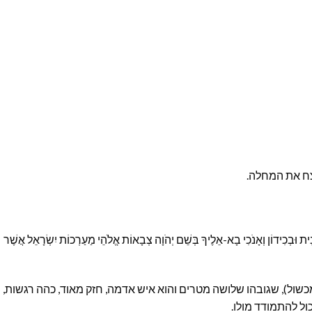
צח את המחלה.
נִית וּבְכִידוֹן וְאָנֹכִי בָא-אֵלֶיךָ בְּשֵׁם יְהֹוָה צְבָאוֹת אֱלֹהֵי מַעַרְכוֹת יִשְׂרָאֵל אֲשֶׁר
שול), שגובהו שלושה מטרים והוא איש אדמה, חזק מאוד, כהה רגשות,
ול להתמודד מולו.