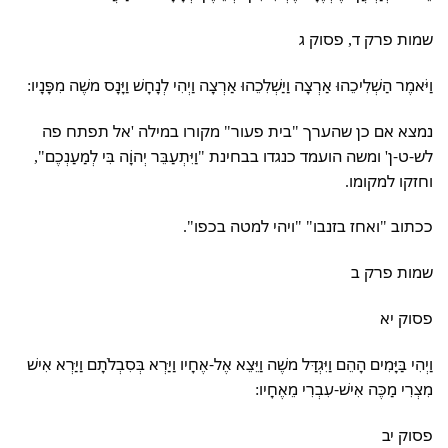
שמות פרק ד, פסוק ג
וַיֹּאמֶר הַשְׁלִיכֵהוּ אַרְצָה וַיַּשְׁלִכֵהוּ אַרְצָה וַיְהִי לְנָחָשׁ וַיָּנָס משֶׁה מִפָּנָיו:
נמצא אם כן שהערך "בית פעור" מקורו במילה 'אל תפתח פה
לש-ט-ן' ומשה הועמד כנגדו בבחינת "וַיִּתְעַבֵּר יְהוָֹה בִּי לְמַעַנְכֶם",
וחזקו למקומו.
ככתוב "ואחז בזנבו" "ויהי למטה בכפו".
שמות פרק ב
פסוק יא
וַיְהִי בַּיָּמִים הָהֵם וַיִּגְדַּל משֶׁה וַיֵּצֵא אֶל-אֶחָיו וַיַּרְא בְּסִבְלֹתָם וַיַּרְא אִישׁ
מִצְרִי מַכֶּה אִישׁ-עִבְרִי מֵאֶחָיו:
פסוק יב