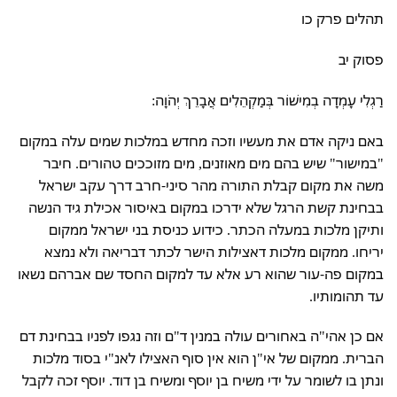
תהלים פרק כו
פסוק יב
רַגְלִי עָמְדָה בְמִישׁוֹר בְּמַקְהֵלִים אֲבָרֵךְ יְהֹוָה:
באם ניקה אדם את מעשיו וזכה מחדש במלכות שמים עלה במקום
"במישור" שיש בהם מים מאוזנים, מים מזוככים טהורים. חיבר
משה את מקום קבלת התורה מהר סיני-חרב דרך עקב ישראל
בבחינת קשת הרגל שלא ידרכו במקום באיסור אכילת גיד הנשה
ותיקן מלכות במעלה הכתר. כידוע כניסת בני ישראל ממקום
יריחו. ממקום מלכות דאצילות הישר לכתר דבריאה ולא נמצא
במקום פה-עור שהוא רע אלא עד למקום החסד שם אברהם נשאו
עד תהומותיו.
אם כן אהי"ה באחורים עולה במנין ד"ם וזה נגפו לפניו בבחינת דם
הברית. ממקום של אי"ן הוא אין סוף האצילו לאנ"י בסוד מלכות
ונתן בו לשומר על ידי משיח בן יוסף ומשיח בן דוד. יוסף זכה לקבל