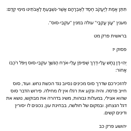
תִּתֵּן אֱמֶת לְיַעֲקֹב חֶסֶד לְאַבְרָהָם אֲשֶׁר-נִשְׁבַּעְתָּ לַאֲבֹתֵינוּ מִימֵי קֶדֶם:
מענין "עֲוֹן עֲקֵבַי" עולה במנין "עִקְּבֵי-סוּס".
בראשית פרק מט
פסוק יז
יְהִי-דָן נָחָשׁ עֲלֵי-דֶרֶךְ שְׁפִיפֹן עֲלֵי-אֹרַח הַנּשֵׁךְ עִקְּבֵי-סוּס וַיִּפֹּל רֹכְבוֹ
אָחוֹר:
להזכירכם שדרך סוס מכינים נסיוב נגד הכשת נחש. ועוד, סוס
חייב פרסה. והיה ונקע את רגלו אין לו מחילה. פירוש הדבר סוס
שהוא אצילי, במעלות גבוהות, משיג בדהרה את מבוקשו, נושא את
דגל הנצחון. ובמקום של חולשה, בבחינת עון, נכונים לו יסורין
ודינים קשים.
יהושע פרק כב