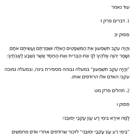
עוד נאמר
1. דברים פרק ז
פסוק יב
וְהָיָה עֵקֶב תִּשְׁמְעוּן אֵת הַמִּשְׁפָּטִים הָאֵלֶּה וּשְׁמַרְתֶּם וַעֲשִׂיתֶם אֹתָם
וְשָׁמַר יְהֹוָה אֱלֹהֶיךָ לְךָ אֶת-הַבְּרִית וְאֶת-הַחֶסֶד אֲשֶׁר נִשְׁבַּע לַאֲבֹתֶיךָ:
"וְהָיָה עֵקֶב תִּשְׁמְעוּן" במעלה גבוהה מספירת בינה, ובמעלה נמוכה
עקבי האדם אלו הרודפים אותו.
2. תהלים פרק מט
פסוק ו
לָמָּה אִירָא בִּימֵי רָע עֲוֹן עֲקֵבַי יְסוּבֵּנִי:
"בִּימֵי רָע עֲוֹן עֲקֵבַי יְסוּבֵּנִי" לזכור שרודפים אחרי אדם מחפשים