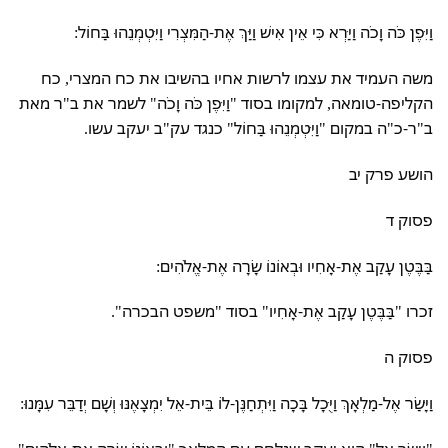
וַיִּפֶן כֹּה וָכֹה וַיַּרְא כִּי אֵין אִישׁ וַיַּךְ אֶת-הַמִּצְרִי וַיִּטְמְנֵהוּ בַּחוֹל:
משה העמיד את עצמו לרשות אחיו בהשיבו את כח המצרי, כח
הקליפה-טומאה, למקומו בסוד "וַיִּפֶן כֹּה וָכֹה" לשמר את ב"ר מאת
ב"ר-כ"ה במקום "וַיִּטְמְנֵהוּ בַּחוֹל" כנגד עק"ב יעקב עשו.
הושע פרק יב
פסוק ד
בַּבֶּטֶן עָקַב אֶת-אָחִיו וּבְאוֹנוֹ שָׂרָה אֶת-אֱלֹהִים:
זכרו "בַּבֶּטֶן עָקַב אֶת-אָחִיו" בסוד "משפט הבכרה".
פסוק ה
וַיָּשַׂר אֶל-מַלְאָךְ וַיֻּכָל בָּכָה וַיִּתְחַנֶּן-לוֹ בֵּית-אֵל יִמְצָאֶנּוּ וְשָׁם יְדַבֵּר עִמָּנוּ: