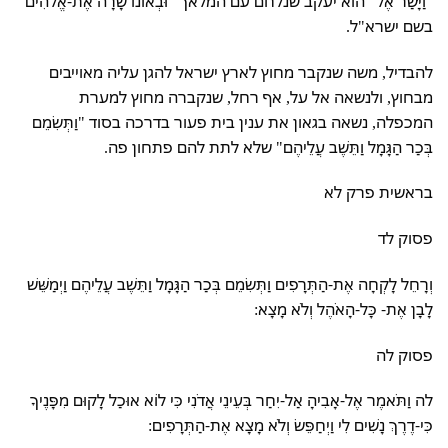
"וַיָּשַׂר אֶל" הוא יעקב שנלחם עם המלאך "וּבְאוֹנוֹ שָׂרָה אֶת-אֱלֹהִים"
בשם ישרא"ל.
להבדיל, משה שנקבר מחוץ לארץ ישראל להגן עליה מאוייבים
מבחוץ, ולנשאה אל על, אף רחל, שנקברה מחוץ למערת
המכפלה, נשאה בגאון את ענין בית פעור בדרכה בסוד "וַתְּשִׂמֵם
בְּכַר הַגָּמָל וַתֵּשֶׁב עֲלֵיהֶם" שלא לתת להם פתחון פה.
בראשית פרק לא
פסוק לד
וְרָחֵל לָקְחָה אֶת-הַתְּרָפִים וַתְּשִׂמֵם בְּכַר הַגָּמָל וַתֵּשֶׁב עֲלֵיהֶם וַיְמַשֵּׁשׁ
לָבָן אֶת- כָּל-הָאֹהֶל וְלֹא מָצָא:
פסוק לה
לה וַתֹּאמֶר אֶל-אָבִיהָ אַל-יִחַר בְּעֵינֵי אֲדֹנִי כִּי לוֹא אוּכַל לָקוּם מִפָּנֶיךָ
כִּי-דֶרֶךְ נָשִׁים לִי וַיְחַפֵּשׂ וְלֹא מָצָא אֶת-הַתְּרָפִים: