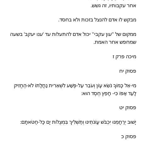
אחר עקבותיו, זה גשש.
מבקש לו אדם להנצל בזכות ולא בחסד.
ממקום של "עון עקבי" יכול אדם להתעלות עד 'ענו יעקב' בשעה
שמחפש אחר האמת.
מיכה פרק ז
פסוק יח
מִי-אֵל כָּמוֹךָ נֹשֵׂא עָוֹן וְעֹבֵר עַל-פֶּשַׁע לִשְׁאֵרִית נַחֲלָתוֹ לֹא-הֶחֱזִיק
לָעַד אַפּוֹ כִּי- חָפֵץ חֶסֶד הוּא:
פסוק יט
יָשׁוּב יְרַחֲמֵנוּ יִכְבֹּשׁ עֲוֹנֹתֵינוּ וְתַשְׁלִיךְ בִּמְצֻלוֹת יָם כָּל-חַטֹּאתָם:
פסוק כ