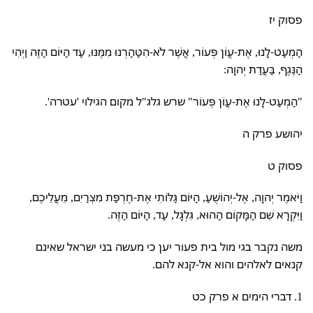
פסוק יז
הַמְעַט-לָנוּ, אֶת-עֲוֹן פְּעוֹר, אֲשֶׁר לֹא-הִטַּהַרְנוּ מִמֶּנּוּ, עַד הַיּוֹם הַזֶּה וַיְהִי
הַנֶּגֶף, בַּעֲדַת יְהוָה:
"הַמְעַט-לָנוּ אֶת-עֲוֹן פְּעוֹר" שרש גלג"ל מקום הגילוי 'עטרה'.
יהושע פרק ה
פסוק ט
וַיֹּאמֶר יְהוָה, אֶל-יְהוֹשֻׁעַ, הַיּוֹם גַּלּוֹתִי אֶת-חֶרְפַּת מִצְרַיִם, מֵעֲלֵיכֶם,
וַיִּקְרָא שֵׁם הַמָּקוֹם הַהוּא, גִּלְגָּל, עַד, הַיּוֹם הַזֶּה.
משה נקבר בגי מול בית פעור יען כי מעשה בני ישראל שאינם
קנאים לאלהים והוא אל-קנא להם.
1. דברי הימים א פרק כט