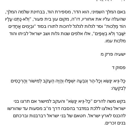
באם המלך השמיני, הוא הדר, מספירת הוד, בבחינת שלמה המלך,
שהעלה עליו את אחוריו, דו"ה, מקום עון בית פעור, "וְלֹא-נָתְנוּ עָלָיו
הוֹד מַלְכוּת" וסר לגלות לגלגל לחכות לתורו בסוד "וּבְיָמִים אֲחָדִים
יִשָּׁבֵר וְלֹא בְאַפַּיִם", אלו אלפים שנות גלות ושב ישראל לביתו והוד
מלכות עמו.
ישעיה פרק מ
פסוק ד
כָּל-גֶּיא יִנָּשֵׂא וְכָל-הַר וְגִבְעָה יִשְׁפָּלוּ וְהָיָה הֶעָקֹב לְמִישׁוֹר וְהָרְכָסִים
לְבִקְעָה:
בקש משה להרים "כָּל-גֶּיא יִנָּשֵׂא" והעקב למישור אם תרצו בני
ישראל נאלצו ללכת במדבר בהסבה דרך מ"ב מסעות עד שהורשו
להכנס לארץ ישראל. חטאם של בני ישראל רברבנות וברכתם
בנים זכרים.