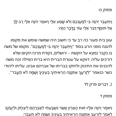
פסוק כו
וַיִּתְעַבֵּר יְהוָֹה בִּי לְמַעַנְכֶם וְלֹא שָׁמַע אֵלָי וַיֹּאמֶר יְהוָֹה אֵלַי רַב-לָךְ
אַל-תּוֹסֶף דַּבֵּר אֵלַי עוֹד בַּדָּבָר הַזֶּה:
עוון בית פעור כה רב עד כי חשוב היה שמשה שימש את מקומו
להגנה מפני הרע בסוד "וַיִּתְעַבֵּר יְהוָֹה בִּי לְמַעַנְכֶם". מקומו של משה
בו נקבר נמצא על הקשת – ירושלים, נקודת מרכז הקיום שלא
דורכים עליה. דווקא על עטרת הברית היא ברית המילה זכה משה
להכניס את התינוק ולחזקו בבריתו של אברהם אבינו, עליתו ליהודי
כשר כנאמר "לְזַרְעֲךָ אֶתְּנֶנָּה הֶרְאִיתִיךָ בְעֵינֶיךָ וְשָׁמָּה לֹא תַעֲבֹר".
2. דברים פרק לד
פסוק ד
וַיֹּאמֶר יְהֹוָה אֵלָיו זֹאת הָאָרֶץ אֲשֶׁר נִשְׁבַּעְתִּי לְאַבְרָהָם לְיִצְחָק וּלְיַעֲקֹב
לֵאמֹר לְזַרְעֲךָ אֶתְּנֶנָּה הֶרְאִיתִיךָ בְעֵינֶיךָ וְשָׁמָּה לֹא תַעֲבֹר: