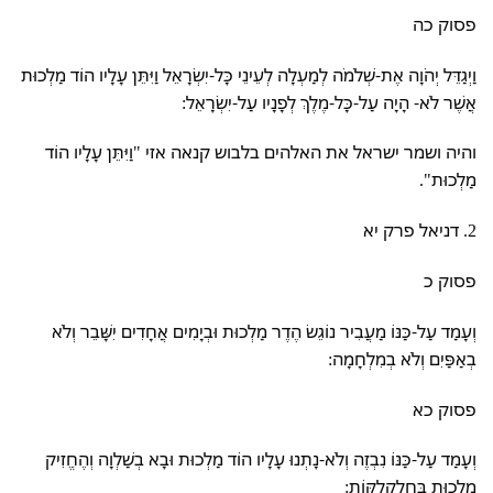
פסוק כה
וַיְגַדֵּל יְהֹוָה אֶת-שְׁלֹמֹה לְמַעְלָה לְעֵינֵי כָּל-יִשְׂרָאֵל וַיִּתֵּן עָלָיו הוֹד מַלְכוּת
אֲשֶׁר לֹא- הָיָה עַל-כָּל-מֶלֶךְ לְפָנָיו עַל-יִשְׂרָאֵל:
והיה ושמר ישראל את האלהים בלבוש קנאה אזי "וַיִּתֵּן עָלָיו הוֹד
מַלְכוּת".
2. דניאל פרק יא
פסוק כ
וְעָמַד עַל-כַּנּוֹ מַעֲבִיר נוֹגֵשׂ הֶדֶר מַלְכוּת וּבְיָמִים אֲחָדִים יִשָּׁבֵר וְלֹא
בְאַפַּיִם וְלֹא בְמִלְחָמָה:
פסוק כא
וְעָמַד עַל-כַּנּוֹ נִבְזֶה וְלֹא-נָתְנוּ עָלָיו הוֹד מַלְכוּת וּבָא בְשַׁלְוָה וְהֶחֱזִיק
מַלְכוּת בַּחֲלַקְלַקּוֹת: