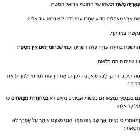
כְּאַרְיֵה מַשְׁחִית
:
שמו של החוטף אריאל קסטרו.
אִם אֶרֶץ מַאְפֵּלְיָה מַדּוּעַ אָמְרוּ עַמִּי רַדְנוּ לוֹא נָבוֹא עוֹד אֵלֶיךָ:
נקשרו במרתף.
הֲתִשְׁכַּח בְּתוּלָה עֶדְיָהּ כַּלָּה קִשֻּׁרֶיהָ וְעַמִּי
שְׁכֵחוּנִי יָמִים אֵין מִסְפָּר
:
10 שנים היתה כלואה.
מַה תֵּיטִבִי דַּרְכֵּךְ לְבַקֵּשׁ אַהֲבָה לָכֵן גַּם אֶת הָרָעוֹת למדתי [לִמַּדְתְּ] אֶת
דְּרָכָיִךְ:
גַּם בִּכְנָפַיִךְ נִמְצְאוּ דַּם נַפְשׁוֹת אֶבְיוֹנִים נְקִיִּים לֹא
בַמַּחְתֶּרֶת מְצָאתִים
כִּי
עַל כָּל אֵלֶּה:
וַתֹּאמְרִי כִּי נִקֵּיתִי אַךְ שָׁב אַפּוֹ מִמֶּנִּי הִנְנִי נִשְׁפָּט אוֹתָךְ עַל אָמְרֵךְ לֹא
חָטָאתִי: