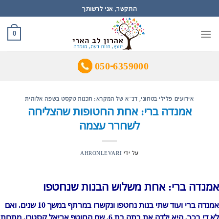
Ski
התקשר, אני לרשותך
t
conten
0
050-6359000
אירועים פלילי בטחוני
,
דנ"א של המקרא: תכנות טקסט בשפה אלוהית
אמנדה ברי: אחת החטופות שהצליחה
לשחרר עצמה
על ידי
AHRONLEVARI
אמנדה ברי: אחת משלוש הבנות שנחטפו
אמנדה ברי ועוד שתי בנות נחטפו ונקשרו במרתף במשך 10 שנים. ואם
לא די בכך, היא ילדה את בתה בת 6. שם החוטף אריאל קסטרו. מתחת