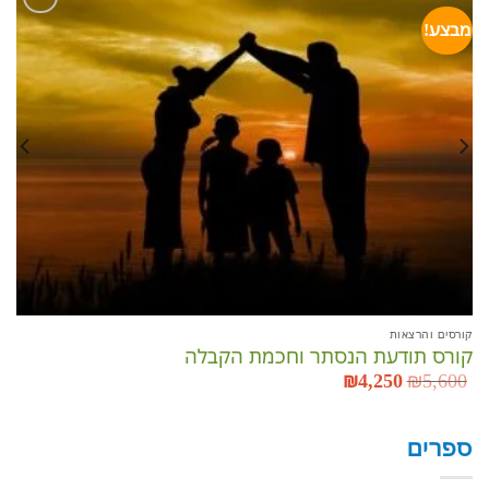
קור
מבצע!
מר
00
הוסף
לרשימת
המשאלות
קורסים והרצאות
קורס תודעת הנסתר וחכמת הקבלה
5,600
₪
המחיר
4,250
₪
המחיר
המקורי
הנוכחי
היה:
הוא:
₪4,250.
₪5,600.
ספרים