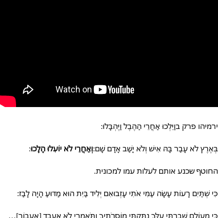
ירמיהו פרק ב
וַיֵּלְכוּ אַחֲרֵי הַהֶבֶל וַיֶּהְבָּלוּ:
בְּאֶרֶץ לֹא עָבַר בָּהּ אִישׁ וְלֹא יָשַׁב אָדָם שָׁם:
וְאַחֲרֵי לֹא יוֹעִלוּ הָלָכוּ
:
החוטף שכנע אותם לעלות עמו למכונית.
כִּי שְׁתַּיִם רָעוֹת עָשָׂה עַמִּי אֹתִי עָזְבוּ
אִם יְלִיד בַּיִת הוּא מַדּוּעַ הָיָה לָבַז:
כִּי מֵעוֹלָם שָׁבַרְתִּי עֻלֵּךְ נִתַּקְתִּי מוֹסְרֹתַיִךְ וַתֹּאמְרִי לֹא אעבד [אֶעֱבוֹר]…