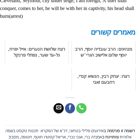
Cleveland, Seymour, city under seige, I am foreign, A thief shall
conquer, comes to her, he will be with her in captivity, his head shall
burn(arrest)
מאמרים קשורים
מנהיגים: הרב עובדיה יוסף, הרב
רצח שלושת הנערים: אייל יפרח,
יוסף שלום אלישיב הגרי"ש
גל-עד שער, נפתלי פרנקל
רצח: יצחק רבין, הנשיא קנדי,
רחבעם זאבי
רשומה זו פורסמה ב
אירועים פלילי בטחוני
,
דנ"א של המקרא: תכנות טקסט בשפה
אלוהית
ומתוייגת כ
אמנדה ברי
,
אנכי נכרי
,
אריאל קסטרו חוטף
,
חטופה
,
מסביב