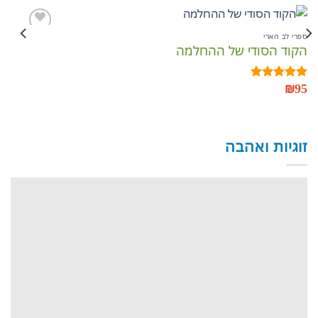
ספרי לב הארי
ספר
הקוד הסודי של ההחלמה
כת
הוסף
לרשימת
המשאלות
95
₪
95
דורג
5.00
דו
מתוך 5
מתו
זוגיות ואהבה