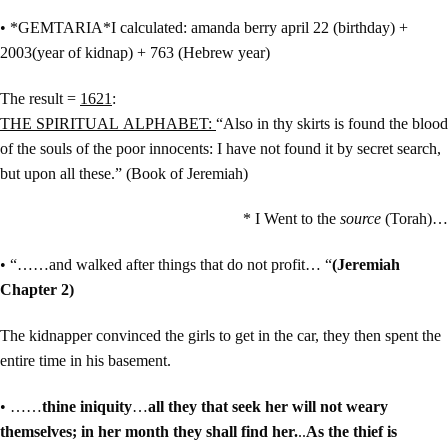
• *GEMTARIA*I calculated: amanda berry april 22 (birthday) +
2003(year of kidnap) + 763 (Hebrew year)
The result =
1621
:
THE SPIRITUAL ALPHABET:
“Also in thy skirts is found the blood
of the souls of the poor innocents: I have not found it by secret search,
but upon all these.” (Book of Jeremiah)
* I Went to the
source
(Torah)…
• “……and walked after things that do not profit… “
(Jeremiah
Chapter 2)
The kidnapper convinced the girls to get in the car, they then spent the
entire time in his basement.
• ……
thine iniquity
…
all they that seek her will not weary
themselves; in her month they shall find her.
..
As the thief is