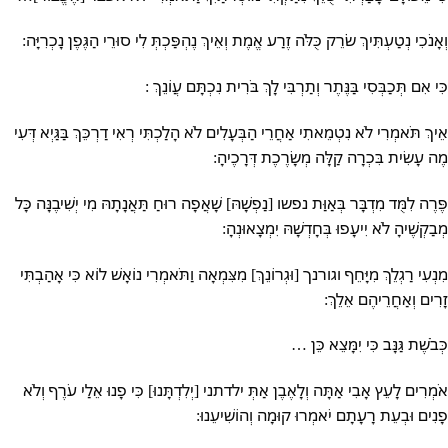
וְאָנֹכִי נְטַעְתִּיךְ שֹׂרֵק כֻּלֹּה זֶרַע אֱמֶת וְאֵיךְ נֶהְפַּכְתְּ לִי סוּרֵי הַגֶּפֶן נָכְרִיָּה:
כִּי אִם תְּכַבְּסִי בַּנֶּתֶר וְתַרְבִּי לָךְ בֹּרִית נִכְתָּם עֲוֹנֵךְ :
אֵיךְ תֹּאמְרִי לֹא נִטְמֵאתִי אַחֲרֵי הַבְּעָלִים לֹא הָלַכְתִּי רְאִי דַרְכֵּךְ בַּגַּיְא דְּעִי
מֶה עָשִׂית בִּכְרָה קַלָּה מְשָׂרֶכֶת דְּרָכֶיהָ:
פֶּרֶה לִמֻּד מִדְבָּר בְּאַוַּת נפשו [נַפְשָׁהּ] שָׁאֲפָה רוּחַ תַּאֲנָתָהּ מִי יְשִׁיבֶנָּה כָּל
מְבַקְשֶׁיהָ לֹא יִיעָפוּ בְּחָדְשָׁהּ יִמְצָאוּנְהָ:
מִנְעִי רַגְלֵךְ מִיָּחֵף וגורנך [וּגְרוֹנֵךְ] מִצִּמְאָה וַתֹּאמְרִי נוֹאָשׁ לוֹא כִּי אָהַבְתִּי
זָרִים וְאַחֲרֵיהֶם אֵלֵךְ:
כְּבֹשֶׁת גַּנָּב כִּי יִמָּצֵא כֵּן …
אֹמְרִים לָעֵץ אָבִי אַתָּה וְלָאֶבֶן אַתְּ ילדתני [יְלִדְתָּנוּ] כִּי פָנוּ אֵלַי עֹרֶף וְלֹא
פָנִים וּבְעֵת רָעָתָם יֹאמְרוּ קוּמָה וְהוֹשִׁיעֵנוּ: