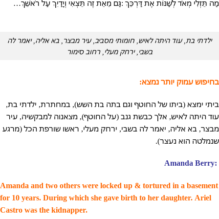
מַה תֵּזְלִי מְאֹד לְשַׁנּוֹת אֶת דַּרְכֵּךְ :
גַּם מֵאֵת זֶה תֵּצְאִי וְיָדַיִךְ עַל רֹאשֵׁךְ…
ילדתי בת, עוד היתה לאיש, חומותי מסביב, עיר מבצר, בא אליה, יאמר לה
בשבי, ירחק מעלי, רחוב סימור
בחיפוש עמוק יותר נמצא:
ביתי ימצא (ביתו של החוטף וגם בתה בת השש), במחתרת, ילדתי בת,
עוד היתה לאיש, אלך כבשת גנב (על החוטף), מצאנוה למבקשיה, עיר
מבצר, בא אליה, יאמר לה בשבי, ירחק מעלי, ראשו שורפת הכל (מרגע
שנמלטה הוא נעצר).
Amanda Berry:
Amanda and two others were locked up & tortured in a basement
for 10 years. During which she gave birth to her daughter. Ariel
Castro was the kidnapper.