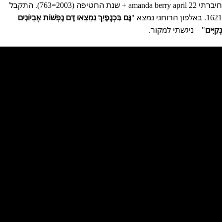
חיברתי amanda berry april 22 + שנת החטיפה (2003=763). התקבל
1621. באלפון הרוחני נמצא "
גַּם בִּכְנָפַיִךְ נִמְצְאוּ דַּם נַפְשׁוֹת אֶבְיוֹנִים
נְקִיִּים
" – ניגשתי למקור.