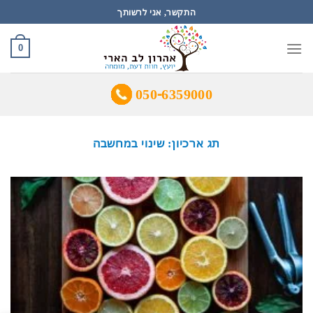
Ski
התקשר, אני לרשותך
t
conten
0
050-6359000
תג ארכיון:
שינוי במחשבה