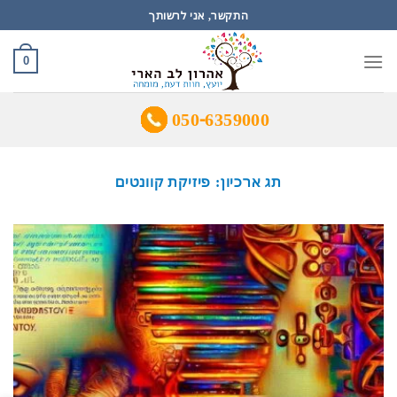
Ski
התקשר, אני לרשותך
t
conten
0
050-6359000
תג ארכיון:
פיזיקת קוונטים