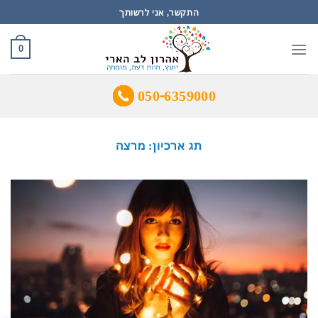
Ski
התקשר, אני לרשותך
t
conten
0
050-6359000
תג ארכיון:
מרצה