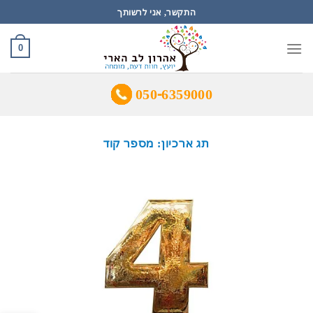
Ski
התקשר, אני לרשותך
t
conten
0
050-6359000
תג ארכיון:
מספר קוד