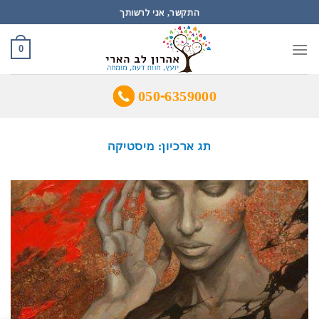
Ski
התקשר, אני לרשותך
t
conten
0
050-6359000
תג ארכיון:
מיסטיקה