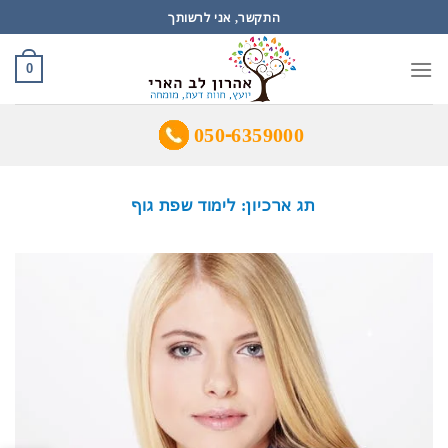
Ski
התקשר, אני לרשותך
t
conten
0
050-6359000
תג ארכיון:
לימוד שפת גוף