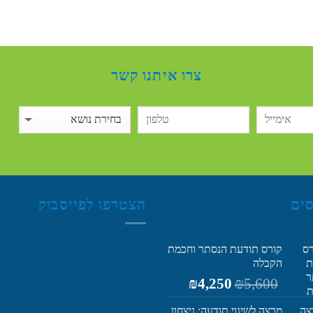
צרו איתנו קשר
סים
הצטרפו לפייסבוק
קורס תודעת הנסתר וחכמת
הקבלה
המחיר
המחיר
₪
4,250
₪
5,600
המקורי
הנוכחי
היה:
הוא:
מרצה לשינוי תודעה: ניצחון