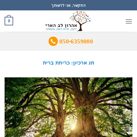
Ski
התקשר, אני לרשותך
t
conten
0
050-6359000
תג ארכיון:
כריתת ברית