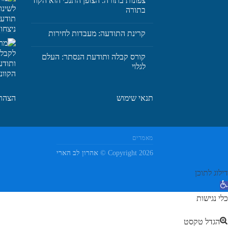
צפונות בתורה: הצופן התנכי הוא הקוד
בתורה
קרינת התודעה: מעבדות לחירות
קורס קבלה ותודעת הנסתר: העלם
לגלוי
תנאי שימוש
הצהרת
מאמרים
Copyright 2026 ©
אהרון לב הארי
דילוג לתוכן
תח
רגל
כלי נגישות
גישות
הגדל טקסט