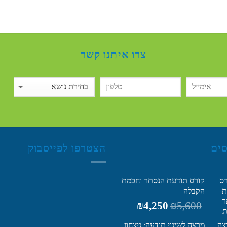
צרו איתנו קשר
סים
הצטרפו לפייסבוק
קורס תודעת הנסתר וחכמת
הקבלה
המחיר
המחיר
₪
4,250
₪
5,600
המקורי
הנוכחי
היה:
הוא:
מרצה לשינוי תודעה: ניצחון