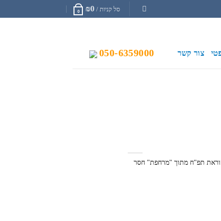
₪
0
סל קניות /
0
050-6359000
טי
צור קשר
הוראת תפ"ח מתוך "מרחפת" חסר