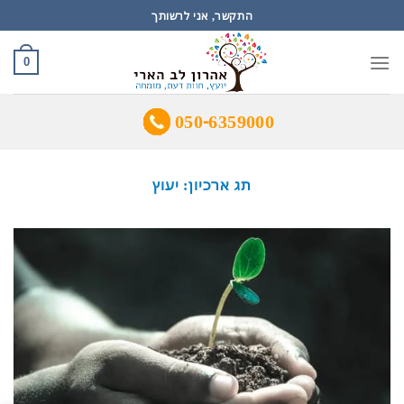
Ski
התקשר, אני לרשותך
t
conten
0
050-6359000
תג ארכיון:
יעוץ