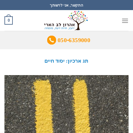
Ski
התקשר, אני לרשותך
t
conten
0
050-6359000
תג ארכיון:
יסוד חיים