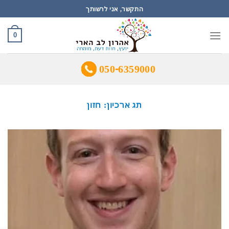
Ski
התקשר, אני לרשותך
t
conten
0
050-6359000
תג ארכיון:
חזון