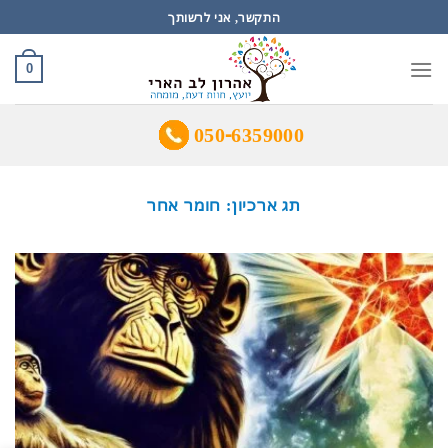
Ski
התקשר, אני לרשותך
t
conten
0
050-6359000
תג ארכיון:
חומר אחר