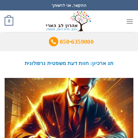
Ski
התקשר, אני לרשותך
t
conten
0
050-6359000
תג ארכיון:
חוות דעת משפטית גרפולוגית