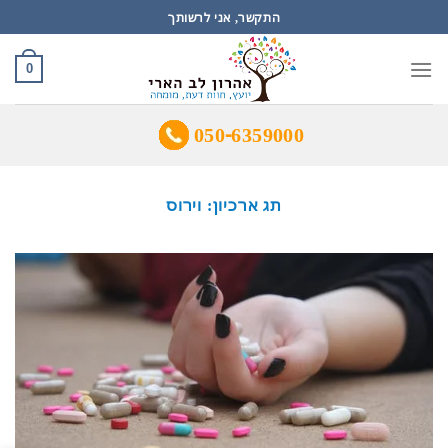
Ski
התקשר, אני לרשותך
t
conten
0
050-6359000
תג ארכיון:
וירוס