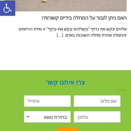
פתח סרגל
האם ניתן לגבור על המחלה בידיים קשורות?
אלהים יבקש את נרדף "וְהָאֱלֹהִים יְבַקֵּשׁ אֶת-נִרְדָּף" זו מידת הרחמים
והחמלה אחרת מחלה השוכנת באדם. [...]
צרו איתנו קשר