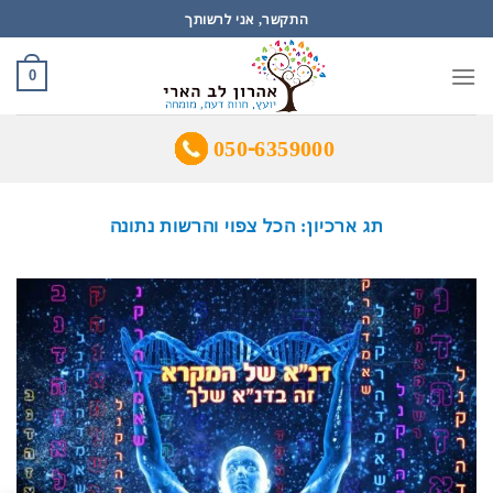
Ski
התקשר, אני לרשותך
t
conten
0
050-6359000
תג ארכיון:
הכל צפוי והרשות נתונה