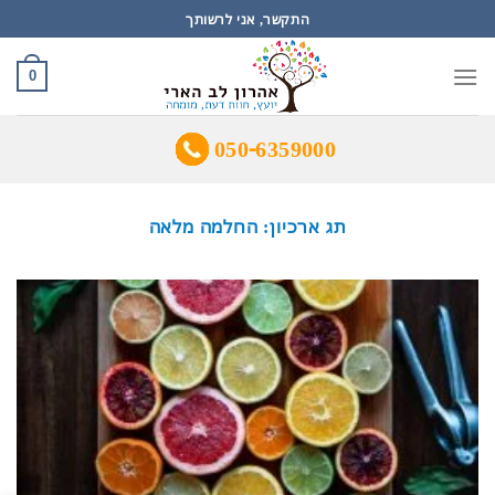
Ski
התקשר, אני לרשותך
t
conten
0
050-6359000
תג ארכיון:
החלמה מלאה