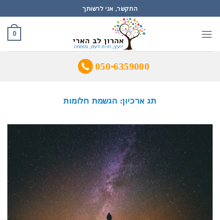
Ski
התקשר, אני לרשותך
t
conten
0
050-6359000
תג ארכיון:
הגשמת חלומות