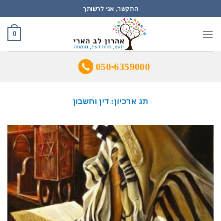
Ski
התקשר, אני לרשותך
t
conten
0
050-6359000
תג ארכיון:
דין וחשבון