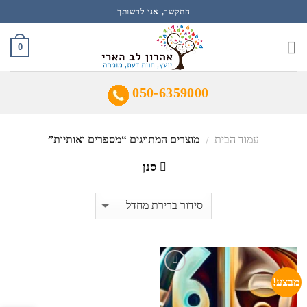
Ski
התקשר, אני לרשותך
t
conten
0
050-6359000
עמוד הבית
מוצרים המתויגים “מספרים ואותיות”
/
סנן
מבצע!
הוסף