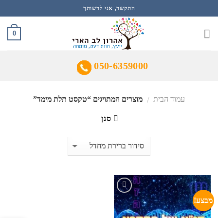
Ski
התקשר, אני לרשותך
t
conten
0
050-6359000
עמוד הבית
מוצרים המתויגים “טקסט תלת מימד”
/
סנן
מבצע!
הוסף