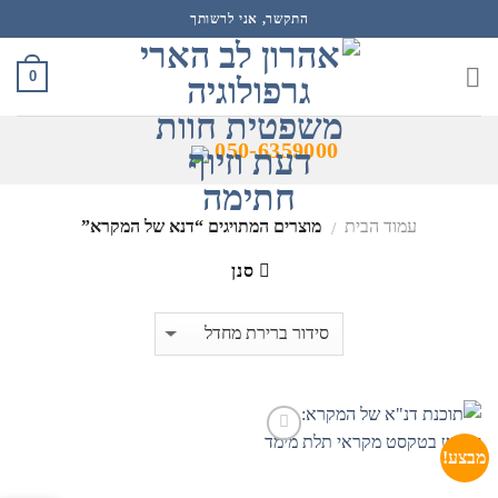
Ski
התקשר, אני לרשותך
t
conten
0
050-6359000
עמוד הבית
מוצרים המתויגים “דנא של המקרא”
/
סנן
מבצע!
הוסף