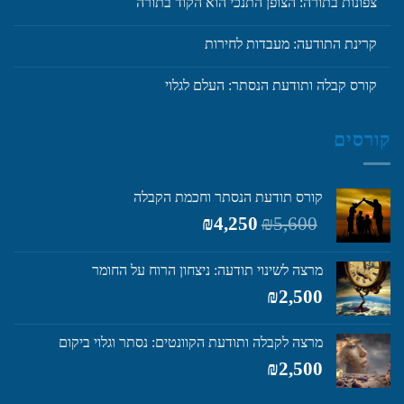
צפונות בתורה: הצופן התנכי הוא הקוד בתורה
קרינת התודעה: מעבדות לחירות
קורס קבלה ותודעת הנסתר: העלם לגלוי
קורסים
קורס תודעת הנסתר וחכמת הקבלה
המחיר
המחיר
₪
4,250
₪
5,600
המקורי
הנוכחי
היה:
הוא:
מרצה לשינוי תודעה: ניצחון הרוח על החומר
₪4,250.
₪5,600.
₪
2,500
מרצה לקבלה ותודעת הקוונטים: נסתר וגלוי ביקום
₪
2,500