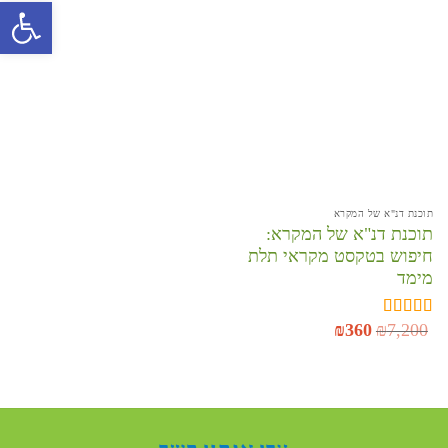
פתח סרגל 
לרשימת
המשאלות
תוכנת דנ"א של המקרא
תוכנת דנ"א של המקרא:
חיפוש בטקסט מקראי תלת
מימד
7,200
₪
360
המחיר
₪
המחיר
דורג
5.00
המקורי
הנוכחי
מתוך 5
היה:
הוא:
₪360.
₪7,200.