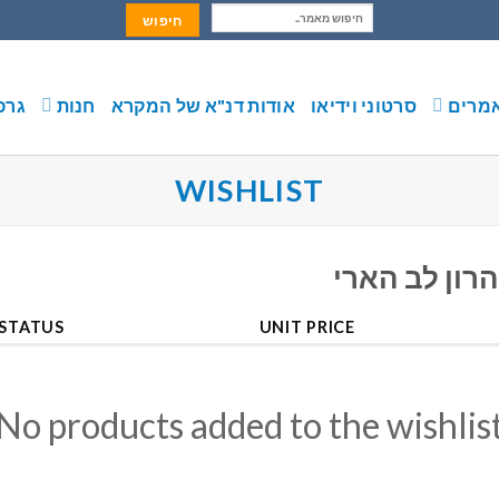
חיפוש:
מרים
סרטוני וידיאו
אודות דנ"א של המקרא
חנות
גרפ
WISHLIST
ון לב הארי
STATUS
UNIT PRICE
No products added to the wishlis