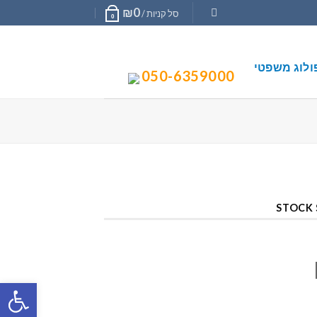
₪
0
סל קניות /
0
ולוג משפטי
050-6359000
STOCK 
פתח סרגל