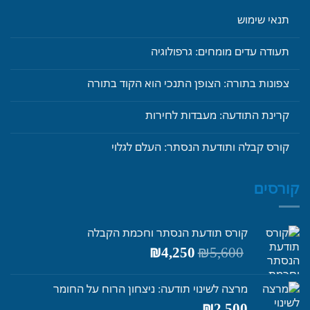
תנאי שימוש
תעודה עדים מומחים: גרפולוגיה
צפונות בתורה: הצופן התנכי הוא הקוד בתורה
קרינת התודעה: מעבדות לחירות
קורס קבלה ותודעת הנסתר: העלם לגלוי
קורסים
קורס תודעת הנסתר וחכמת הקבלה
המחיר
המחיר
₪
4,250
₪
5,600
המקורי
הנוכחי
היה:
הוא:
מרצה לשינוי תודעה: ניצחון הרוח על החומר
₪4,250.
₪5,600.
₪
2,500