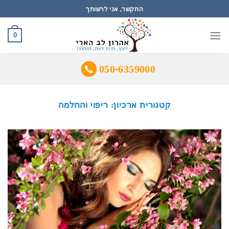
Ski
התקשר, אני לרשותך
t
conten
0
050-6359000
קטגורית ארכיון:
ריפוי והחלמה