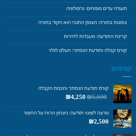
תעודה עדים מומחים: גרפולוגיה
צפונות בתורה: הצופן התנכי הוא הקוד בתורה
קרינת התודעה: מעבדות לחירות
קורס קבלה ותודעת הנסתר: העלם לגלוי
קורסים
קורס תודעת הנסתר וחכמת הקבלה
המחיר
המחיר
₪
4,250
₪
5,600
המקורי
הנוכחי
היה:
הוא:
מרצה לשינוי תודעה: ניצחון הרוח על החומר
₪4,250.
₪5,600.
₪
2,500