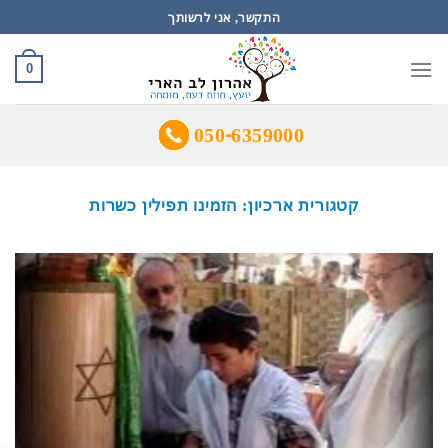
Ski
התקשר, אני לרשותך
t
conten
0
050-6359000
קטגורית ארכיון:
הזמינו תפילין כשרות