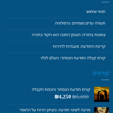
תנאי שימוש
תעודה עדים מומחים: גרפולוגיה
צפונות בתורה: הצופן התנכי הוא הקוד בתורה
קרינת התודעה: מעבדות לחירות
קורס קבלה ותודעת הנסתר: העלם לגלוי
קורסים
קורס תודעת הנסתר וחכמת הקבלה
המחיר
המחיר
₪
4,250
₪
5,600
המקורי
הנוכחי
היה:
הוא:
מרצה לשינוי תודעה: ניצחון הרוח על החומר
₪4,250.
₪5,600.